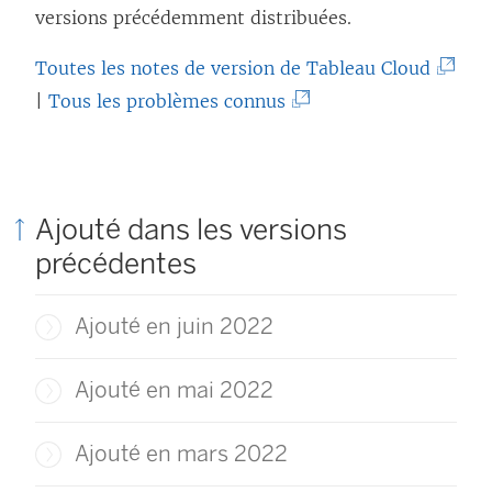
versions précédemment distribuées.
(
Toutes les notes de version de Tableau Cloud
(
L
|
Tous les problèmes connus
L
e
e
l
l
i
Ajouté dans les versions
i
e
précédentes
e
n
n
s
Ajouté en juin 2022
s
’
’
o
Ajouté en mai 2022
o
u
u
v
Ajouté en mars 2022
v
r