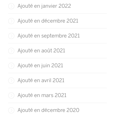
r
e
Ajouté en janvier 2022
e
d
d
a
Ajouté en décembre 2021
a
n
n
s
Ajouté en septembre 2021
s
u
u
n
Ajouté en août 2021
n
e
e
n
Ajouté en juin 2021
n
o
o
u
Ajouté en avril 2021
u
v
v
e
Ajouté en mars 2021
e
l
l
l
Ajouté en décembre 2020