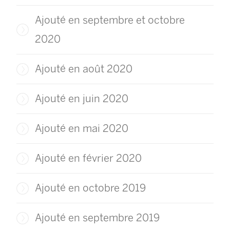
l
e
e
f
Ajouté en septembre et octobre
f
e
2020
e
n
n
ê
Ajouté en août 2020
ê
t
t
r
Ajouté en juin 2020
r
e
e
)
Ajouté en mai 2020
)
Ajouté en février 2020
Ajouté en octobre 2019
Ajouté en septembre 2019