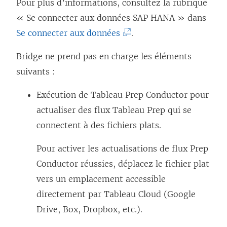
e
Pour plus d’informations, consultez la rubrique
s
d
« Se connecter aux données SAP HANA » dans
’
a
(
Se connecter aux données
.
o
n
L
u
Bridge ne prend pas en charge les éléments
s
e
v
suivants :
u
l
r
n
i
Exécution de Tableau Prep Conductor pour
e
e
e
actualiser des flux Tableau Prep qui se
d
n
n
connectent à des fichiers plats.
a
o
s
n
Pour activer les actualisations de flux Prep
u
’
s
Conductor réussies, déplacez le fichier plat
v
o
u
vers un emplacement accessible
e
u
n
directement par Tableau Cloud (Google
l
v
e
Drive, Box, Dropbox, etc.).
l
r
n