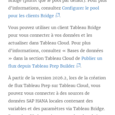
Bridge (plutôt que le pool par défaut). Pour plus
d’informations, consultez
Configurer le pool
(
pour les clients Bridge
.
L
Vous pouvez utiliser un client Tableau Bridge
e
pour vous connecter à vos données et les
l
actualiser dans Tableau Cloud. Pour plus
i
d’informations, consultez « Bases de données
e
» dans la section Tableau Cloud de
Publier un
n
(
flux depuis Tableau Prep Builder
.
s
L
’
À partir de la version 2026.2, lors de la création
e
o
de flux Tableau Prep sur Tableau Cloud, vous
l
u
pouvez vous connecter à des sources de
i
v
données SAP HANA locales contenant des
e
r
variables et des paramètres via Tableau Bridge.
n