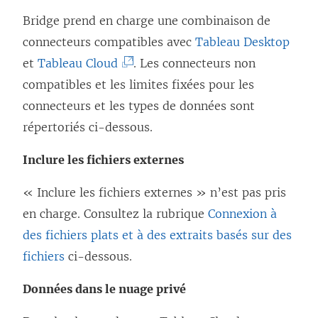
e
Bridge prend en charge une combinaison de
o
f
connecteurs compatibles avec
Tableau Desktop
u
e
(
et
Tableau Cloud
. Les connecteurs non
v
n
L
compatibles et les limites fixées pour les
r
ê
e
connecteurs et les types de données sont
e
t
l
répertoriés ci-dessous.
d
r
i
a
e
Inclure les fichiers externes
e
n
)
n
s
« Inclure les fichiers externes » n’est pas pris
s
u
en charge. Consultez la rubrique
Connexion à
’
n
des fichiers plats et à des extraits basés sur des
o
e
fichiers
ci-dessous.
u
n
Données dans le nuage privé
v
o
r