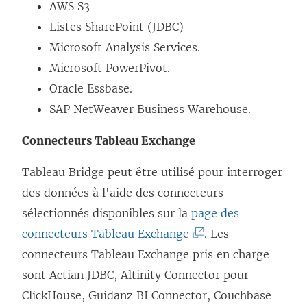
l
AWS S3
e
Listes SharePoint (JDBC)
f
Microsoft Analysis Services.
e
Microsoft PowerPivot.
n
Oracle Essbase.
ê
SAP NetWeaver Business Warehouse.
t
Connecteurs Tableau Exchange
r
e
Tableau Bridge peut être utilisé pour interroger
)
des données à l'aide des connecteurs
sélectionnés disponibles sur la
page des
(
connecteurs Tableau Exchange
. Les
L
connecteurs Tableau Exchange pris en charge
e
sont Actian JDBC, Altinity Connector pour
l
ClickHouse, Guidanz BI Connector, Couchbase