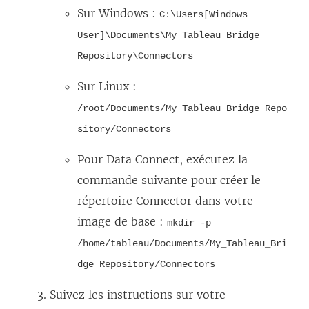
n
i
Sur Windows :
C:\Users[Windows
e
e
User]\Documents\My Tableau Bridge
n
n
Repository\Connectors
o
s
Sur Linux :
u
’
/root/Documents/My_Tableau_Bridge_Repo
v
o
sitory/Connectors
e
u
l
v
Pour Data Connect, exécutez la
l
r
commande suivante pour créer le
e
e
répertoire Connector dans votre
f
d
image de base :
mkdir -p
e
a
/home/tableau/Documents/My_Tableau_Bri
n
n
dge_Repository/Connectors
ê
s
Suivez les instructions sur votre
t
u