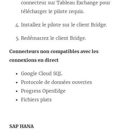
connecteur sur Tableau Exchange pour
r
n
télécharger le pilote requis.
e
e
)
n
Installez le pilote sur le client Bridge.
o
Redémarrez le client Bridge.
u
v
Connecteurs non compatibles avec les
e
connexions en direct
l
Google Cloud SQL
l
Protocole de données ouvertes
e
Progress OpenEdge
f
Fichiers plats
e
n
ê
SAP HANA
t