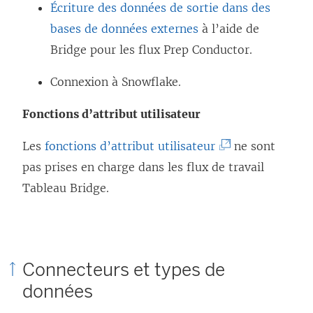
e
e
Écriture des données de sortie dans des
o
f
d
bases de données externes
à l’aide de
u
e
a
Bridge pour les flux Prep Conductor.
v
n
n
e
Connexion à Snowflake.
ê
s
l
t
u
Fonctions d’attribut utilisateur
l
r
n
e
(
Les
fonctions d’attribut utilisateur
ne sont
e
e
f
L
pas prises en charge dans les flux de travail
)
n
e
e
Tableau Bridge.
o
n
l
u
ê
i
v
t
e
e
Connecteurs et types de
r
n
l
e
données
s
l
)
’