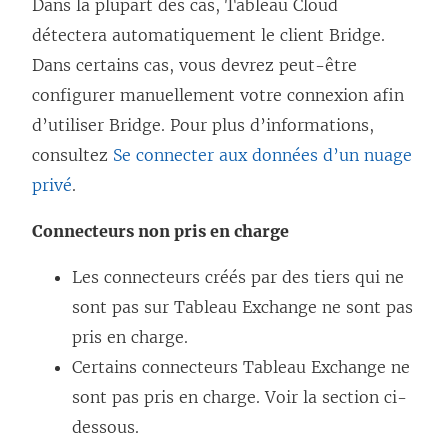
u
Dans la plupart des cas, Tableau Cloud
e
v
détectera automatiquement le client Bridge.
d
e
Dans certains cas, vous devrez peut-être
a
l
configurer manuellement votre connexion afin
n
l
d’utiliser Bridge. Pour plus d’informations,
s
e
consultez
Se connecter aux données d’un nuage
u
f
privé
.
n
e
Connecteurs non pris en charge
e
n
n
ê
Les connecteurs créés par des tiers qui ne
o
t
sont pas sur Tableau Exchange ne sont pas
u
r
pris en charge.
v
e
Certains connecteurs Tableau Exchange ne
e
)
sont pas pris en charge. Voir la section ci-
l
dessous.