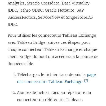
i
Analytics, Stratio Crossdata, Data Virtuality
e
JDBC, Jethro ODBC, Oracle NetSuite, SAP
n
SuccessFactors, ServiceNow et SingleStoreDB
s
JDBC.
’
Pour utiliser les connecteurs Tableau Exchange
o
avec Tableau Bridge, suivez ces étapes pour
u
chaque connecteur Tableau Exchange et chaque
v
client Bridge du pool qui accédera à la source de
r
données cible.
e
d
Téléchargez le fichier .taco depuis la
page
a
(
des connecteurs Tableau Exchange
.
n
L
Ajoutez le fichier .taco au répertoire du
s
e
connecteur du référentiel Tableau :
u
l