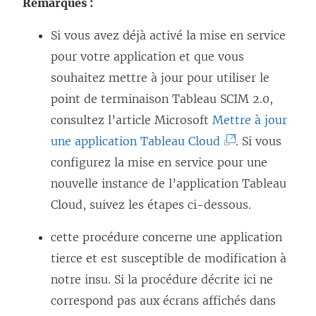
Remarques :
e
l
Si vous avez déjà activé la mise en service
i
pour votre application et que vous
e
souhaitez mettre à jour pour utiliser le
n
point de terminaison Tableau SCIM 2.0,
s
consultez l’article Microsoft
Mettre à jour
’
(
une application
Tableau Cloud
. Si vous
o
L
configurez la mise en service pour une
u
e
nouvelle instance de l’application
Tableau
v
l
Cloud
, suivez les étapes ci-dessous.
r
i
cette procédure concerne une application
e
e
tierce et est susceptible de modification à
d
n
notre insu. Si la procédure décrite ici ne
a
s
correspond pas aux écrans affichés dans
n
’