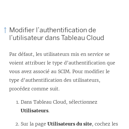
i
e
n
s
Modifier l’authentification de
’
l’utilisateur dans
Tableau Cloud
o
u
Par défaut, les utilisateurs mis en service se
v
voient attribuer le type d’authentification que
r
vous avez associé au SCIM. Pour modifier le
e
type d’authentification des utilisateurs,
d
procédez comme suit.
a
Dans
Tableau Cloud
, sélectionnez
n
Utilisateurs
.
s
u
Sur la page
Utilisateurs du site
, cochez les