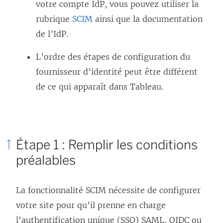
votre compte IdP, vous pouvez utiliser la
s
o
rubrique
SCIM
ainsi que la documentation
u
u
de l’IdP.
n
v
e
r
L’ordre des étapes de configuration du
n
e
fournisseur d’identité peut être différent
o
d
de ce qui apparaît dans Tableau.
u
a
v
n
e
s
Étape 1 : Remplir les conditions
l
u
préalables
l
n
e
e
f
n
La fonctionnalité SCIM nécessite de configurer
e
o
votre site pour qu’il prenne en charge
n
u
l’authentification unique (SSO) SAML, OIDC ou