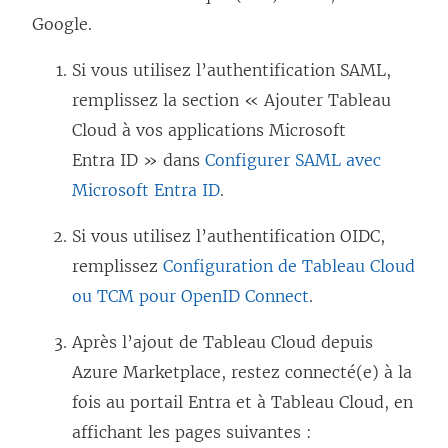
ê
v
Google.
t
e
Si vous utilisez l’authentification SAML,
r
l
remplissez la section « Ajouter
Tableau
e
l
Cloud
à vos applications Microsoft
)
e
Entra ID » dans
Configurer SAML avec
f
Microsoft Entra ID
.
e
n
Si vous utilisez l’authentification OIDC,
ê
remplissez
Configuration de Tableau Cloud
t
ou TCM pour OpenID Connect
.
r
Après l’ajout de
Tableau Cloud
depuis
e
Azure Marketplace, restez connecté(e) à la
)
fois au portail Entra et à
Tableau Cloud
, en
affichant les pages suivantes :