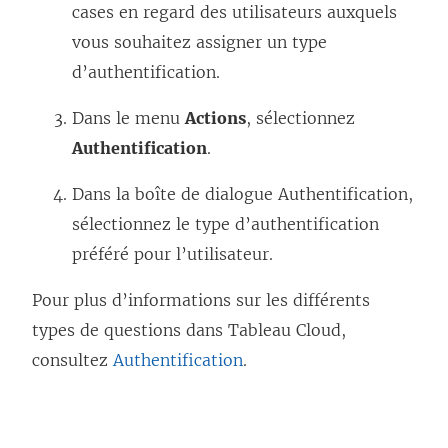
n
cases en regard des utilisateurs auxquels
e
vous souhaitez assigner un type
n
d’authentification.
o
Dans le menu
Actions
, sélectionnez
u
Authentification
.
v
e
Dans la boîte de dialogue Authentification,
l
sélectionnez le type d’authentification
l
préféré pour l’utilisateur.
e
Pour plus d’informations sur les différents
f
types de questions dans
Tableau Cloud
,
e
consultez
Authentification
.
n
ê
t