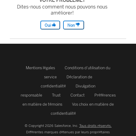
VOTRE PROBLÈME?
Dites-nous comment nous pouvons nous
améliorer!
Oui
Non
Mentions légales
Conditions d’utilisation du
service
Déclaration de
confidentialité
Divulgation
responsable
Trust
Contact
Préférences
en matière de témoins
Vos choix en matière de
confidentialité
© Copyright 2026 Salesforce, Inc.
Tous droits réservés.
Différentes marques détenues par leurs propriétaires