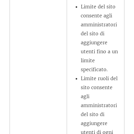
v
Limite del sito
a
consente agli
f
amministratori
i
del sito di
n
aggiungere
e
utenti fino a un
s
limite
t
specificato.
r
Limite ruoli del
a
sito consente
)
agli
amministratori
del sito di
aggiungere
utenti di ogni