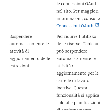
l
e
le connessioni OAuth
o
e
s
nel sito. Per maggiori
i
g
t
informazioni, consulta
n
a
r
(
Connessioni OAuth
.
u
m
a
I
n
Sospendere
Per ridurre l’utilizzo
e
)
l
a
automaticamente le
delle risorse, Tableau
n
c
n
attività di
può sospendere
t
o
u
aggiornamento delle
automaticamente le
o
l
o
estrazioni
attività di
v
l
v
aggiornamento per le
i
e
a
cartelle di lavoro
e
g
f
inattive. Questa
n
a
i
funzionalità si applica
e
m
n
solo alle pianificazioni
a
e
e