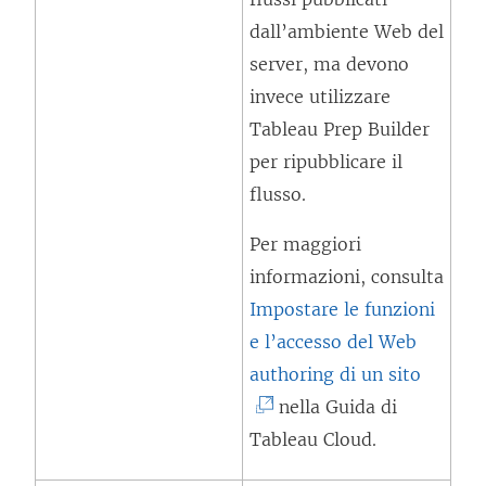
e
dall’ambiente Web del
r
server, ma devono
t
invece utilizzare
o
Tableau Prep Builder
i
per ripubblicare il
n
flusso.
u
Per maggiori
n
informazioni, consulta
a
Impostare le funzioni
n
e l’accesso del Web
u
(
authoring di un sito
o
I
nella Guida di
v
l
Tableau Cloud.
a
c
f