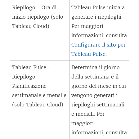
u
Riepilogo - Ora di
Tableau Pulse inizia a
o
inizio riepilogo (solo
generare i riepiloghi.
v
Tableau Cloud)
Per maggiori
a
informazioni, consulta
f
Configurare il sito per
i
Tableau Pulse
.
n
Tableau Pulse -
Determina il giorno
e
Riepilogo -
della settimana e il
s
Pianificazione
giorno del mese in cui
t
settimanale e mensile
vengono generati i
r
(solo Tableau Cloud)
riepiloghi settimanali
a
e mensili. Per
)
maggiori
informazioni, consulta