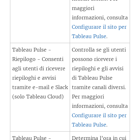
e
maggiori
n
informazioni, consulta
e
Configurare il sito per
a
Tableau Pulse
.
p
e
Tableau Pulse -
Controlla se gli utenti
r
Riepilogo - Consenti
possono ricevere i
t
agli utenti di ricevere
riepiloghi e gli avvisi
o
riepiloghi e avvisi
di Tableau Pulse
i
tramite e-mail e Slack
tramite canali diversi.
n
(solo Tableau Cloud)
Per maggiori
u
informazioni, consulta
n
Configurare il sito per
a
Tableau Pulse
.
n
Tableau Pulse -
Determina l’ora in cui