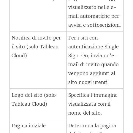
visualizzato nelle e-
l
mail automatiche per
l
avvisi e sottoscrizioni.
e
g
Notifica di invito per
Per i siti con
a
il sito (solo Tableau
autenticazione Single
m
Cloud)
Sign-On, invia un’e-
e
mail di invito quando
n
vengono aggiunti al
t
sito nuovi utenti.
o
Logo del sito (solo
Specifica l’immagine
v
Tableau Cloud)
visualizzata con il
i
nome del sito.
e
n
Pagina iniziale
Determina la pagina
e