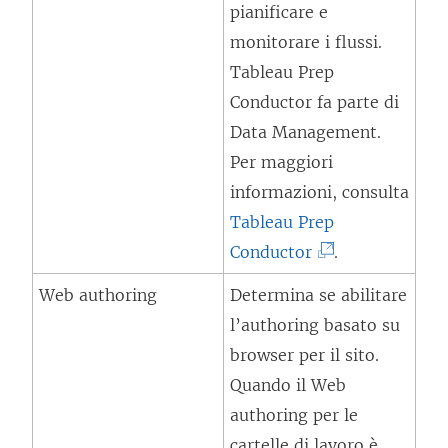
pianificare e
monitorare i flussi.
Tableau Prep
Conductor fa parte di
Data Management
.
Per maggiori
informazioni, consulta
Tableau Prep
(
Conductor
.
I
Web authoring
Determina se abilitare
l
l’authoring basato su
c
browser per il sito.
o
Quando il Web
l
authoring per le
l
cartelle di lavoro è