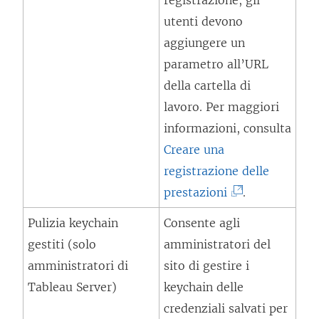
registrazione, gli
t
m
utenti devono
o
e
aggiungere un
i
n
parametro all’URL
n
t
della cartella di
u
o
lavoro. Per maggiori
n
v
informazioni, consulta
a
i
Creare una
n
e
registrazione delle
u
n
(
prestazioni
.
o
e
I
v
Pulizia keychain
Consente agli
a
l
a
gestiti (solo
amministratori del
p
c
f
amministratori di
sito di gestire i
e
o
i
Tableau Server)
keychain delle
r
l
n
credenziali salvati per
t