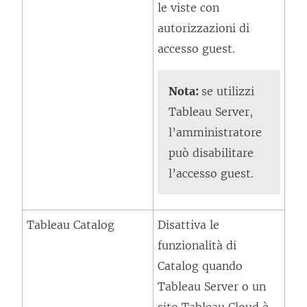
le viste con
l
autorizzazioni di
e
accesso guest.
g
a
m
Nota:
se utilizzi
e
Tableau Server,
n
l’amministratore
t
può disabilitare
o
l’accesso guest.
v
i
Tableau Catalog
Disattiva le
e
funzionalità di
n
Catalog quando
e
Tableau Server o un
a