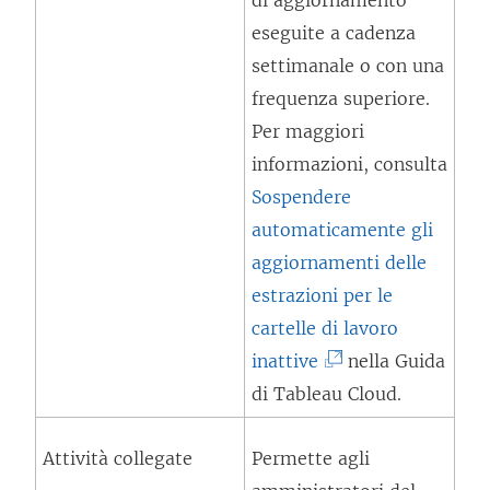
di aggiornamento
p
n
s
eseguite a cadenza
e
t
t
settimanale o con una
r
o
r
frequenza superiore.
t
v
a
Per maggiori
o
i
)
informazioni, consulta
i
e
Sospendere
n
n
automaticamente gli
u
e
aggiornamenti delle
n
a
estrazioni per le
a
p
cartelle di lavoro
n
e
(
inattive
nella Guida
u
r
I
di Tableau Cloud.
o
t
l
v
o
Attività collegate
Permette agli
c
a
i