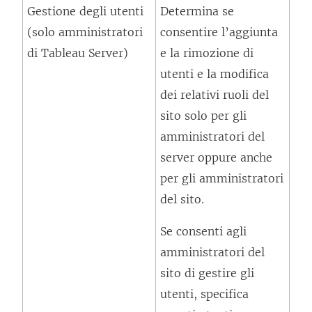
Gestione degli utenti
Determina se
o
i
(solo amministratori
consentire l’aggiunta
l
n
di Tableau Server)
e la rimozione di
l
e
utenti e la modifica
e
s
dei relativi ruoli del
g
t
sito solo per gli
a
r
amministratori del
m
a
server oppure anche
e
)
per gli amministratori
n
del sito.
t
o
Se consenti agli
v
amministratori del
i
sito di gestire gli
e
utenti, specifica
n