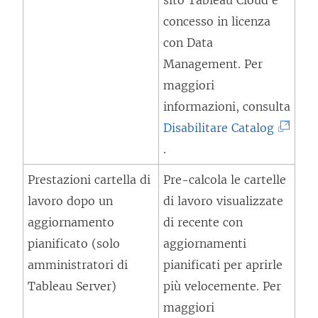
sito Tableau Cloud è
p
concesso in licenza
e
con
Data
r
Management
. Per
t
maggiori
o
informazioni, consulta
i
(
Disabilitare Catalog
n
I
.
u
l
Prestazioni cartella di
Pre-calcola le cartelle
n
c
lavoro dopo un
di lavoro visualizzate
a
o
aggiornamento
di recente con
n
l
pianificato (solo
aggiornamenti
u
l
amministratori di
pianificati per aprirle
o
e
Tableau Server)
più velocemente. Per
v
g
maggiori
a