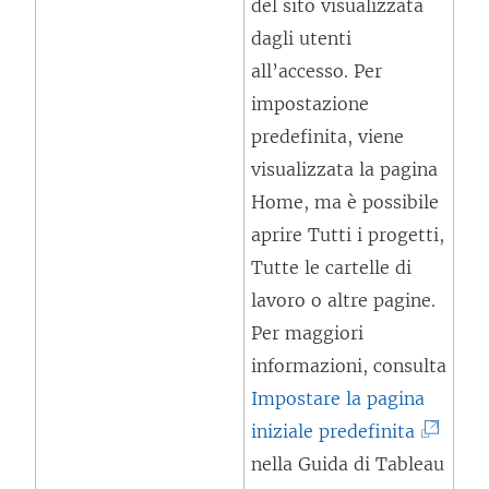
del sito visualizzata
a
dagli utenti
p
all’accesso. Per
e
impostazione
r
predefinita, viene
t
visualizzata la pagina
o
Home, ma è possibile
i
aprire Tutti i progetti,
n
Tutte le cartelle di
u
lavoro o altre pagine.
n
Per maggiori
a
informazioni, consulta
n
Impostare la pagina
u
(
iniziale predefinita
o
I
nella Guida di Tableau
v