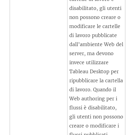
e
disabilitato, gli utenti
g
non possono creare o
a
modificare le cartelle
m
di lavoro pubblicate
e
dall’ambiente Web del
n
server, ma devono
t
invece utilizzare
o
Tableau Desktop per
v
ripubblicare la cartella
i
di lavoro. Quando il
e
Web authoring per i
n
flussi è disabilitato,
e
gli utenti non possono
a
creare o modificare i
p
flussi pubblicati