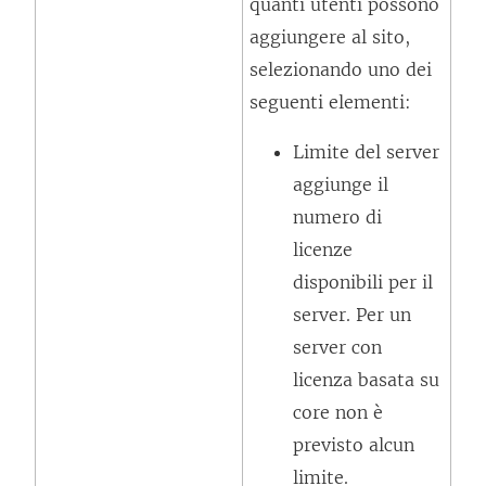
quanti utenti possono
e
aggiungere al sito,
a
selezionando uno dei
p
seguenti elementi:
e
r
Limite del server
t
aggiunge il
o
numero di
i
licenze
n
disponibili per il
u
server. Per un
n
server con
a
licenza basata su
n
core non è
u
previsto alcun
o
limite.