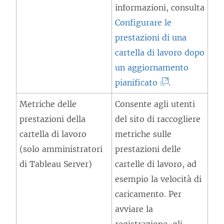
a
informazioni, consulta
f
m
Configurare le
i
e
prestazioni di una
n
n
cartella di lavoro dopo
e
t
un aggiornamento
s
o
(
pianificato
t
.
v
I
r
Metriche delle
Consente agli utenti
i
l
a
prestazioni della
del sito di raccogliere
e
c
)
cartella di lavoro
metriche sulle
n
o
(solo amministratori
prestazioni delle
e
l
di Tableau Server)
cartelle di lavoro, ad
a
l
esempio la velocità di
p
e
caricamento. Per
e
g
avviare la
r
a