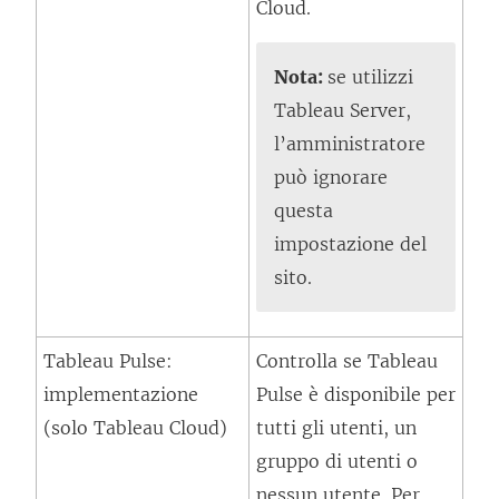
l
Cloud.
a
c
f
o
Nota:
se utilizzi
i
l
Tableau Server,
n
l
l’amministratore
e
e
può ignorare
s
g
questa
t
a
impostazione del
r
m
sito.
a
e
)
n
Tableau Pulse:
Controlla se Tableau
t
implementazione
Pulse è disponibile per
o
(solo Tableau Cloud)
tutti gli utenti, un
v
gruppo di utenti o
i
nessun utente. Per