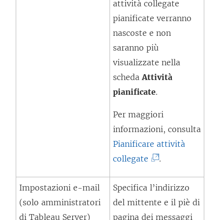
v
attività collegate
a
pianificate verranno
f
nascoste e non
i
saranno più
n
visualizzate nella
e
scheda
Attività
s
pianificate
.
t
Per maggiori
r
informazioni, consulta
a
Pianificare attività
)
(
collegate
.
I
Impostazioni e-mail
Specifica l’indirizzo
l
(solo amministratori
del mittente e il piè di
c
di Tableau Server)
pagina dei messaggi
o