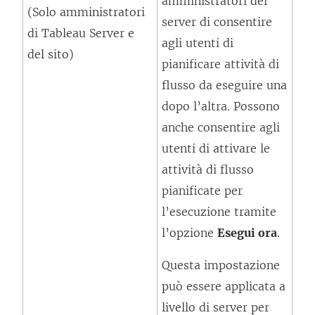
amministratori del
o
f
(Solo amministratori
n
server di consentire
l
i
di Tableau Server e
u
agli utenti di
l
n
del sito)
n
pianificare attività di
e
e
a
flusso da eseguire una
g
s
n
dopo l’altra. Possono
a
t
u
anche consentire agli
m
r
o
utenti di attivare le
e
a
v
attività di flusso
n
)
a
pianificate per
t
f
l’esecuzione tramite
o
i
l’opzione
v
Esegui ora
.
n
i
Questa impostazione
e
e
può essere applicata a
s
n
livello di server per
t