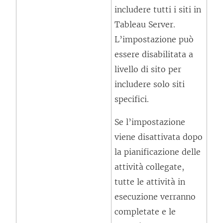
e
includere tutti i siti in
r
a
Tableau Server.
a
p
L’impostazione può
)
e
essere disabilitata a
r
livello di sito per
t
includere solo siti
o
specifici.
i
n
Se l’impostazione
u
viene disattivata dopo
n
la pianificazione delle
a
attività collegate,
n
tutte le attività in
u
esecuzione verranno
o
completate e le