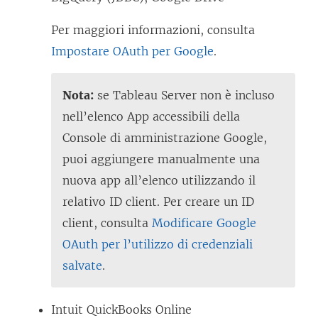
i
u
e
Per maggiori informazioni, consulta
n
n
Impostare OAuth per Google
.
a
e
n
a
Nota:
se Tableau Server non è incluso
u
p
nell’elenco App accessibili della
o
e
Console di amministrazione Google,
v
r
puoi aggiungere manualmente una
a
t
nuova app all’elenco utilizzando il
f
o
relativo ID client. Per creare un ID
i
i
client, consulta
Modificare Google
n
n
OAuth per l’utilizzo di credenziali
e
u
salvate
.
s
n
t
a
Intuit QuickBooks Online
r