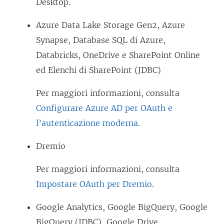
I
Desktop.
t
l
o
Azure Data Lake Storage Gen2, Azure
c
v
Synapse, Database SQL di Azure,
o
i
Databricks, OneDrive e SharePoint Online
l
e
ed Elenchi di SharePoint (JDBC)
l
n
e
Per maggiori informazioni, consulta
e
g
Configurare Azure AD per OAuth e
a
a
l’autenticazione moderna
.
p
m
e
Dremio
e
r
n
Per maggiori informazioni, consulta
t
t
Impostare OAuth per Dremio
.
o
o
i
Google Analytics, Google BigQuery, Google
v
n
BigQuery (JDBC), Google Drive