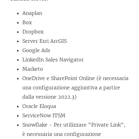
e
s
Anaplan
t
Box
r
Dropbox
a
Server Esri ArcGIS
)
Google Ads
LinkedIn Sales Navigator
Marketo
OneDrive e SharePoint Online (è necessaria
una configurazione aggiuntiva a partire
dalla versione 2022.3)
Oracle Eloqua
ServiceNow ITSM
Snowflake - Per utilizzare "Private Link",
è necessaria una configurazione