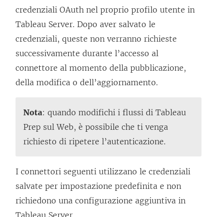
t
credenziali OAuth nel proprio profilo utente in
o
Tableau Server
. Dopo aver salvato le
i
credenziali, queste non verranno richieste
n
successivamente durante l’accesso al
u
connettore al momento della pubblicazione,
n
della modifica o dell’aggiornamento.
a
n
Nota
: quando modifichi i flussi di Tableau
u
Prep sul Web, è possibile che ti venga
o
richiesto di ripetere l’autenticazione.
v
a
I connettori seguenti utilizzano le credenziali
f
salvate per impostazione predefinita e non
i
richiedono una configurazione aggiuntiva in
n
Tableau Server.