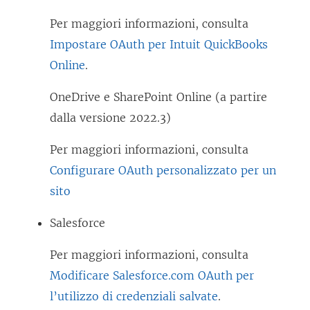
n
a
Per maggiori informazioni, consulta
u
)
Impostare OAuth per Intuit QuickBooks
o
Online
.
v
a
OneDrive e SharePoint Online (a partire
f
dalla versione 2022.3)
i
Per maggiori informazioni, consulta
n
Configurare OAuth personalizzato per un
e
sito
s
t
Salesforce
r
a
Per maggiori informazioni, consulta
)
Modificare Salesforce.com OAuth per
l’utilizzo di credenziali salvate
.