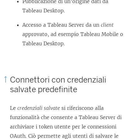
Pubblicazione di un’origine dati da
m
Tableau Desktop.
e
Accesso a
Tableau Server
da un
client
n
approvato, ad esempio Tableau Mobile o
t
Tableau Desktop.
o
v
i
e
Connettori con credenziali
n
salvate predefinite
e
a
Le
credenziali salvate
si riferiscono alla
p
funzionalità che consente a
Tableau Server
di
e
archiviare i token utente per le connessioni
r
OAuth. Ciò permette agli utenti di salvare le