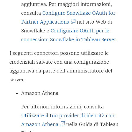
aggiuntiva. Per maggiori informazioni,
consulta
Configure Snowflake OAuth for
(
Partner Applications
nel sito Web di
I
Snowflake e
Configurare OAuth per le
l
connessioni Snowflake in Tableau Server
.
c
I seguenti connettori possono utilizzare le
o
credenziali salvate con una configurazione
l
aggiuntiva da parte dell’amministratore del
l
server.
e
g
Amazon Athena
a
Per ulteriori informazioni, consulta
m
Utilizzare il tuo provider di identità con
e
(
Amazon Athena
nella Guida di Tableau
n