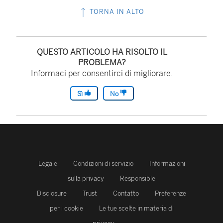
TORNA IN ALTO
QUESTO ARTICOLO HA RISOLTO IL
PROBLEMA?
Informaci per consentirci di migliorare.
Sì
No
Legale
Condizioni di servizio
Informazioni
sulla privacy
Responsible
Disclosure
Trust
Contatto
Preferenze
per i cookie
Le tue scelte in materia di