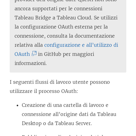
ancora supportati per le connessioni
Tableau Bridge a Tableau Cloud. Se utilizzi
la configurazione OAuth esterna per la
connessione, consulta la documentazione
relativa alla
configurazione e all’utilizzo di
(
OAuth
in GitHub per maggiori
I
informazioni.
l
c
I seguenti flussi di lavoro utente possono
o
utilizzare il processo OAuth:
l
Creazione di una cartella di lavoro e
l
connessione all’origine dati da Tableau
e
Desktop o da
Tableau Server
.
g
a