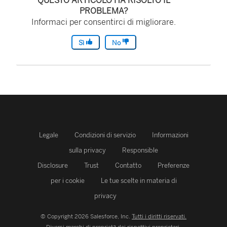
QUESTO ARTICOLO HA RISOLTO IL
PROBLEMA?
Informaci per consentirci di migliorare.
Sì
No
Legale
Condizioni di servizio
Informazioni
sulla privacy
Responsible
Disclosure
Trust
Contatto
Preferenze
per i cookie
Le tue scelte in materia di
privacy
© Copyright 2026 Salesforce, Inc.
Tutti i diritti riservati.