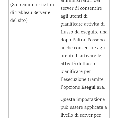
amministratori del
o
f
(Solo amministratori
n
server di consentire
l
i
di Tableau Server e
u
agli utenti di
l
n
del sito)
n
pianificare attività di
e
e
a
flusso da eseguire una
g
s
n
dopo l’altra. Possono
a
t
u
anche consentire agli
m
r
o
utenti di attivare le
e
a
v
attività di flusso
n
)
a
pianificate per
t
f
l’esecuzione tramite
o
i
l’opzione
v
Esegui ora
.
n
i
Questa impostazione
e
e
può essere applicata a
s
n
livello di server per
t