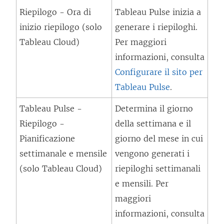
u
Riepilogo - Ora di
Tableau Pulse inizia a
o
inizio riepilogo (solo
generare i riepiloghi.
v
Tableau Cloud)
Per maggiori
a
informazioni, consulta
f
Configurare il sito per
i
Tableau Pulse
.
n
Tableau Pulse -
Determina il giorno
e
Riepilogo -
della settimana e il
s
Pianificazione
giorno del mese in cui
t
settimanale e mensile
vengono generati i
r
(solo Tableau Cloud)
riepiloghi settimanali
a
e mensili. Per
)
maggiori
informazioni, consulta