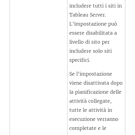
e
includere tutti i siti in
r
a
Tableau Server.
a
p
L’impostazione può
)
e
essere disabilitata a
r
livello di sito per
t
includere solo siti
o
specifici.
i
n
Se l’impostazione
u
viene disattivata dopo
n
la pianificazione delle
a
attività collegate,
n
tutte le attività in
u
esecuzione verranno
o
completate e le