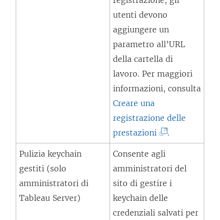
registrazione, gli
t
m
utenti devono
o
e
aggiungere un
i
n
parametro all’URL
n
t
della cartella di
u
o
lavoro. Per maggiori
n
v
informazioni, consulta
a
i
Creare una
n
e
registrazione delle
u
n
(
prestazioni
.
o
e
I
v
Pulizia keychain
Consente agli
a
l
a
gestiti (solo
amministratori del
p
c
f
amministratori di
sito di gestire i
e
o
i
Tableau Server)
keychain delle
r
l
n
credenziali salvati per
t