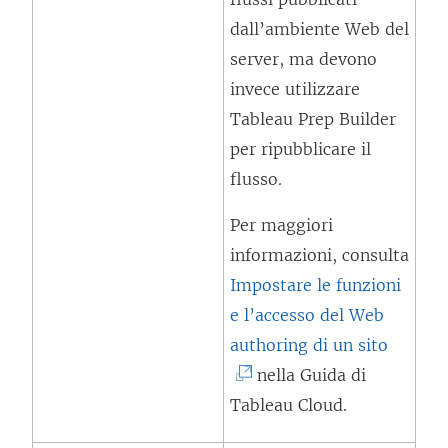
e
dall’ambiente Web del
r
server, ma devono
t
invece utilizzare
o
Tableau Prep Builder
i
per ripubblicare il
n
flusso.
u
Per maggiori
n
informazioni, consulta
a
Impostare le funzioni
n
e l’accesso del Web
u
(
authoring di un sito
o
I
nella Guida di
v
l
Tableau Cloud.
a
c
f