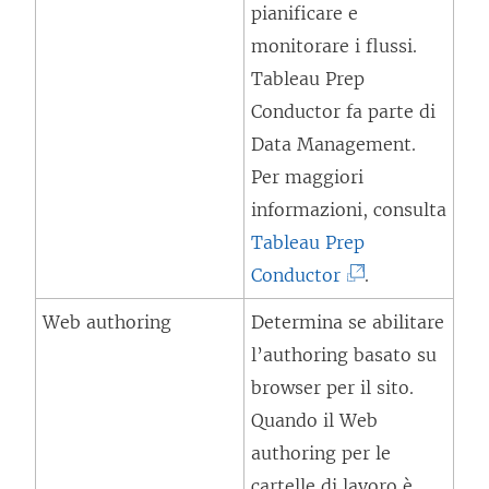
pianificare e
monitorare i flussi.
Tableau Prep
Conductor fa parte di
Data Management
.
Per maggiori
informazioni, consulta
Tableau Prep
(
Conductor
.
I
Web authoring
Determina se abilitare
l
l’authoring basato su
c
browser per il sito.
o
Quando il Web
l
authoring per le
l
cartelle di lavoro è