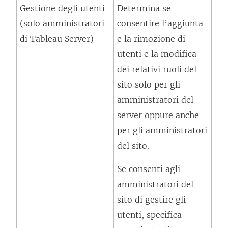
Gestione degli utenti
Determina se
o
i
(solo amministratori
consentire l’aggiunta
l
n
di Tableau Server)
e la rimozione di
l
e
utenti e la modifica
e
s
dei relativi ruoli del
g
t
sito solo per gli
a
r
amministratori del
m
a
server oppure anche
e
)
per gli amministratori
n
del sito.
t
o
Se consenti agli
v
amministratori del
i
sito di gestire gli
e
utenti, specifica
n