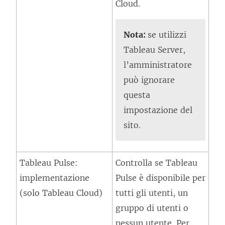
l
Cloud.
a
c
f
o
Nota:
se utilizzi
i
l
Tableau Server,
n
l
l’amministratore
e
e
può ignorare
s
g
questa
t
a
impostazione del
r
m
sito.
a
e
)
n
Tableau Pulse:
Controlla se Tableau
t
implementazione
Pulse è disponibile per
o
(solo Tableau Cloud)
tutti gli utenti, un
v
gruppo di utenti o
i
nessun utente. Per