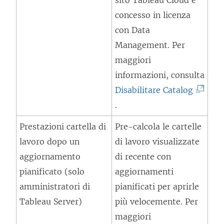
sito Tableau Cloud è
p
concesso in licenza
e
con
Data
r
Management
. Per
t
maggiori
o
informazioni, consulta
i
(
Disabilitare Catalog
n
I
.
u
l
Prestazioni cartella di
Pre-calcola le cartelle
n
c
lavoro dopo un
di lavoro visualizzate
a
o
aggiornamento
di recente con
n
l
pianificato (solo
aggiornamenti
u
l
amministratori di
pianificati per aprirle
o
e
Tableau Server)
più velocemente. Per
v
g
maggiori
a