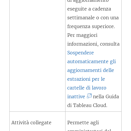
di aggiornamento
p
n
s
eseguite a cadenza
e
t
t
settimanale o con una
r
o
r
frequenza superiore.
t
v
a
Per maggiori
o
i
)
informazioni, consulta
i
e
Sospendere
n
n
automaticamente gli
u
e
aggiornamenti delle
n
a
estrazioni per le
a
p
cartelle di lavoro
n
e
(
inattive
nella Guida
u
r
I
di Tableau Cloud.
o
t
l
v
o
Attività collegate
Permette agli
c
a
i