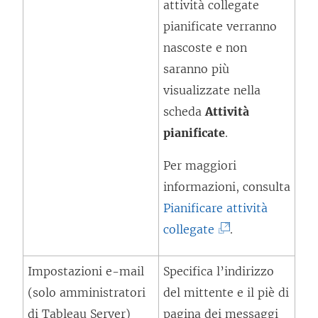
v
attività collegate
a
pianificate verranno
f
nascoste e non
i
saranno più
n
visualizzate nella
e
scheda
Attività
s
pianificate
.
t
Per maggiori
r
informazioni, consulta
a
Pianificare attività
)
(
collegate
.
I
Impostazioni e-mail
Specifica l’indirizzo
l
(solo amministratori
del mittente e il piè di
c
di Tableau Server)
pagina dei messaggi
o