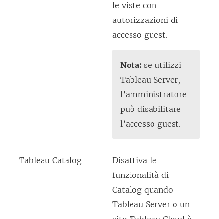
le viste con
l
autorizzazioni di
e
accesso guest.
g
a
m
Nota:
se utilizzi
e
Tableau Server,
n
l’amministratore
t
può disabilitare
o
l’accesso guest.
v
i
Tableau Catalog
Disattiva le
e
funzionalità di
n
Catalog quando
e
Tableau Server o un
a