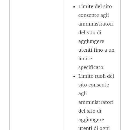
v
Limite del sito
a
consente agli
f
amministratori
i
del sito di
n
aggiungere
e
utenti fino a un
s
limite
t
specificato.
r
Limite ruoli del
a
sito consente
)
agli
amministratori
del sito di
aggiungere
utenti di ogni