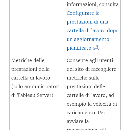
a
informazioni, consulta
f
m
Configurare le
i
e
prestazioni di una
n
n
cartella di lavoro dopo
e
t
un aggiornamento
s
o
(
pianificato
t
.
v
I
r
Metriche delle
Consente agli utenti
i
l
a
prestazioni della
del sito di raccogliere
e
c
)
cartella di lavoro
metriche sulle
n
o
(solo amministratori
prestazioni delle
e
l
di Tableau Server)
cartelle di lavoro, ad
a
l
esempio la velocità di
p
e
caricamento. Per
e
g
avviare la
r
a