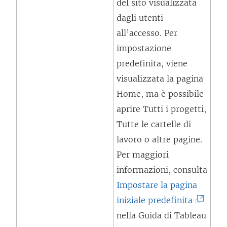
del sito visualizzata
a
dagli utenti
p
all’accesso. Per
e
impostazione
r
predefinita, viene
t
visualizzata la pagina
o
Home, ma è possibile
i
aprire Tutti i progetti,
n
Tutte le cartelle di
u
lavoro o altre pagine.
n
Per maggiori
a
informazioni, consulta
n
Impostare la pagina
u
(
iniziale predefinita
o
I
nella Guida di Tableau
v