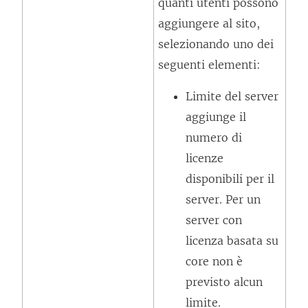
quanti utenti possono
e
aggiungere al sito,
a
selezionando uno dei
p
seguenti elementi:
e
r
Limite del server
t
aggiunge il
o
numero di
i
licenze
n
disponibili per il
u
server. Per un
n
server con
a
licenza basata su
n
core non è
u
previsto alcun
o
limite.