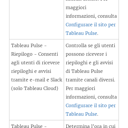
e
maggiori
n
informazioni, consulta
e
Configurare il sito per
a
Tableau Pulse
.
p
e
Tableau Pulse -
Controlla se gli utenti
r
Riepilogo - Consenti
possono ricevere i
t
agli utenti di ricevere
riepiloghi e gli avvisi
o
riepiloghi e avvisi
di Tableau Pulse
i
tramite e-mail e Slack
tramite canali diversi.
n
(solo Tableau Cloud)
Per maggiori
u
informazioni, consulta
n
Configurare il sito per
a
Tableau Pulse
.
n
Tableau Pulse -
Determina l’ora in cui