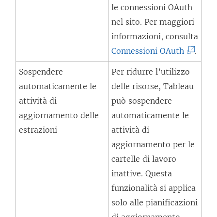
l
e
le connessioni OAuth
o
e
s
nel sito. Per maggiori
i
g
t
informazioni, consulta
n
a
r
(
Connessioni OAuth
.
u
m
a
I
n
Sospendere
Per ridurre l’utilizzo
e
)
l
a
automaticamente le
delle risorse, Tableau
n
c
n
attività di
può sospendere
t
o
u
aggiornamento delle
automaticamente le
o
l
o
estrazioni
attività di
v
l
v
aggiornamento per le
i
e
a
cartelle di lavoro
e
g
f
inattive. Questa
n
a
i
funzionalità si applica
e
m
n
solo alle pianificazioni
a
e
e