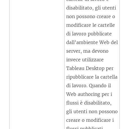
e
disabilitato, gli utenti
g
non possono creare o
a
modificare le cartelle
m
di lavoro pubblicate
e
dall’ambiente Web del
n
server, ma devono
t
invece utilizzare
o
Tableau Desktop per
v
ripubblicare la cartella
i
di lavoro. Quando il
e
Web authoring per i
n
flussi è disabilitato,
e
gli utenti non possono
a
creare o modificare i
p
flussi pubblicati