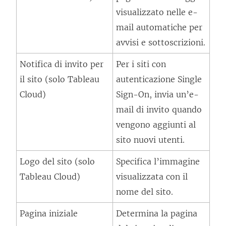
visualizzato nelle e-
l
mail automatiche per
l
avvisi e sottoscrizioni.
e
g
Notifica di invito per
Per i siti con
a
il sito (solo Tableau
autenticazione Single
m
Cloud)
Sign-On, invia un’e-
e
mail di invito quando
n
vengono aggiunti al
t
sito nuovi utenti.
o
Logo del sito (solo
Specifica l’immagine
v
Tableau Cloud)
visualizzata con il
i
nome del sito.
e
n
Pagina iniziale
Determina la pagina
e