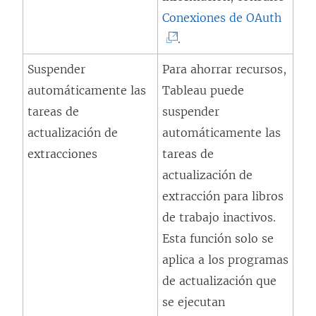
a
(
Conexiones de OAuth
u
b
E
.
e
r
l
v
Suspender
Para ahorrar recursos,
e
e
a
automáticamente las
Tableau puede
e
n
)
tareas de
suspender
n
l
actualización de
automáticamente las
u
a
extracciones
tareas de
n
c
actualización de
a
e
extracción para libros
v
s
de trabajo inactivos.
e
e
Esta función solo se
n
a
aplica a los programas
t
b
de actualización que
a
r
se ejecutan
n
e