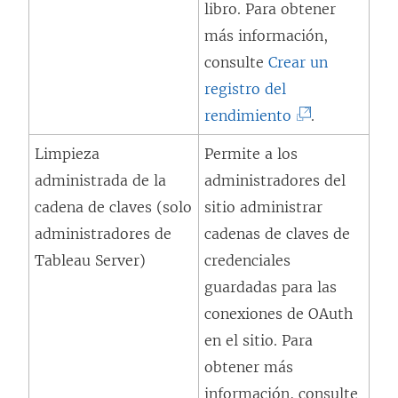
libro. Para obtener
n
r
más información,
u
e
consulte
Crear un
e
e
registro del
v
n
(
rendimiento
.
a
u
E
)
Limpieza
Permite a los
n
l
administrada de la
administradores del
a
e
cadena de claves (solo
sitio administrar
v
n
administradores de
cadenas de claves de
e
l
Tableau Server)
credenciales
n
a
guardadas para las
t
c
conexiones de OAuth
a
e
en el sitio. Para
n
s
obtener más
a
e
información, consulte
n