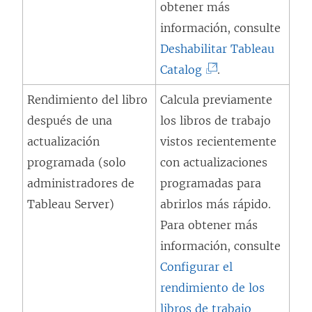
obtener más
n
información, consulte
a
Deshabilitar Tableau
n
(
Catalog
.
u
E
Rendimiento del libro
Calcula previamente
e
l
después de una
los libros de trabajo
v
e
actualización
vistos recientemente
a
n
programada (solo
con actualizaciones
)
l
administradores de
programadas para
a
Tableau Server)
abrirlos más rápido.
c
Para obtener más
e
información, consulte
s
Configurar el
e
rendimiento de los
a
libros de trabajo