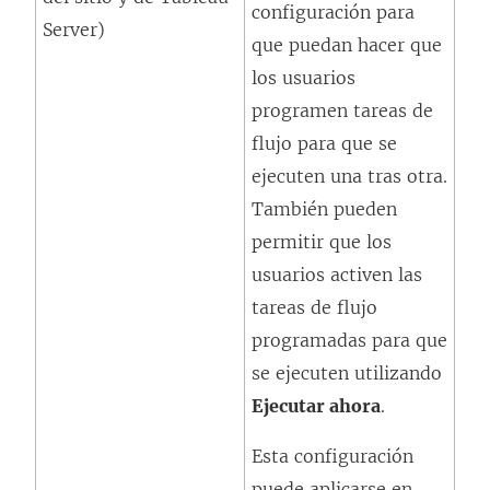
configuración para
c
Server)
v
que puedan hacer que
e
a
los usuarios
s
)
programen tareas de
e
flujo para que se
a
ejecuten una tras otra.
b
También pueden
r
permitir que los
e
usuarios activen las
e
tareas de flujo
n
programadas para que
u
se ejecuten utilizando
n
Ejecutar ahora
.
a
v
Esta configuración
e
puede aplicarse en