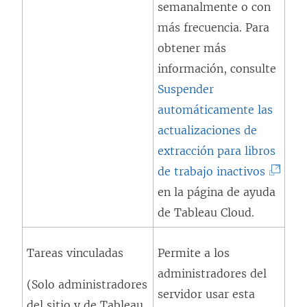
semanalmente o con
a
e
más frecuencia. Para
n
n
obtener más
u
u
información, consulte
e
n
Suspender
v
a
automáticamente las
a
v
actualizaciones de
)
e
extracción para libros
n
(
de trabajo inactivos
t
E
en la página de ayuda
a
l
de Tableau Cloud.
n
e
a
Tareas vinculadas
Permite a los
n
n
administradores del
l
(Solo administradores
u
servidor usar esta
a
del sitio y de Tableau
e