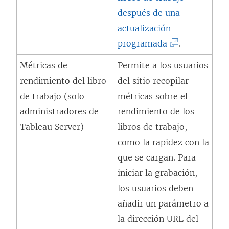
b
después de una
r
actualización
e
(
programada
.
e
E
Métricas de
Permite a los usuarios
n
l
rendimiento del libro
del sitio recopilar
u
e
de trabajo (solo
métricas sobre el
n
n
administradores de
rendimiento de los
a
l
Tableau Server)
libros de trabajo,
v
a
como la rapidez con la
e
c
que se cargan. Para
n
e
iniciar la grabación,
t
s
los usuarios deben
a
e
añadir un parámetro a
n
a
la dirección URL del
a
b