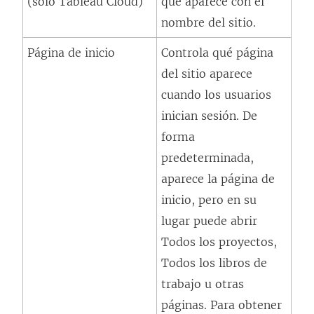
(solo Tableau Cloud)
que aparece con el
a
nombre del sitio.
v
e
Página de inicio
Controla qué página
n
del sitio aparece
t
cuando los usuarios
a
inician sesión. De
n
forma
a
predeterminada,
n
aparece la página de
u
inicio, pero en su
e
lugar puede abrir
v
Todos los proyectos,
a
Todos los libros de
)
trabajo u otras
páginas. Para obtener