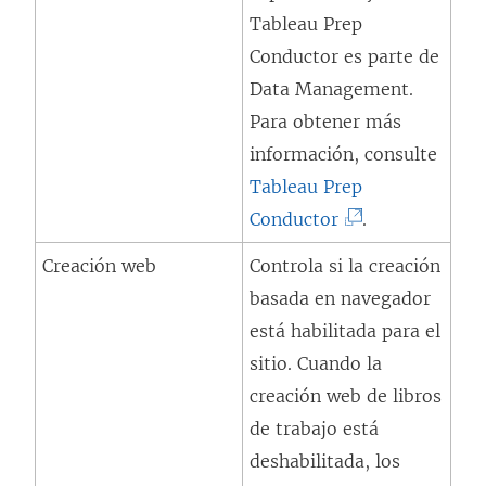
Tableau Prep
Conductor es parte de
Data Management
.
Para obtener más
información, consulte
Tableau Prep
(
Conductor
.
E
Creación web
Controla si la creación
l
basada en navegador
e
está habilitada para el
n
sitio. Cuando la
l
creación web de libros
a
de trabajo está
c
deshabilitada, los
e