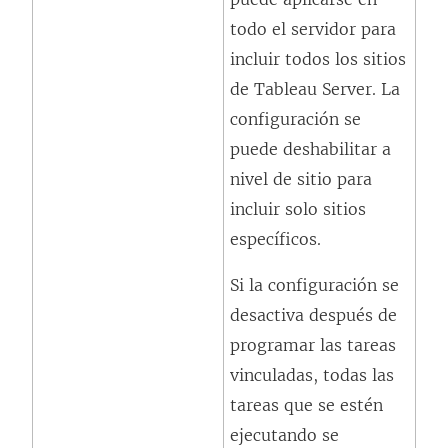
n
todo el servidor para
t
incluir todos los sitios
a
de Tableau Server. La
n
configuración se
a
puede deshabilitar a
n
nivel de sitio para
u
incluir solo sitios
e
específicos.
v
a
Si la configuración se
)
desactiva después de
programar las tareas
vinculadas, todas las
tareas que se estén
ejecutando se