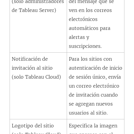
(solo administradores
del mensaje que se
n
de Tableau Server)
ven en los correos
l
electrónicos
a
automáticos para
c
alertas y
e
suscripciones.
s
e
Notificación de
Para los sitios con
a
invitación al sitio
autenticación de inicio
b
(solo Tableau Cloud)
de sesión único, envía
r
un correo electrónico
e
de invitación cuando
e
se agregan nuevos
n
usuarios al sitio.
u
Logotipo del sitio
Especifica la imagen
n