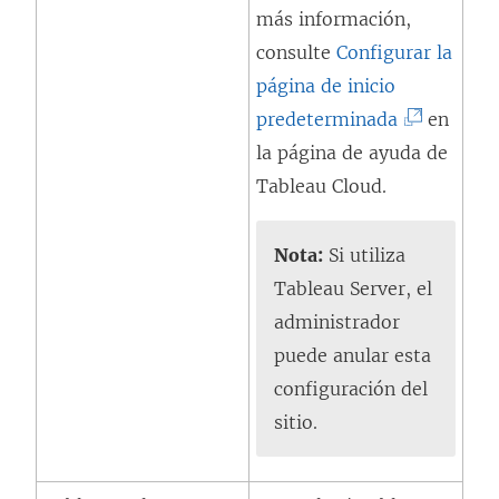
más información,
consulte
Configurar la
página de inicio
(
predeterminada
en
E
la página de ayuda de
l
Tableau Cloud.
e
n
Nota:
Si utiliza
l
Tableau Server, el
a
administrador
c
puede anular esta
e
configuración del
s
sitio.
e
a