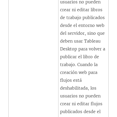
usuarios no pueden
s
crear ni editar libros
e
de trabajo publicados
a
desde el entorno web
b
del servidor, sino que
r
deben usar Tableau
e
Desktop para volver a
e
publicar el libro de
n
trabajo. Cuando la
u
creación web para
n
flujos está
a
deshabilitada, los
v
usuarios no pueden
e
crear ni editar flujos
n
publicados desde el
t