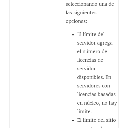
seleccionando una de
a
las siguientes
v
opciones:
e
n
El límite del
t
servidor agrega
a
el número de
n
licencias de
a
servidor
n
disponibles. En
u
servidores con
e
licencias basadas
v
en núcleo, no hay
a
límite.
)
El límite del sitio