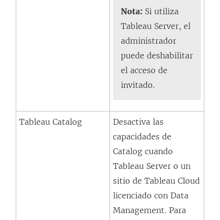
e
Nota:
Si utiliza
a
Tableau Server, el
b
administrador
r
puede deshabilitar
e
el acceso de
e
invitado.
n
u
Tableau Catalog
Desactiva las
n
capacidades de
a
Catalog cuando
v
Tableau Server o un
e
sitio de Tableau Cloud
n
licenciado con
Data
t
Management
. Para
a