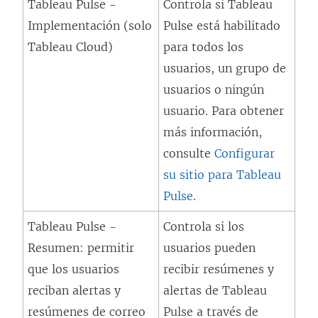
Tableau Pulse -
Controla si Tableau
b
Implementación (solo
Pulse está habilitado
r
Tableau Cloud)
para todos los
e
usuarios, un grupo de
e
usuarios o ningún
n
usuario. Para obtener
u
más información,
n
consulte
Configurar
a
su sitio para Tableau
v
Pulse
.
e
n
Tableau Pulse -
Controla si los
t
Resumen: permitir
usuarios pueden
a
que los usuarios
recibir resúmenes y
n
reciban alertas y
alertas de Tableau
a
resúmenes de correo
Pulse a través de