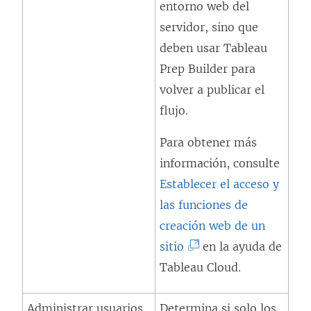
entorno web del
a
servidor, sino que
n
deben usar
Tableau
a
Prep Builder
para
n
volver a publicar el
u
flujo.
e
Para obtener más
v
información, consulte
a
Establecer el acceso y
)
las funciones de
creación web de un
(
sitio
en la ayuda de
E
Tableau Cloud.
l
Administrar usuarios
Determina si solo los
e