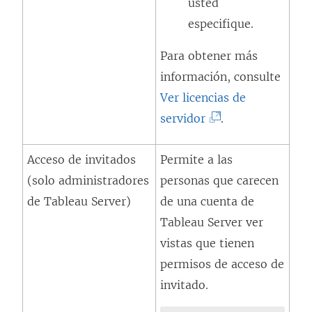
usted
especifique.
Para obtener más
información, consulte
Ver licencias de
(
servidor
.
E
Acceso de invitados
Permite a las
l
(solo administradores
personas que carecen
e
de Tableau Server)
de una cuenta de
n
Tableau Server ver
l
vistas que tienen
a
permisos de acceso de
c
invitado.
e
s