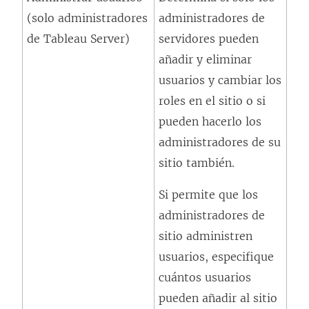
(solo administradores
administradores de
n
de Tableau Server)
servidores pueden
l
añadir y eliminar
a
usuarios y cambiar los
c
roles en el sitio o si
e
pueden hacerlo los
s
administradores de su
e
sitio también.
a
b
Si permite que los
r
administradores de
e
sitio administren
e
usuarios, especifique
n
cuántos usuarios
u
pueden añadir al sitio
n