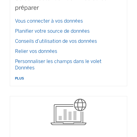
n
préparer
e
n
Vous connecter à vos données
o
Planifier votre source de données
u
v
Conseils d’utilisation de vos données
e
l
Relier vos données
l
Personnaliser les champs dans le volet
e
Données
f
e
plus
n
ê
t
r
e
)