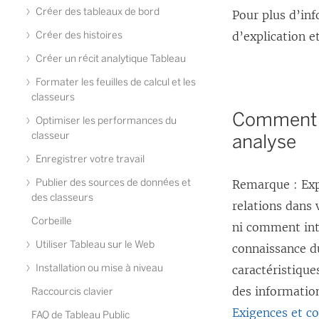
e
Créer des tableaux de bord
Pour plus d’inf
n
Créer des histoires
d’explication 
ê
Créer un récit analytique Tableau
t
Formater les feuilles de calcul et les
r
classeurs
Comment E
e
Optimiser les performances du
classeur
analyse
)
Enregistrer votre travail
Publier des sources de données et
Remarque : Expl
des classeurs
relations dans 
Corbeille
ni comment int
Utiliser Tableau sur le Web
connaissance du
Installation ou mise à niveau
caractéristique
des informatio
Raccourcis clavier
Exigences et co
FAQ de Tableau Public