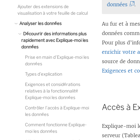
(
données
.
Ajouter des extensions de
L
visualisation à votre feuille de calcul
e
Au fur et à mes
Analyser les données
l
données comme 
Découvrir des informations plus
rapidement avec Explique-moi les
i
Pour plus d’in
données
e
enrichir votre 
Prise en main d’Explique-moi les
n
source de donné
données
s
Exigences et co
Types d’explication
’
Exigences et considérations
o
relatives à la fonctionnalité
u
Explique-moi les données
Accès à E
v
Contrôler l’accès à Explique-moi
les données
r
Comment fonctionne Explique-
Explique-moi le
e
moi les données
serveur (Tablea
d