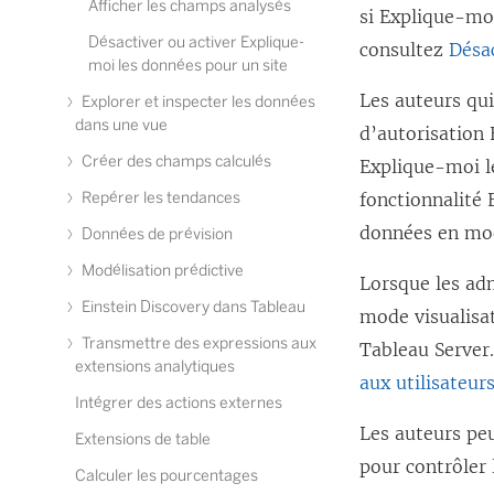
Afficher les champs analysés
si Explique-moi
a
Désactiver ou activer Explique-
consultez
n
Désa
moi les données pour un site
s
Les auteurs qui
Explorer et inspecter les données
u
dans une vue
d’autorisation
n
Créer des champs calculés
Explique-moi l
e
Repérer les tendances
fonctionnalité
n
données en mod
Données de prévision
o
Modélisation prédictive
u
Lorsque les adm
Einstein Discovery dans Tableau
v
mode visualisat
Transmettre des expressions aux
e
Tableau Server
extensions analytiques
l
aux utilisateur
Intégrer des actions externes
l
Les auteurs peu
Extensions de table
e
pour contrôler 
Calculer les pourcentages
f