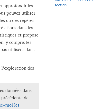
Autres articles de cette
section
et approfondir les
us pouvez utiliser
les ou des repères
rélations dans les
tistiques et propose
on, y compris les
pas utilisées dans
 l’exploration des
les données dans
n précédente de
que-moi les