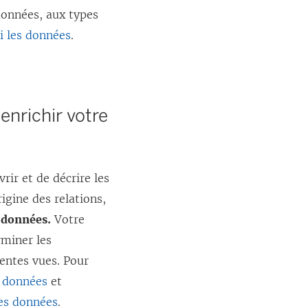
données, aux types
i les données
.
nrichir votre
ir et de décrire les
rigine des relations,
s données.
Votre
rminer les
rentes vues. Pour
 données
et
les données
.