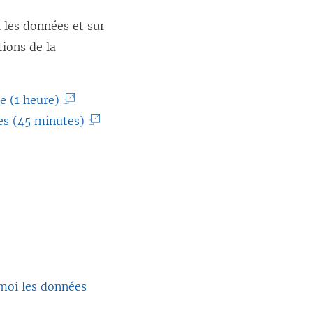
 les données et sur
tions de la
(
e (1 heure)
L
(
ées (45 minutes)
e
L
l
e
i
l
e
i
n
e
s
n
’
s
-moi les données
o
’
u
o