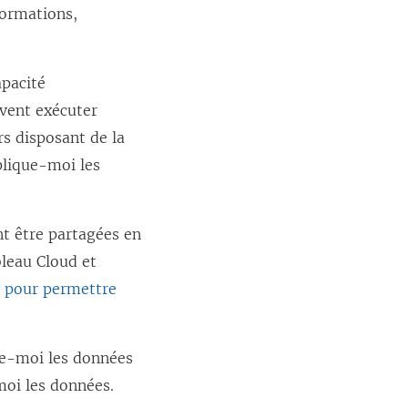
formations,
apacité
uvent exécuter
s disposant de la
plique-moi les
nt être partagées en
bleau Cloud et
u pour permettre
que-moi les données
moi les données.