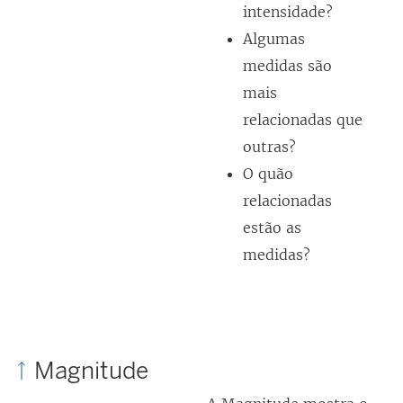
n
intensidade?
n
o
Algumas
e
v
medidas são
l
a
mais
a
j
relacionadas que
)
a
outras?
n
O quão
e
relacionadas
l
estão as
a
medidas?
)
Magnitude