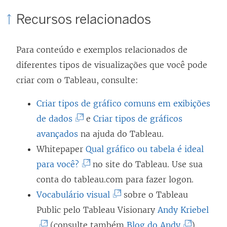
Recursos relacionados
Para conteúdo e exemplos relacionados de
diferentes tipos de visualizações que você pode
criar com o Tableau, consulte:
Criar tipos de gráfico comuns em exibições
(
de dados
e
Criar tipos de gráficos
O
avançados
na ajuda do Tableau.
l
Whitepaper
Qual gráfico ou tabela é ideal
i
(
para você?
no site do Tableau. Use sua
n
O
conta do tableau.com para fazer logon.
k
l
(
Vocabulário visual
sobre o Tableau
a
i
O
(
Public pelo Tableau Visionary
Andy Kriebel
b
n
l
(
O
(consulte também
Blog do Andy
).