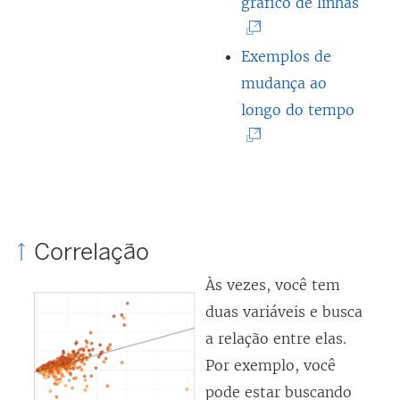
i
b
(
gráfico de linhas
n
r
O
k
e
l
Exemplos de
a
e
i
mudança ao
b
(
m
n
longo do tempo
r
O
n
k
e
l
o
a
e
i
v
b
m
n
a
r
n
k
j
e
Correlação
o
a
a
e
Às vezes, você tem
v
b
n
m
duas variáveis e busca
a
r
e
n
a relação entre elas.
j
e
l
o
Por exemplo, você
a
e
a
v
pode estar buscando