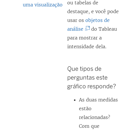
ou tabelas de
i
uma visualização
destaque, e você pode
n
usar os
objetos de
k
(
análise
do Tableau
a
O
para mostrar a
b
l
intensidade dela.
r
i
e
n
e
Que tipos de
k
m
perguntas este
a
n
gráfico responde?
b
o
r
As duas medidas
v
e
estão
a
e
relacionadas?
j
m
Com que
a