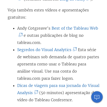
r
k
i
O
l
Veja também estes vídeos e apresentações
e
a
n
l
i
gratuitos:
e
b
k
i
n
m
r
a
n
k
(
Andy Cotgreave's
Best of the Tableau Web
n
e
b
k
a
O
e outras publicações de blog no
o
e
r
a
b
l
tableau.com.
v
m
e
b
r
(
i
Segredos do Visual Analytics
Esta série
a
n
e
r
e
O
n
de webinars sob demanda de quatro partes
j
o
m
e
e
l
k
apresenta como usar o Tableau para
a
v
n
e
m
i
a
análise visual. Use sua conta do
n
a
o
m
n
n
b
tableau.com para fazer logon.
e
j
v
n
o
k
r
Dicas de viagem para sua jornada do Visual
l
a
a
o
v
(
a
e
Analysis
(50 minutos) apresentação de
a
n
j
v
a
O
b
e
vídeo do Tableau Conference.
)
e
a
a
j
l
r
m