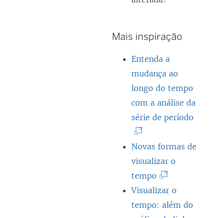
Mais inspiração
Entenda a
mudança ao
longo do tempo
com a análise da
(
série de período
O
l
Novas formas de
i
visualizar o
(
n
tempo
O
k
Visualizar o
l
a
tempo: além do