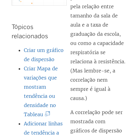
n
m
)
a
pela relação entre
e
n
j
tamanho da sala de
l
o
a
aula e a taxa de
Tópicos
a
v
n
graduação da escola,
relacionados
)
a
e
ou como a capacidade
j
l
Criar um gráfico
respiratória se
a
a
de dispersão
relaciona à resistência.
n
)
Criar Mapa de
(Mas lembre-se, a
e
variações que
correlação nem
l
mostram
sempre é igual à
a
tendência ou
causa.)
)
densidade no
A correlação pode ser
(
Tableau
mostrada com
O
Adicionar linhas
gráficos de dispersão
l
de tendência a