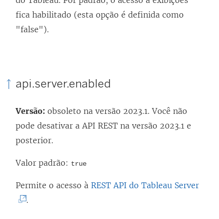
do Tableau. Por padrão, o acesso a exibições
fica habilitado (esta opção é definida como
"false").
api.server.enabled
Versão:
obsoleto na versão 2023.1. Você não
pode desativar a API REST na versão 2023.1 e
posterior.
Valor padrão:
true
(
Permite o acesso à
REST API do Tableau Server
O
.
l