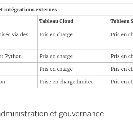
l
)
e
et intégrations externes
i
)
Tableau Cloud
Tableau 
e
n
isés via des
Pris en charge
Pris en c
s
’
et Python
Pris en charge
Pris en c
o
u
Pris en charge
Pris en c
v
ion
Prise en charge limitée
Pris en c
r
e
d
administration et gouvernance
a
n
s