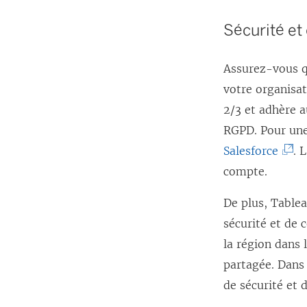
Sécurité et
Assurez-vous q
votre organisa
2/3 et adhère a
RGPD. Pour une 
(
Salesforce
. 
L
compte.
e
De plus, Tablea
l
sécurité et de 
i
la région dans 
e
partagée. Dans
n
de sécurité et 
s