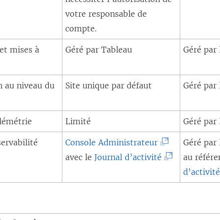
u
l
votre responsable de
n
i
compte.
e
e
et mises à
Géré par Tableau
Géré par 
n
n
o
s
u
n au niveau du
Site unique par défaut
Géré par 
’
v
o
e
u
lémétrie
Limité
Géré par 
l
v
l
(
ervabilité
Console Administrateur
Géré par 
r
e
L
(
avec le
Journal d’activité
au référe
e
f
e
L
d’activit
d
e
l
e
a
n
i
l
n
ê
e
i
s