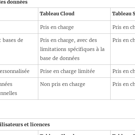
des données
t
n
e
u
Tableau Cloud
Tableau 
r
s
n
n
e
’
s
e
Pris en charge
Pris en c
)
o
’
n
t bases de
Pris en charge, avec des
Pris en c
u
o
o
limitations spécifiques à la
v
u
u
base de données
r
v
v
e
r
personnalisée
Prise en charge limitée
Pris en c
e
d
e
l
nnées
Non pris en charge
Pris en c
a
d
l
nnelles
n
a
e
s
n
f
u
s
e
n
u
ilisateurs et licences
n
e
n