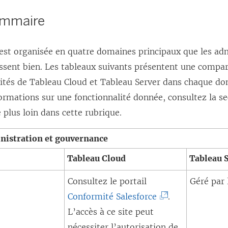
l
ommaire
i
e
 est organisée en quatre domaines principaux que les ad
n
ssent bien. Les tableaux suivants présentent une compa
s
lités de Tableau Cloud et Tableau Server dans chaque do
’
ormations sur une fonctionnalité donnée, consultez la se
o
plus loin dans cette rubrique.
u
v
inistration et gouvernance
r
Tableau Cloud
Tableau 
e
d
Consultez le portail
Géré par 
a
(
Conformité Salesforce
.
n
L
L’accès à ce site peut
s
e
nécessiter l’autorisation de