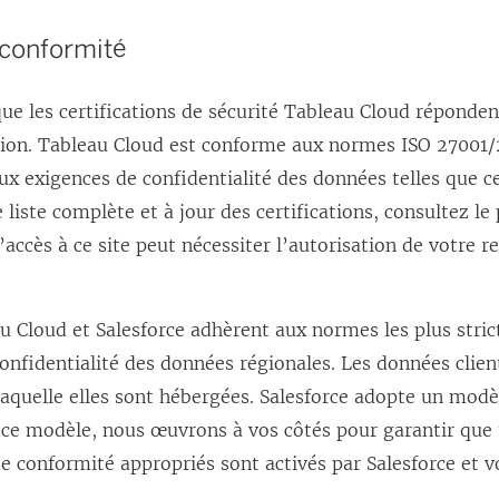
u
 conformité
n
e
ue les certifications de sécurité Tableau Cloud réponden
n
tion. Tableau Cloud est conforme aux normes ISO 27001
o
ux exigences de confidentialité des données telles que ce
u
liste complète et à jour des certifications, consultez le
v
L’accès à ce site peut nécessiter l’autorisation de votre 
e
l
l
u Cloud et Salesforce adhèrent aux normes les plus stri
e
confidentialité des données régionales. Les données clien
f
laquelle elles sont hébergées. Salesforce adopte un modè
e
 ce modèle, nous œuvrons à vos côtés pour garantir que 
n
de conformité appropriés sont activés par Salesforce et v
ê