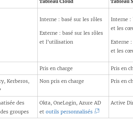
ê
Tableau Cloud
Tableau 
n
e
t
o
n
r
Interne : basé sur les rôles
Interne :
u
o
e
et les cœ
Externe : basé sur les rôles
v
u
)
et l’utilisation
Externe :
e
v
et les cœ
l
e
l
l
Pris en charge
Pris en c
e
l
f
e
ry, Kerberos,
Non pris en charge
Pris en c
e
f
P
n
e
atisée des
Okta, OneLogin, Azure AD
Active Di
ê
n
(
t des groupes
et
outils personnalisés
t
ê
L
r
t
e
e
r