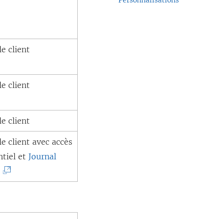
Personnalisations
le client
le client
le client
le client avec accès
ntiel et
Journal
(
é
L
e
l