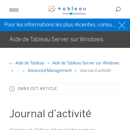
Pour les informations les plus récentes, consultez l’
Ai
Aide de Tableau Server sur Windows
Aide de Tableau
Aide de Tableau Server sur Windows
...
Advanced Management
Journal d’activité
DANS CET ARTICLE
Journal d’activité
S’applique à : Tableau Advanced Management