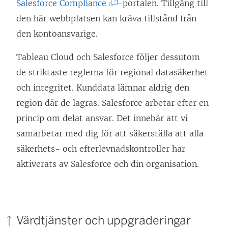
(
Salesforce Compliance
-portalen. Tillgång till
L
den här webbplatsen kan kräva tillstånd från
ä
den kontoansvarige.
n
Tableau Cloud och Salesforce följer dessutom
k
de striktaste reglerna för regional datasäkerhet
e
och integritet. Kunddata lämnar aldrig den
n
region där de lagras. Salesforce arbetar efter en
ö
princip om delat ansvar. Det innebär att vi
p
samarbetar med dig för att säkerställa att alla
p
säkerhets- och efterlevnadskontroller har
n
aktiverats av Salesforce och din organisation.
a
s
i
e
Värdtjänster och uppgraderingar