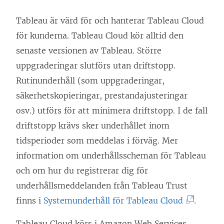
t
t
Tableau är värd för och hanterar Tableau Cloud
n
för kunderna. Tableau Cloud kör alltid den
y
senaste versionen av Tableau. Större
t
uppgraderingar slutförs utan driftstopp.
t
Rutinunderhåll (som uppgraderingar,
f
säkerhetskopieringar, prestandajusteringar
ö
osv.) utförs för att minimera driftstopp. I de fall
n
driftstopp krävs sker underhållet inom
s
tidsperioder som meddelas i förväg. Mer
t
information om underhållsscheman för Tableau
e
och om hur du registrerar dig för
r
underhållsmeddelanden från Tableau Trust
)
(
finns i
Systemunderhåll för Tableau Cloud
.
L
Tableau Cloud körs i Amazon Web Services