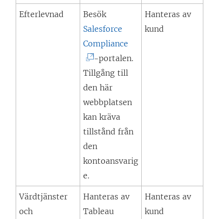
y
Efterlevnad
Besök
Hanteras av
t
Salesforce
kund
t
(
Compliance
f
L
-portalen.
ö
ä
Tillgång till
n
n
den här
s
k
webbplatsen
t
e
kan kräva
e
n
tillstånd från
r
ö
den
)
p
kontoansvarig
p
e.
n
Värdtjänster
Hanteras av
Hanteras av
a
och
Tableau
kund