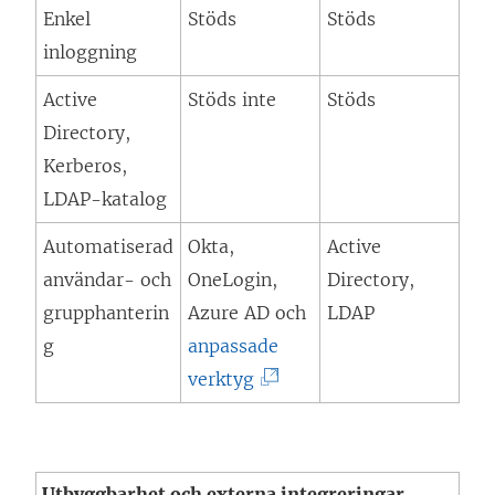
Enkel
Stöds
Stöds
inloggning
Active
Stöds inte
Stöds
Directory,
Kerberos,
LDAP-katalog
Automatiserad
Okta,
Active
användar- och
OneLogin,
Directory,
grupphanterin
Azure AD och
LDAP
g
anpassade
(
verktyg
L
ä
n
Utbyggbarhet och externa integreringar