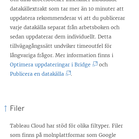
a
ä
datakällextrakt som tar mer än 10 minuter att
s
n
uppdatera rekommenderar vi att du publicerar
i
k
varje datakälla separat från arbetsboken och
e
e
sedan uppdaterar dem individuellt. Detta
t
n
tillvägagångssätt undviker timeoutfel för
t
ö
långvariga frågor. Mer information finns i
n
p
(
Optimera uppdateringar i Bridge
och
y
p
(
L
Publicera en datakälla
.
t
n
L
ä
t
a
ä
n
f
s
n
k
ö
i
Filer
k
e
n
e
e
n
s
t
Tableau Cloud har stöd för olika filtyper. Filer
n
ö
t
t
som finns på molnplattformar som Google
ö
p