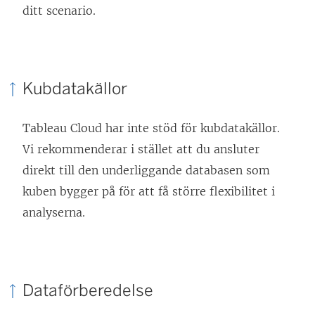
)
p
ditt scenario.
n
a
s
Kubdatakällor
i
e
Tableau Cloud har inte stöd för kubdatakällor.
t
Vi rekommenderar i stället att du ansluter
t
direkt till den underliggande databasen som
n
kuben bygger på för att få större flexibilitet i
y
analyserna.
t
t
f
ö
Dataförberedelse
n