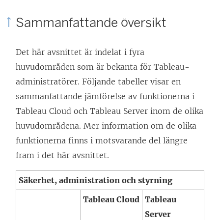
n
Sammanfattande översikt
k
e
Det här avsnittet är indelat i fyra
n
huvudområden som är bekanta för Tableau-
ö
administratörer. Följande tabeller visar en
p
sammanfattande jämförelse av funktionerna i
p
Tableau Cloud och Tableau Server inom de olika
n
huvudområdena. Mer information om de olika
a
funktionerna finns i motsvarande del längre
s
fram i det här avsnittet.
i
e
Säkerhet, administration och styrning
t
Tableau Cloud
Tableau
t
Server
n