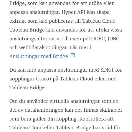
i
Bridge, som kan användas för att utöka eller
e
anpassa anslutningar. Hyper API kan skapa
t
extrakt som kan publiceras till Tableau Cloud.
t
Tableau Bridge kan användas för att utöka vissa
n
anslutningsalternativ, till exempel ODBC, JDBC
y
och webbdatakopplingar. Läs mer i
t
(
Anslutningar med Bridge
.
t
L
Du kan inte anpassa anslutningar med SDK:t för
f
ä
kopplingar (.taco) på Tableau Cloud eller med
ö
n
Tableau Bridge.
n
k
s
e
Om du använder virtuella anslutningar som en
t
n
del av datahanteringen kan det finnas skillnader
e
ö
som bara gäller din koppling. Kontrollera att
r
p
Tableau Cloud eller Tableau Bridge har stöd för