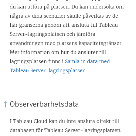
)
p
e
du kan utföra på platsen. Du kan undersöka om
n
n
några av dina scenarier skulle påverkas av de
a
ö
här gränserna genom att ansluta till Tableau
s
p
Server-lagringsplatsen och jämföra
i
p
användningen med platsens kapacitetsgränser.
e
n
Mer information om hur du ansluter till
t
a
lagringsplatsen finns i
Samla in data med
t
s
Tableau Server-lagringsplatsen
.
n
i
y
e
t
t
t
Observerbarhetsdata
t
f
n
ö
I Tableau Cloud kan du inte ansluta direkt till
y
n
databasen för Tableau Server-lagringsplatsen.
t