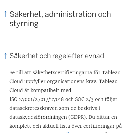
t
Säkerhet, administration och
t
styrning
f
ö
n
s
Säkerhet och regelefterlevnad
t
e
Se till att säkerhetscertifieringarna för Tableau
r
Cloud uppfyller organisationens krav. Tableau
)
Cloud är kompatibelt med
ISO 27001/27017/27018 och SOC 2/3 och följer
datasekretesskraven som de beskrivs i
dataskyddsförordningen (GDPR). Du hittar en
komplett och aktuell lista över certifieringar på