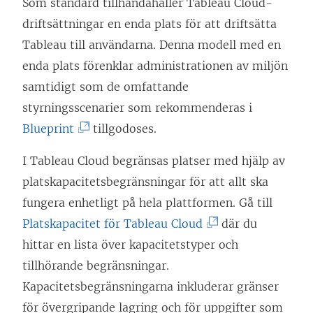
i
Som standard tillhandahåller Tableau Cloud-
n
e
driftsättningar en enda plats för att driftsätta
y
t
Tableau till användarna. Denna modell med en
t
t
enda plats förenklar administrationen av miljön
t
n
samtidigt som de omfattande
f
y
styrningsscenarier som rekommenderas i
ö
t
(
Blueprint
tillgodoses.
n
t
L
s
I Tableau Cloud begränsas platser med hjälp av
f
ä
t
platskapacitetsbegränsningar för att allt ska
ö
n
e
fungera enhetligt på hela plattformen. Gå till
n
k
r
(
Platskapacitet för Tableau Cloud
där du
s
e
)
L
hittar en lista över kapacitetstyper och
t
n
ä
tillhörande begränsningar.
e
ö
n
Kapacitetsbegränsningarna inkluderar gränser
r
p
k
för övergripande lagring och för uppgifter som