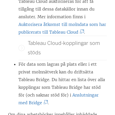
Tableau Cloud auktoriseras för att få
tillgång till dessa datakällor innan du
ansluter. Mer information finns i
Auktorisera åtkomst till molndata som har
(
publicerats till Tableau Cloud
.
L
Tableau Cloud-kopplingar som
ä
stöds
n
k
För data som lagras på plats eller i ett
e
privat molnnätverk kan du driftsätta
n
Tableau Bridge. Du hittar en lista över alla
ö
kopplingar som Tableau Bridge har stöd
p
för (och saknar stöd för) i
Anslutningar
p
(
med Bridge
.
n
L
Om dina arbetsböcker innehåller inbäddade