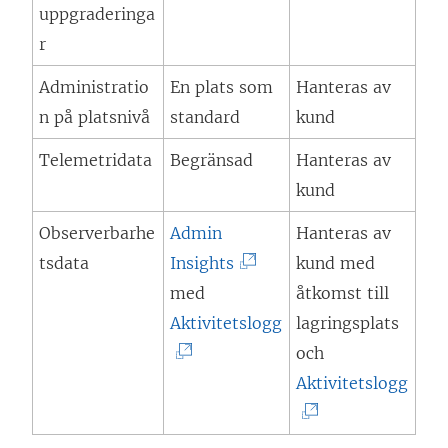
s
uppgraderinga
i
r
e
Administratio
En plats som
Hanteras av
t
n på platsnivå
standard
kund
t
n
Telemetridata
Begränsad
Hanteras av
y
kund
t
Observerbarhe
Admin
Hanteras av
t
(
tsdata
Insights
kund med
f
L
med
åtkomst till
ö
ä
(
Aktivitetslogg
lagringsplats
n
n
L
och
s
k
ä
(
Aktivitetslogg
t
e
n
L
e
n
k
ä