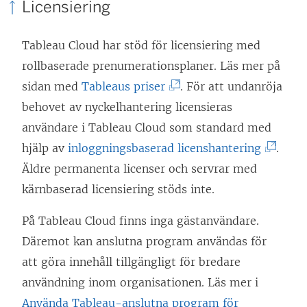
Licensiering
a
s
Tableau Cloud har stöd för licensiering med
i
rollbaserade prenumerationsplaner. Läs mer på
e
(
sidan med
Tableaus priser
. För att undanröja
t
L
behovet av nyckelhantering licensieras
t
ä
användare i Tableau Cloud som standard med
n
n
(
hjälp av
inloggningsbaserad licenshantering
.
y
k
L
Äldre permanenta licenser och servrar med
t
e
ä
kärnbaserad licensiering stöds inte.
t
n
n
På Tableau Cloud finns inga gästanvändare.
f
ö
k
Däremot kan anslutna program användas för
ö
p
e
att göra innehåll tillgängligt för bredare
n
p
n
användning inom organisationen. Läs mer i
s
n
ö
Använda Tableau-anslutna program för
t