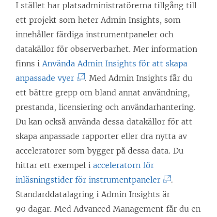
s
I stället har platsadministratörerna tillgång till
t
t
ett projekt som heter Admin Insights, som
f
e
innehåller färdiga instrumentpaneler och
ö
r
datakällor för observerbarhet. Mer information
n
)
finns i
Använda Admin Insights för att skapa
s
(
anpassade vyer
. Med Admin Insights får du
t
L
ett bättre grepp om bland annat användning,
e
ä
prestanda, licensiering och användarhantering.
r
n
Du kan också använda dessa datakällor för att
)
k
skapa anpassade rapporter eller dra nytta av
e
acceleratorer som bygger på dessa data. Du
n
hittar ett exempel i
acceleratorn för
ö
(
inläsningstider för instrumentpaneler
.
p
L
Standarddatalagring i Admin Insights är
p
ä
90 dagar. Med Advanced Management får du en