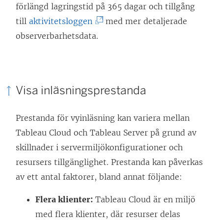
n
n
förlängd lagringstid på 365 dagar och tillgång
a
(
k
till
aktivitetsloggen
med mer detaljerade
s
L
e
observerbarhetsdata.
i
ä
n
e
n
ö
t
k
p
Visa inläsningsprestanda
t
e
p
n
n
n
Prestanda för vyinläsning kan variera mellan
y
ö
a
Tableau Cloud och Tableau Server på grund av
t
p
s
skillnader i servermiljökonfigurationer och
t
p
i
resursers tillgänglighet. Prestanda kan påverkas
f
n
e
av ett antal faktorer, bland annat följande:
ö
a
t
n
s
t
Flera klienter:
Tableau Cloud är en miljö
s
i
n
med flera klienter, där resurser delas