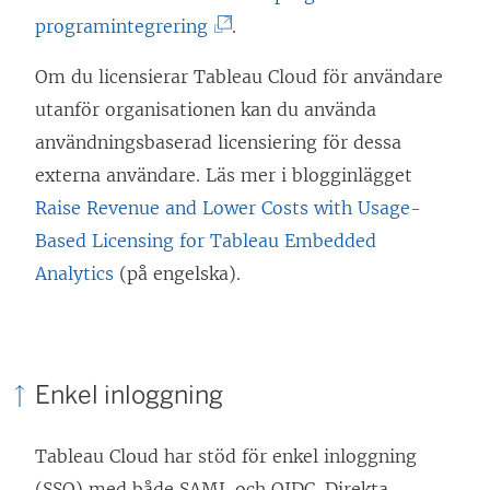
a
p
(
programintegrering
.
e
s
p
L
r
i
n
Om du licensierar Tableau Cloud för användare
ä
)
e
a
utanför organisationen kan du använda
n
t
s
användningsbaserad licensiering för dessa
k
t
i
externa användare. Läs mer i blogginlägget
e
n
e
Raise Revenue and Lower Costs with Usage-
n
y
t
Based Licensing for Tableau Embedded
ö
t
t
Analytics
(på engelska).
p
t
n
p
f
y
n
ö
t
a
Enkel inloggning
n
t
s
s
f
i
Tableau Cloud har stöd för enkel inloggning
t
ö
e
(SSO) med både SAML och OIDC. Direkta