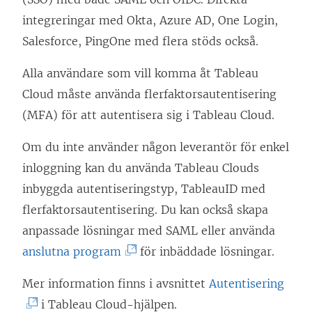
e
n
t
integreringar med Okta, Azure AD, One Login,
r
s
t
Salesforce, PingOne med flera stöds också.
)
t
n
e
Alla användare som vill komma åt Tableau
y
r
Cloud måste använda flerfaktorsautentisering
t
)
(MFA) för att autentisera sig i Tableau Cloud.
t
f
Om du inte använder någon leverantör för enkel
ö
inloggning kan du använda Tableau Clouds
n
inbyggda autentiseringstyp, TableauID med
s
flerfaktorsautentisering. Du kan också skapa
t
anpassade lösningar med SAML eller använda
e
(
anslutna program
för inbäddade lösningar.
r
L
(
Mer information finns i avsnittet
Autentisering
)
ä
L
i Tableau Cloud-hjälpen.