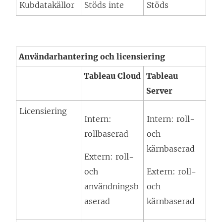
Kubdatakällor
Stöds inte
Stöds
ö
t
y
n
f
t
s
ö
t
Användarhantering och licensiering
t
n
f
e
s
ö
Tableau Cloud
Tableau
r
t
n
Server
)
e
s
Licensiering
r
t
Intern:
Intern: roll-
)
e
rollbaserad
och
r
kärnbaserad
Extern: roll-
)
och
Extern: roll-
användningsb
och
aserad
kärnbaserad