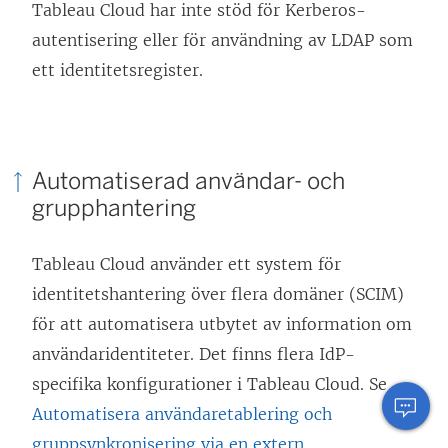
y
p
Tableau Cloud har inte stöd för Kerberos-
n
n
t
p
autentisering eller för användning av LDAP som
y
k
t
n
ett identitetsregister.
t
e
f
a
t
n
ö
s
f
ö
n
i
ö
p
Automatiserad användar- och
s
e
n
p
grupphantering
t
t
s
n
e
t
t
a
Tableau Cloud använder ett system för
r
n
e
s
identitetshantering över flera domäner (SCIM)
)
y
r
i
för att automatisera utbytet av information om
t
)
e
användaridentiteter. Det finns flera IdP-
t
t
specifika konfigurationer i Tableau Cloud. Se
f
t
Automatisera användaretablering och
ö
n
gruppsynkronisering via en extern