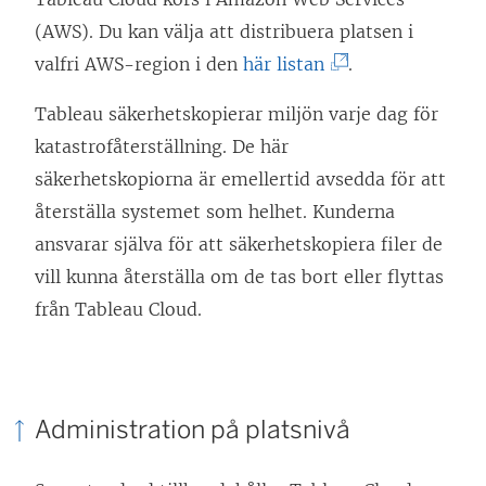
ä
(AWS). Du kan välja att distribuera platsen i
n
(
valfri AWS-region i den
här listan
.
k
L
e
Tableau säkerhetskopierar miljön varje dag för
ä
n
katastrofåterställning. De här
n
ö
säkerhetskopiorna är emellertid avsedda för att
k
p
återställa systemet som helhet. Kunderna
e
p
ansvarar själva för att säkerhetskopiera filer de
n
n
vill kunna återställa om de tas bort eller flyttas
ö
a
från Tableau Cloud.
p
s
p
i
n
e
a
Administration på platsnivå
t
s
t