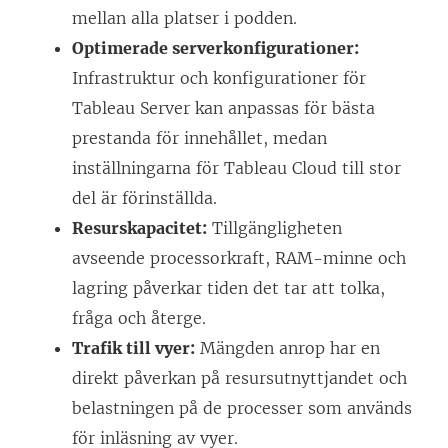
t
e
y
mellan alla platser i podden.
e
t
t
Optimerade serverkonfigurationer:
r
t
t
Infrastruktur och konfigurationer för
)
n
f
Tableau Server kan anpassas för bästa
y
ö
prestanda för innehållet, medan
t
n
inställningarna för Tableau Cloud till stor
t
s
del är förinställda.
f
t
Resurskapacitet:
Tillgängligheten
ö
e
avseende processorkraft, RAM-minne och
n
r
lagring påverkar tiden det tar att tolka,
s
)
fråga och återge.
t
Trafik till vyer:
Mängden anrop har en
e
direkt påverkan på resursutnyttjandet och
r
belastningen på de processer som används
)
för inläsning av vyer.