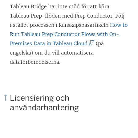
s
Tableau Bridge har inte stöd för att köra
t
Tableau Prep-flöden med Prep Conductor. Följ
e
i stället processen i kunskapsbasartikeln
How to
r
Run Tableau Prep Conductor Flows with On-
)
(
Premises Data in Tableau Cloud
(på
L
engelska) om du vill automatisera
ä
dataförberedelserna.
n
k
e
Licensiering och
n
användarhantering
ö
p
p
n