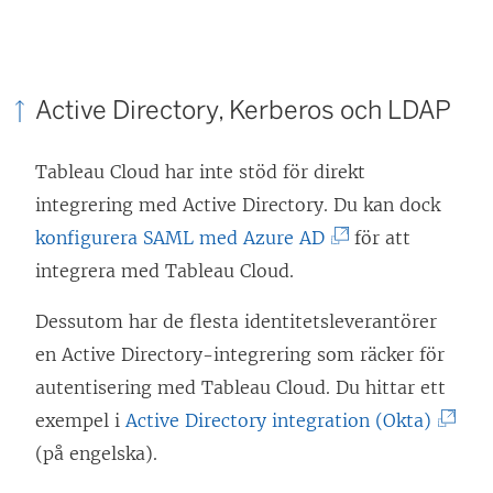
n
ä
k
n
e
k
n
Active Directory, Kerberos och LDAP
e
ö
n
p
Tableau Cloud har inte stöd för direkt
ö
p
integrering med Active Directory. Du kan dock
p
n
(
konfigurera SAML med Azure AD
för att
p
a
L
integrera med Tableau Cloud.
n
s
ä
a
Dessutom har de flesta identitetsleverantörer
i
n
s
en Active Directory-integrering som räcker för
e
k
i
autentisering med Tableau Cloud. Du hittar ett
t
e
e
(
exempel i
Active Directory integration (Okta)
t
n
t
L
(på engelska).
n
ö
t
ä