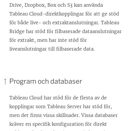
e
n
Drive, Dropbox, Box och S3 kan använda
p
p
r
y
Tableau Cloud-direktkopplingar för att ge stöd
p
n
)
t
för både live- och extraktanslutningar. Tableau
n
a
t
Bridge har stöd för filbaserade dataanslutningar
a
s
f
för extrakt, men har inte stöd för
s
i
ö
liveanslutningar till filbaserade data.
i
e
n
e
t
s
t
t
t
t
n
Program och databaser
e
n
y
r
y
t
Tableau Cloud har stöd för de flesta av de
)
t
t
kopplingar som Tableau Server har stöd för,
t
f
men det finns vissa skillnader. Vissa databaser
f
ö
kräver en specifik konfiguration för direkt