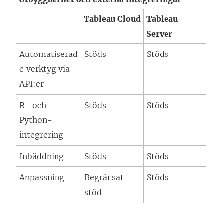
k
Tableau Cloud
Tableau
e
Server
n
ö
Automatiserad
Stöds
Stöds
p
e verktyg via
p
API:er
n
R- och
Stöds
Stöds
a
Python-
s
integrering
i
e
Inbäddning
Stöds
Stöds
t
Anpassning
Begränsat
Stöds
t
stöd
n
y