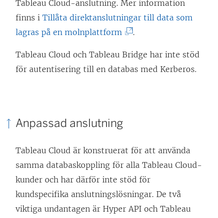
ö
n
Tableau Cloud-anslutning. Mer information
n
s
finns i
Tillåta direktanslutningar till data som
s
t
(
lagras på en molnplattform
.
t
e
L
Tableau Cloud och Tableau Bridge har inte stöd
e
r
ä
för autentisering till en databas med Kerberos.
r
)
n
)
k
e
n
Anpassad anslutning
ö
p
Tableau Cloud är konstruerat för att använda
p
samma databaskoppling för alla Tableau Cloud-
n
kunder och har därför inte stöd för
a
kundspecifika anslutningslösningar. De två
s
viktiga undantagen är Hyper API och Tableau