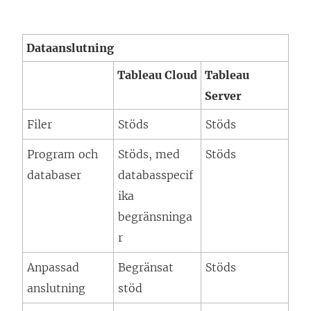
r
ö
e
n
)
p
n
k
Dataanslutning
p
ö
e
Tableau Cloud
Tableau
n
p
n
Server
a
p
ö
s
n
p
Filer
Stöds
Stöds
i
a
p
Program och
Stöds, med
Stöds
e
s
n
databaser
databasspecif
t
i
a
ika
t
e
s
begränsninga
n
t
i
r
y
t
e
t
n
t
Anpassad
Begränsat
Stöds
t
y
t
anslutning
stöd
f
t
n