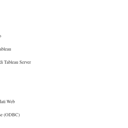
o
Tableau
 di Tableau Server
dati Web
ase (ODBC)