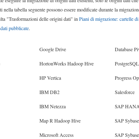
e eseguire la migrazione di origini dati esistenti, solo le origini dati che 
ti nella tabella seguente possono essere modificate durante la migrazio
lta "Trasformazioni delle origini dati" in
Piani di migrazione: cartelle di
 dati pubblicate
.
Google Drive
Database Pi
e
HortonWorks Hadoop Hive
PostgreSQ
HP Vertica
Progress O
IBM DB2
Salesforce
IBM Netezza
SAP HAN
Map R Hadoop Hive
SAP Sybas
Microsoft Access
SAP Sybase