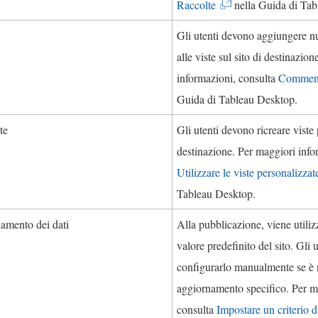
(
Raccolte
nella Guida di
Tab
I
Gli utenti devono aggiungere 
l
alle viste sul sito di destinazio
c
informazioni, consulta
Commenti
o
Guida di
Tableau Desktop
.
l
te
Gli utenti devono ricreare viste 
l
destinazione. Per maggiori info
e
Utilizzare le viste personalizzat
g
Tableau Desktop
.
a
m
namento dei dati
Alla pubblicazione, viene utili
e
valore predefinito del sito. Gli
n
configurarlo manualmente se è n
t
aggiornamento specifico. Per m
o
consulta
Impostare un criterio 