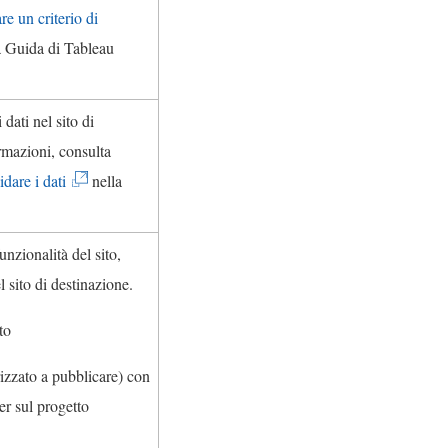
e
I
re un criterio di
n
g
l
a Guida di
Tableau
t
a
c
o
m
o
v
 dati nel sito di
e
l
i
rmazioni, consulta
n
l
e
(
idare i dati
nella
t
e
n
I
o
g
e
l
v
unzionalità del sito,
a
a
c
i
el sito di destinazione.
m
p
o
e
e
e
to
l
n
n
r
l
e
izzato a pubblicare) con
t
t
e
a
er sul progetto
o
o
g
p
v
i