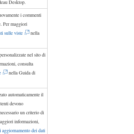
leau Desktop
.
nuovamente i commenti
ne. Per maggiori
(
 sulle viste
nella
I
l
personalizzate nel sito di
c
rmazioni, consulta
o
(
e
nella Guida di
l
I
l
l
zzato automaticamente il
e
c
 utenti devono
g
o
ecessario un criterio di
a
l
aggiori informazioni,
m
l
(
di aggiornamento dei dati
e