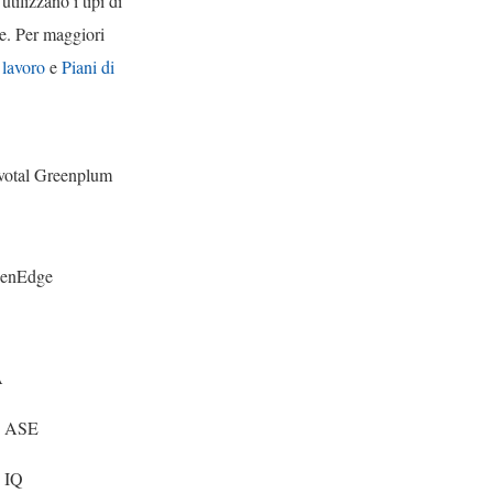
utilizzano i tipi di
ne. Per maggiori
 lavoro
e
Piani di
votal Greenplum
L
penEdge
A
e ASE
 IQ