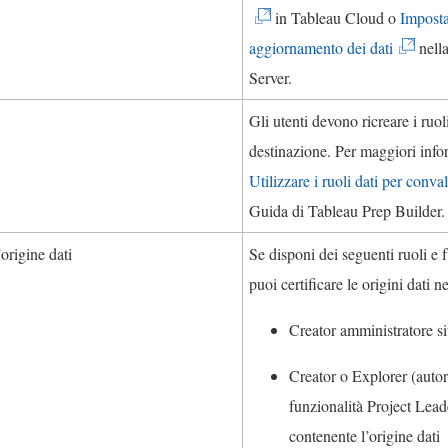
v
in
Tableau Cloud
o
Imposta
i
(
aggiornamento dei dati
nell
e
I
Server
.
n
l
Gli utenti devono ricreare i ruoli
e
c
destinazione. Per maggiori info
a
o
Utilizzare i ruoli dati per conval
p
l
Guida di
Tableau Prep Builder
.
e
l
r
’origine dati
Se disponi dei seguenti ruoli e f
e
t
puoi certificare le origini dati n
g
o
a
Creator amministratore si
i
m
n
Creator o Explorer (autor
e
u
funzionalità Project Lead
n
n
contenente l’origine dati
t