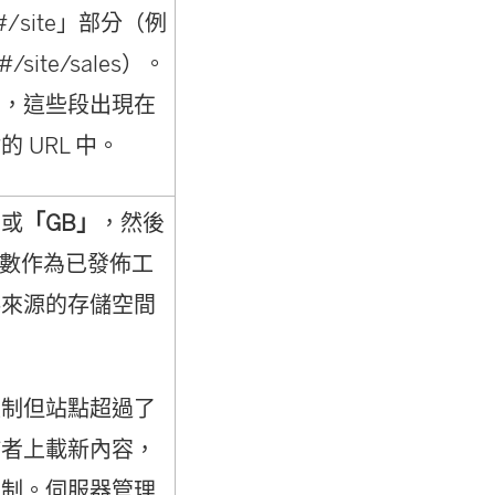
#/site」部分（例
/#/site/sales）。
中，這些段出現在
 URL 中。
」
或
「GB」
，然後
 數作為已發佈工
料來源的存儲空間
限制但站點超過了
佈者上載新內容，
限制。伺服器管理