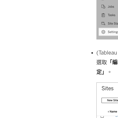
(Tabl
選取
「編
定」
。