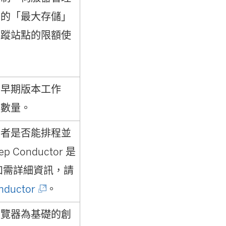
上的「最大存儲」
跟蹤站點的限額使
的早期版本工作
的數量。
用者是否能排程並
p Conductor 是
如需詳細資訊，請
(
nductor
。
連
瀏覽器為基礎的創
結