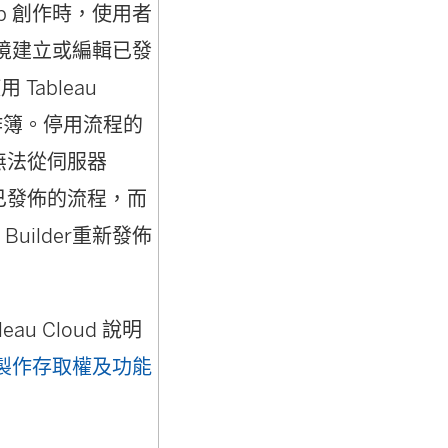
b 創作時，使用者
在
環境建立或編輯已發
新
Tableau
視
工作簿。停用流程的
窗
無法從伺服器
開
輯已發佈的流程，而
啟
 Builder
重新發佈
)
au Cloud 說明
(
 製作存取權及功能
連
結