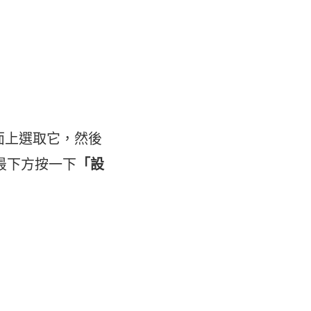
」頁面上選取它，然後
最下方按一下
「設