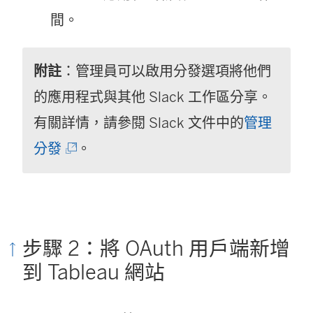
間。
附註
：管理員可以啟用分發選項將他們
的應用程式與其他 Slack 工作區分享。
有關詳情，請參閱 Slack 文件中的
管理
(
分發
。
連
結
在
步驟 2：將 OAuth 用戶端新增
新
到 Tableau 網站
視
窗