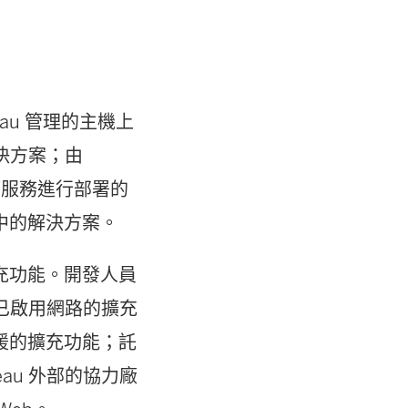
視
窗
開
eau 管理的主機上
啟
解決方案；由
)
和託管服務進行部署的
中的解決方案。
充功能。開發人員
，已啟用網路的擴充
援的擴充功能；託
au 外部的協力廠