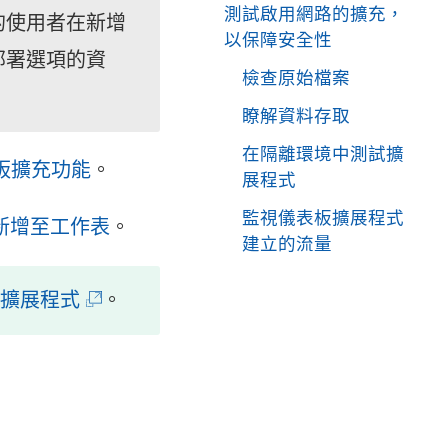
測試啟用網路的擴充，
的使用者在新增
以保障安全性
部署選項的資
檢查原始檔案
瞭解資料存取
在隔離環境中測試擴
板擴充功能
。
展程式
監視儀表板擴展程式
新增至工作表
。
建立的流量
(
表板擴展程式
。
連
結
在
新