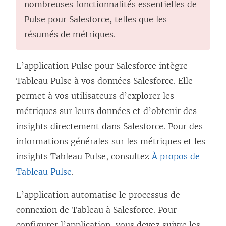
i
nombreuses fonctionnalités essentielles de
e
Pulse pour Salesforce, telles que les
n
résumés de métriques.
s
’
L’application Pulse pour Salesforce intègre
o
Tableau Pulse à vos données Salesforce. Elle
u
permet à vos utilisateurs d’explorer les
v
métriques sur leurs données et d’obtenir des
r
insights directement dans Salesforce. Pour des
e
informations générales sur les métriques et les
d
insights Tableau Pulse, consultez
À propos de
a
Tableau Pulse
.
n
L’application automatise le processus de
s
connexion de Tableau à Salesforce. Pour
u
configurer l’application, vous devez suivre les