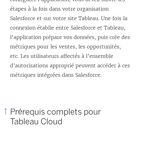
n
étapes à la fois dans votre organisation
e
Salesforce et sur votre site Tableau. Une fois la
n
connexion établie entre Salesforce et Tableau,
o
l’application prépare vos données, puis crée des
u
métriques pour les ventes, les opportunités,
v
etc. Les utilisateurs affectés à l’ensemble
e
d’autorisations approprié peuvent accéder à ces
l
métriques intégrées dans Salesforce.
l
e
f
e
Prérequis complets pour
n
Tableau Cloud
ê
t