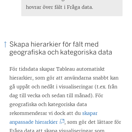
n
t
i
)
hovrar över fält i Fråga data.
y
t
e
t
n
t
t
y
t
f
t
n
Skapa hierarkier för fält med
ö
t
y
geografiska och kategoriska data
n
f
t
s
ö
t
För tidsdata skapar Tableau automatiskt
t
n
f
hierarkier, som gör att användarna snabbt kan
e
s
ö
gå uppåt och nedåt i visualiseringar (t.ex. från
r
t
n
dag till vecka och sedan till månad). För
)
e
s
geografiska och kategoriska data
r
t
rekommenderar vi dock att du
skapar
)
e
(
anpassade hierarkier
, som gör det lättare för
r
L
Fråga data att skapa visualiseringar som