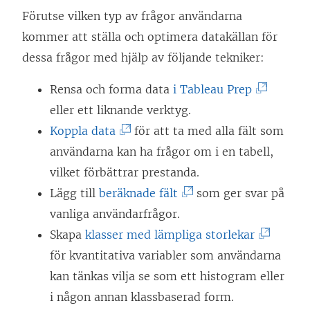
Förutse vilken typ av frågor användarna
kommer att ställa och optimera datakällan för
dessa frågor med hjälp av följande tekniker:
(
Rensa och forma data
i Tableau Prep
L
eller ett liknande verktyg.
(
ä
Koppla data
för att ta med alla fält som
L
n
användarna kan ha frågor om i en tabell,
ä
k
vilket förbättrar prestanda.
n
(
e
Lägg till
beräknade fält
som ger svar på
k
L
n
vanliga användarfrågor.
e
ä
ö
(
Skapa
klasser med lämpliga storlekar
n
n
p
L
för kvantitativa variabler som användarna
ö
k
p
ä
kan tänkas vilja se som ett histogram eller
p
e
n
n
i någon annan klassbaserad form.