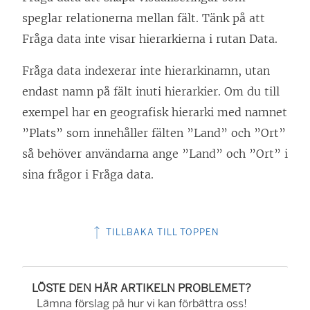
)
ä
speglar relationerna mellan fält. Tänk på att
n
Fråga data inte visar hierarkierna i rutan Data.
k
Fråga data indexerar inte hierarkinamn, utan
e
endast namn på fält inuti hierarkier. Om du till
n
exempel har en geografisk hierarki med namnet
ö
”Plats” som innehåller fälten ”Land” och ”Ort”
p
så behöver användarna ange ”Land” och ”Ort” i
p
sina frågor i Fråga data.
n
a
s
TILLBAKA TILL TOPPEN
i
e
t
LÖSTE DEN HÄR ARTIKELN PROBLEMET?
Lämna förslag på hur vi kan förbättra oss!
t