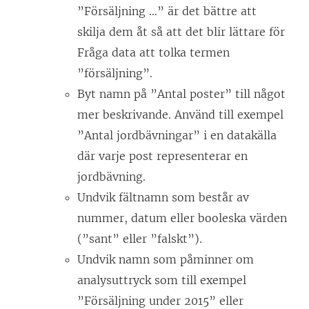
s
f
e
t
”Försäljning …” är det bättre att
t
ö
r
t
skilja dem åt så att det blir lättare för
e
n
)
f
Fråga data att tolka termen
r
s
ö
”försäljning”.
)
t
n
Byt namn på ”Antal poster” till något
e
s
mer beskrivande. Använd till exempel
r
t
”Antal jordbävningar” i en datakälla
)
e
där varje post representerar en
r
jordbävning.
)
Undvik fältnamn som består av
nummer, datum eller booleska värden
(”sant” eller ”falskt”).
Undvik namn som påminner om
analysuttryck som till exempel
”Försäljning under 2015” eller