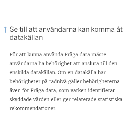
L
ä
n
Se till att användarna kan komma åt
k
datakällan
e
n
För att kunna använda Fråga data måste
ö
användarna ha behörighet att ansluta till den
p
enskilda datakällan. Om en datakälla har
p
behörigheter på radnivå gäller behörigheterna
n
även för Fråga data, som varken identifierar
a
skyddade värden eller ger relaterade statistiska
s
rekommendationer.
i
e
t