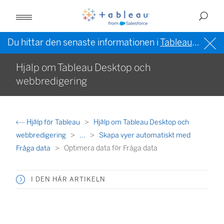
Du hittar den senaste informationen i
Tableau-hjälpen på engelska (USA)
Hjälp om Tableau Desktop och
webbredigering
Hjälp för Tableau
Hjälp om Tableau Desktop och
webbredigering
...
Skapa vyer automatiskt med
Fråga data
Optimera data för Fråga data
I DEN HÄR ARTIKELN