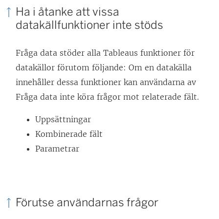
t
Ha i åtanke att vissa
datakällfunktioner inte stöds
n
y
Fråga data stöder alla Tableaus funktioner för
t
datakällor förutom följande: Om en datakälla
t
innehåller dessa funktioner kan användarna av
f
Fråga data inte köra frågor mot relaterade fält.
ö
n
Uppsättningar
s
Kombinerade fält
t
Parametrar
e
r
)
Förutse användarnas frågor