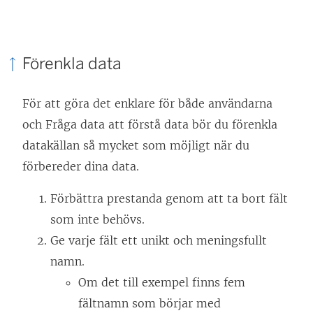
p
n
a
k
n
ö
s
e
a
p
i
n
Förenkla data
s
p
e
ö
i
n
t
p
För att göra det enklare för både användarna
e
a
t
p
och Fråga data att förstå data bör du förenkla
t
s
n
n
datakällan så mycket som möjligt när du
t
i
y
a
förbereder dina data.
n
e
t
s
y
t
t
i
Förbättra prestanda genom att ta bort fält
t
t
f
e
som inte behövs.
t
n
ö
t
Ge varje fält ett unikt och meningsfullt
f
y
n
t
namn.
ö
t
s
n
Om det till exempel finns fem
n
t
t
y
fältnamn som börjar med