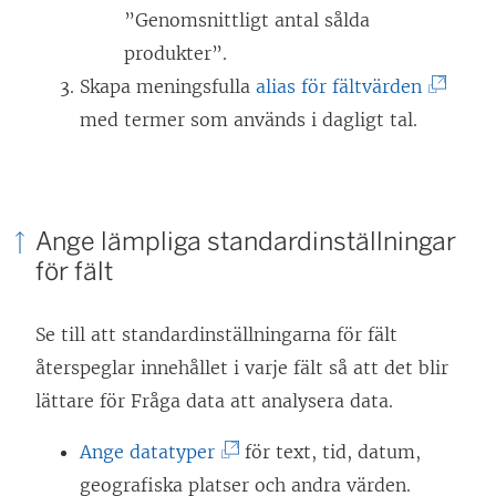
”Genomsnittligt antal sålda
produkter”.
(
Skapa meningsfulla
alias för fältvärden
L
med termer som används i dagligt tal.
ä
n
k
Ange lämpliga standardinställningar
e
för fält
n
ö
Se till att standardinställningarna för fält
p
återspeglar innehållet i varje fält så att det blir
p
lättare för Fråga data att analysera data.
n
(
a
Ange datatyper
för text, tid, datum,
L
s
geografiska platser och andra värden.