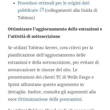
Procedure ottimali per le origini dati
c
(
pubblicate
(collegamenti alla Guida di
o
I
Tableau)
l
l
l
Ottimizzare l’aggiornamento delle estrazioni e
c
e
l’attività di sottoscrizione
o
g
l
Se utilizzi Tableau Server, crea criteri per la
a
l
pianificazione dell’aggiornamento delle
m
e
estrazioni e della sottoscrizione, per evitare di
e
g
sovraccaricare le risorse del sito. Le
n
a
presentazioni dei clienti TC di Wells Fargo e
t
m
Sprint affrontano questo argomento in
o
e
dettaglio. Inoltre, consulta gli argomenti alla
v
n
voce
Ottimizzazione delle prestazioni
.
i
t
e