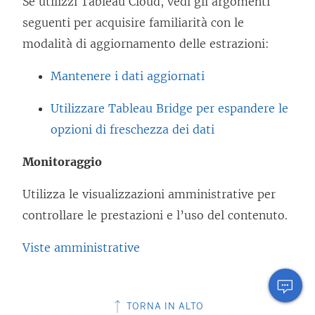
Se utilizzi Tableau Cloud, vedi gli argomenti
o
n
seguenti per acquisire familiarità con le
v
e
modalità di aggiornamento delle estrazioni:
i
a
e
Mantenere i dati aggiornati
p
n
e
Utilizzare Tableau Bridge per espandere le
e
r
opzioni di freschezza dei dati
a
t
p
Monitoraggio
o
e
i
Utilizza le visualizzazioni amministrative per
r
n
controllare le prestazioni e l’uso del contenuto.
t
u
o
Viste amministrative
n
i
a
n
n
u
TORNA IN ALTO
u