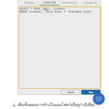
เพิ่มขั้นตอนการล้างในแผงโฟลว์เพื่อดูว่ามีเพียง