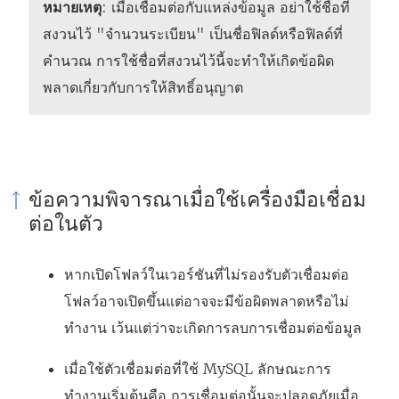
ก์
หมายเหตุ
: เมื่อเชื่อมต่อกับแหล่งข้อมูล อย่าใช้ชื่อที่
จ
สงวนไว้ "จำนวนระเบียน" เป็นชื่อฟิลด์หรือฟิลด์ที่
ะ
คำนวณ การใช้ชื่อที่สงวนไว้นี้จะทำให้เกิดข้อผิด
เ
พลาดเกี่ยวกับการให้สิทธิ์อนุญาต
ปิ
ด
ใ
น
ข้อความพิจารณาเมื่อใช้เครื่องมือเชื่อม
ห
ต่อในตัว
น้
า
หากเปิดโฟลว์ในเวอร์ชันที่ไม่รองรับตัวเชื่อมต่อ
ต่
โฟลว์อาจเปิดขึ้นแต่อาจจะมีข้อผิดพลาดหรือไม่
า
ทำงาน เว้นแต่ว่าจะเกิดการลบการเชื่อมต่อข้อมูล
ง
เมื่อใช้ตัวเชื่อมต่อที่ใช้ MySQL ลักษณะการ
ใ
ทำงานเริ่มต้นคือ การเชื่อมต่อนั้นจะปลอดภัยเมื่อ