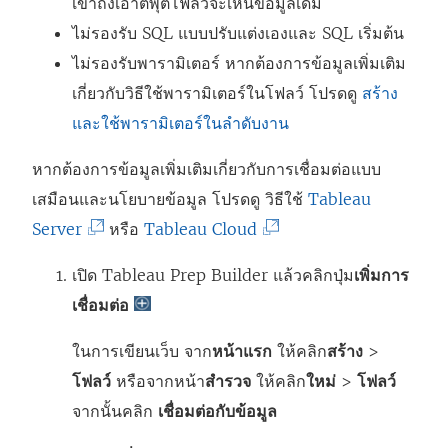
เข้าถึงเอาต์พุตโฟลว์จะเห็นข้อมูลเดิม
ไม่รองรับ SQL แบบปรับแต่งเองและ SQL เริ่มต้น
ไม่รองรับพารามิเตอร์ หากต้องการข้อมูลเพิ่มเติม
เกี่ยวกับวิธีใช้พารามิเตอร์ในโฟลว์ โปรดดู
สร้าง
และใช้พารามิเตอร์ในลำดับงาน
หากต้องการข้อมูลเพิ่มเติมเกี่ยวกับการเชื่อมต่อแบบ
เสมือนและนโยบายข้อมูล โปรดดู วิธีใช้
Tableau
(
(
Server
หรือ
Tableau Cloud
ลิ
ลิ
เปิด
Tableau Prep Builder
แล้วคลิกปุ่ม
เพิ่มการ
ง
ง
เชื่อมต่อ
ก์
ก์
จ
จ
ในการเขียนเว็บ จาก
หน้าแรก
ให้คลิก
สร้าง
>
ะ
ะ
โฟลว์
หรือจากหน้า
สำรวจ
ให้คลิก
ใหม่
>
โฟลว์
เ
เ
จากนั้นคลิก
เชื่อมต่อกับข้อมูล
ปิ
ปิ