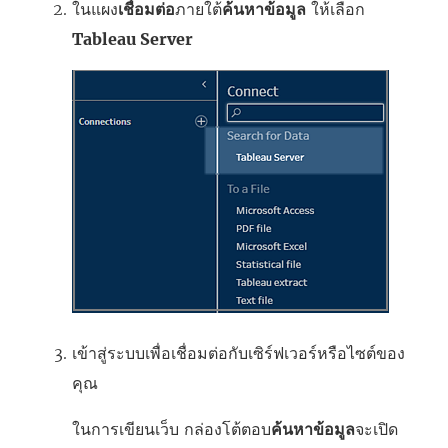
ในแผง
เชื่อมต่อ
ภายใต้
ค้นหาข้อมูล
ให้เลือก
ด
ด
Tableau Server
ใ
ใ
น
น
ห
ห
น้
น้
า
า
ต่
ต่
า
า
ง
ง
ใ
ใ
ห
ห
ม่
ม่
เข้าสู่ระบบเพื่อเชื่อมต่อกับเซิร์ฟเวอร์หรือไซต์ของ
)
)
คุณ
ในการเขียนเว็บ กล่องโต้ตอบ
ค้นหาข้อมูล
จะเปิด