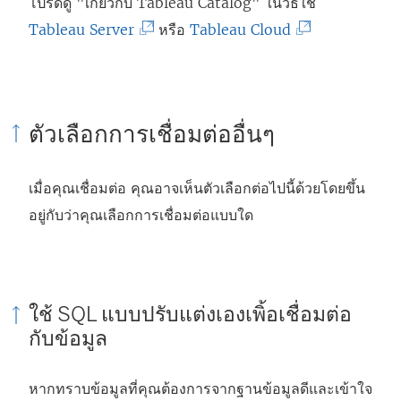
โปรดดู "เกี่ยวกับ Tableau Catalog" ในวิธีใช้
เ
(
(
Tableau Server
หรือ
Tableau Cloud
ปิ
ลิ
ลิ
ด
ง
ง
ใ
ก์
ก์
น
ตัวเลือกการเชื่อมต่ออื่นๆ
จ
จ
ห
ะ
ะ
น้
เมื่อคุณเชื่อมต่อ คุณอาจเห็นตัวเลือกต่อไปนี้ด้วยโดยขึ้น
เ
เ
า
อยู่กับว่าคุณเลือกการเชื่อมต่อแบบใด
ปิ
ปิ
ต่
ด
ด
า
ใ
ใ
ง
น
น
ใ
ใช้ SQL แบบปรับแต่งเองเพิ้อเชื่อมต่อ
ห
ห
กับข้อมูล
ห
น้
น้
ม่
า
า
หากทราบข้อมูลที่คุณต้องการจากฐานข้อมูลดีและเข้าใจ
)