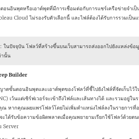
ลิ
ั้นตอนอินพุตหรือเอาต์พุตที่มีการเชื่อมต่อกับการแชร์เครือข่ายจำเป็
ง
bleau Cloud
ไม่รองรับตัวเลือกนี้ และไฟล์ต้องได้รับการรวมเป็น
ก์
จ
ะ
ุ
: ในปัจจุบัน โฟลว์ที่สร้างขึ้นบนเว็บสามารถส่งออกไปยังแหล่งข้อม
เ
่านั้น
ปิ
ด
rep Builder
ใ
น
าตขั้นตอนอินพุตและเอาต์พุตของโฟลว์ที่ชี้ไปยังไฟล์ที่จัดเก็บไว้ใน
ห
NC) เว้นแต่เซิร์ฟเวอร์จะเข้าถึงไฟล์และเส้นทางได้ และรวมอยู่ใ
น้
ุณ หากคุณเผยแพร่โฟลว์โดยไม่เพิ่มตำแหน่งไฟล์ลงในรายการที่
า
ณจะได้รับข้อความข้อผิดพลาดเมื่อคุณพยายามเรียกใช้โฟลว์ด้วย
ต่
u Server
า