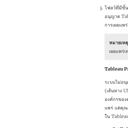
โฟลว์ที่มีข
อนุญาต
Ta
การเผยแพร่
หมายเหต
เผยแพร่เท
Tableau P
ระบบไม่อนุญ
(เส้นทาง U
องค์กรของค
แพร่ แต่คุ
ใน Tablea