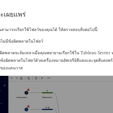
จ
จ
จะเผยแพร่
ะ
ะ
เ
เ
คุณสามารถเรียกใช้โฟลว์ของคุณได้ ให้ตรวจสอบสิ่งต่อไปนี้:
ปิ
ปิ
ด
ด
ไม่มีข้อผิดพลาดในโฟลว์
ใ
ใ
ข้อผิดพลาดจะล้มเหลวเมื่อคุณพยายามเรียกใช้ใน
น
น
Tableau Server
ห
ข้อผิดพลาดในโฟลว์ด้วยเครื่องหมายอัศเจรีย์สีแดงและจุดสีแดงพร้อ
ห
ห
วาของแคนวาส
น้
น้
า
า
ต่
ต่
า
า
ง
ง
ใ
ใ