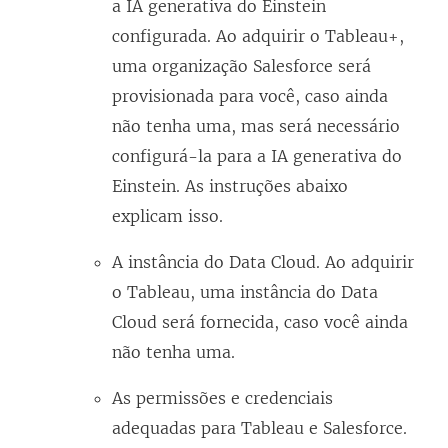
a IA generativa do Einstein
e
i
configurada. Ao adquirir o Tableau+,
l
n
uma organização Salesforce será
a
k
provisionada para você, caso ainda
)
a
não tenha uma, mas será necessário
b
configurá-la para a IA generativa do
r
Einstein. As instruções abaixo
e
explicam isso.
e
m
A instância do Data Cloud. Ao adquirir
n
o Tableau, uma instância do Data
o
Cloud será fornecida, caso você ainda
v
não tenha uma.
a
As permissões e credenciais
j
adequadas para Tableau e Salesforce.
a