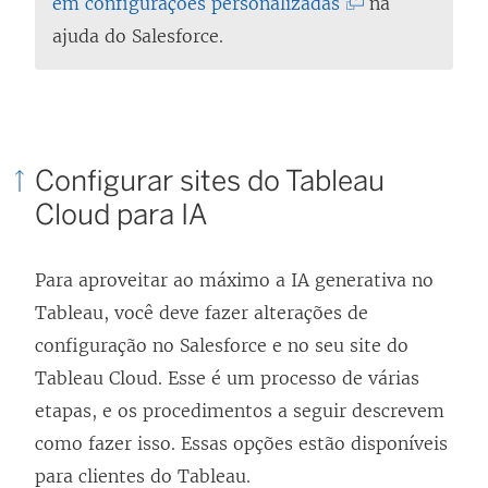
O
(
em configurações personalizadas
na
n
l
O
ajuda do Salesforce.
e
i
l
l
n
i
a
k
n
)
a
k
Configurar sites do Tableau
b
a
Cloud para IA
r
b
e
r
Para aproveitar ao máximo a IA generativa no
e
e
Tableau, você deve fazer alterações de
m
e
configuração no Salesforce e no seu site do
n
m
Tableau Cloud. Esse é um processo de várias
o
n
etapas, e os procedimentos a seguir descrevem
v
o
como fazer isso. Essas opções estão disponíveis
a
v
para clientes do Tableau.