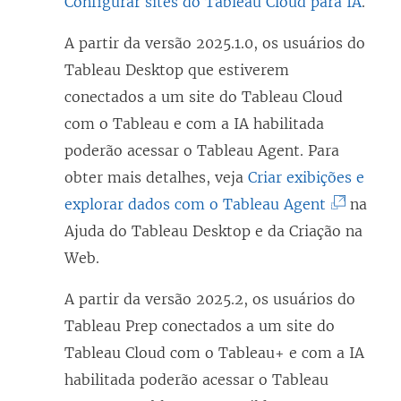
Configurar sites do Tableau Cloud para IA
.
r
e
A partir da versão 2025.1.0, os usuários do
e
Tableau Desktop que estiverem
m
conectados a um site do Tableau Cloud
n
com o Tableau e com a IA habilitada
o
poderão acessar o Tableau Agent. Para
v
obter mais detalhes, veja
Criar exibições e
a
(
explorar dados com o Tableau Agent
na
j
O
Ajuda do Tableau Desktop e da Criação na
a
l
Web.
n
i
A partir da versão 2025.2, os usuários do
e
n
Tableau Prep conectados a um site do
l
k
Tableau Cloud com o Tableau+ e com a IA
a
a
habilitada poderão acessar o Tableau
)
b