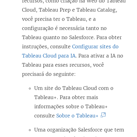
recursos, como criação na Web do Tableau
n
Cloud, Tableau Prep e Tableau Catalog,
k
você precisa ter o Tableau, e a
a
configuração é necessária tanto no
b
Tableau quanto no Salesforce. Para obter
r
instruções, consulte
Configurar sites do
e
Tableau Cloud para IA
. Para ativar a IA no
e
Tableau para esses recursos, você
m
precisará do seguinte:
n
o
Um site do Tableau Cloud com o
v
Tableau+. Para obter mais
a
informações sobre o Tableau+
j
(
consulte
Sobre o Tableau+
a
O
Uma organização Salesforce que tem
n
l