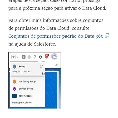
etapas desta seção. Caso contrário, prossiga
m
para a próxima seção para ativar o Data Cloud.
n
o
Para obter mais informações sobre conjuntos
v
de permissões do Data Cloud, consulte
a
(
Conjuntos de permissões padrão do Data 360
j
O
na ajuda do Salesforce.
a
l
n
i
e
n
l
k
a
a
)
b
r
e
e