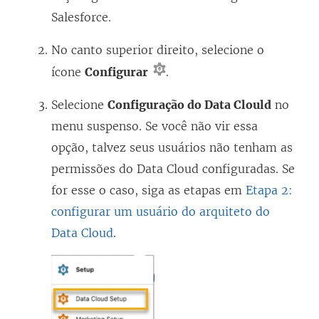
i
Salesforce.
n
k
No canto superior direito, selecione o
a
ícone
Configurar
.
b
Selecione
Configuração do Data Clould
no
r
menu suspenso. Se você não vir essa
e
opção, talvez seus usuários não tenham as
e
permissões do Data Cloud configuradas. Se
m
for esse o caso, siga as etapas em
Etapa 2:
n
configurar um usuário do arquiteto do
o
Data Cloud
.
v
a
j
a