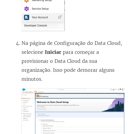
n
e
l
a
)
Na página de Configuração do Data Cloud,
selecione
Iniciar
para começar a
provisionar o Data Cloud da sua
organização. Isso pode demorar alguns
minutos.