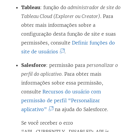
Tableau
: função do
administrador de site do
Tableau Cloud (Explorer ou Creator)
. Para
obter mais informações sobre a
configuração desta função de site e suas
permissões, consulte
Definir funções do
(
site de usuários
.
O
Salesforce
: permissão para
personalizar o
l
perfil do aplicativo.
Para obter mais
i
informações sobre essa permissão,
n
consulte
Recursos do usuário com
k
permissão de perfil “Personalizar
a
(
aplicativo”
na ajuda do Salesforce.
b
O
r
Se você receber o erro
l
e
“API_CURRENTLY_DISABLED: API is