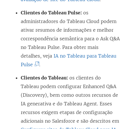
v
e
a
Clientes do Tableau Pulse:
os
a
l
n
administradores do Tableau Cloud podem
j
a
e
ativar resumos de informações e melhor
a
)
l
correspondência semântica para o Ask Q&A
n
a
no Tableau Pulse. Para obter mais
e
)
detalhes, veja
IA no Tableau para Tableau
l
(
Pulse
.
a
O
)
Clientes do Tableau:
os clientes do
l
Tableau podem configurar Enhanced Q&A
i
(Discovery), bem como outros recursos de
n
IA generativa e do Tableau Agent. Esses
k
recursos exigem etapas de configuração
a
adicionais no Salesforce e são descritos em
b