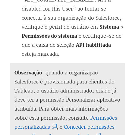
i
e
disabled for this User” ao tentar se
n
m
conectar à sua organização do Salesforce,
k
n
verifique o perfil do usuário em
Sistema
>
a
o
Permissões do sistema
e certifique-se de
b
v
que a caixa de seleção
API habilitada
r
a
esteja marcada.
e
j
e
a
Observação
: quando a organização
m
n
Salesforce é provisionada para clientes do
n
e
Tableau, o usuário administrador criado já
o
l
deve ter a permissão Personalizar aplicativo
v
a
atribuída. Para obter mais informações
a
)
sobre esta permissão, consulte
Permissões
j
(
personalizadas
, e
Conceder permissões
a