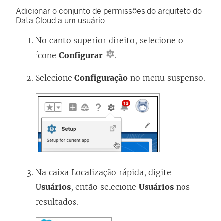
m
Adicionar o conjunto de permissões do arquiteto do
Data Cloud a um usuário
n
o
No canto superior direito, selecione o
v
ícone
Configurar
.
a
Selecione
Configuração
no menu suspenso.
j
a
n
e
l
a
)
Na caixa Localização rápida, digite
Usuários
, então selecione
Usuários
nos
resultados.