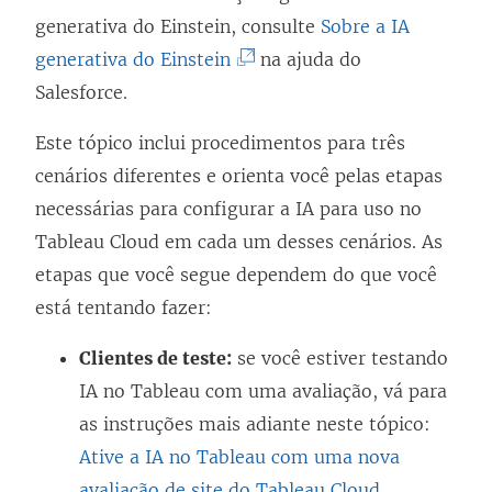
n
l
generativa do Einstein, consulte
Sobre a IA
(
k
i
generativa do Einstein
na ajuda do
O
a
n
Salesforce.
l
b
k
Este tópico inclui procedimentos para três
i
r
a
cenários diferentes e orienta você pelas etapas
n
e
b
necessárias para configurar a IA para uso no
k
e
r
Tableau Cloud em cada um desses cenários. As
a
m
e
etapas que você segue dependem do que você
b
n
e
está tentando fazer:
r
o
m
e
v
n
Clientes de teste:
se você estiver testando
e
a
o
IA no Tableau com uma avaliação, vá para
m
j
v
as instruções mais adiante neste tópico:
n
a
a
Ative a IA no Tableau com uma nova
o
n
j
avaliação de site do Tableau Cloud
.