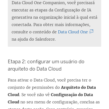
Data Cloud One Companion, você precisará
executar as etapas da Configuração de IA
generativa na organização inicial à qual está
conectada. Para obter mais informações,
(
consulte o conteúdo de
Data Cloud One
O
na ajuda do Salesforce.
l
i
n
Etapa 2: configurar um usuário do
k
arquiteto do Data Cloud
a
Para ativar o Data Cloud, você precisa ter o
b
conjunto de permissões do
Arquiteto do Data
r
Cloud
. Se você não vê
Configuração do Data
e
Cloud
no seu menu de configuração, conclua as
e