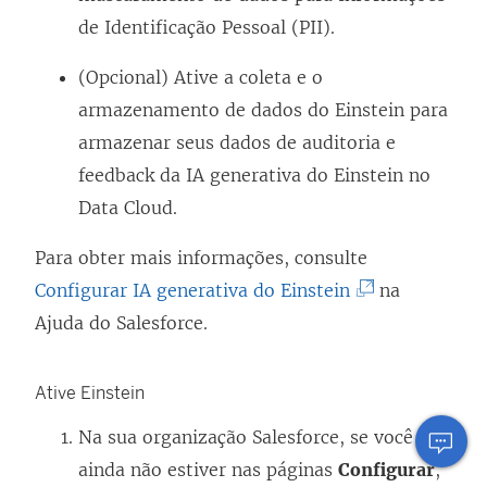
de Identificação Pessoal (PII).
(Opcional) Ative a coleta e o
armazenamento de dados do Einstein para
armazenar seus dados de auditoria e
feedback da IA generativa do Einstein no
Data Cloud.
Para obter mais informações, consulte
(
Configurar IA generativa do Einstein
na
O
Ajuda do Salesforce.
l
i
Ative Einstein
n
Na sua organização Salesforce, se você
k
ainda não estiver nas páginas
Configurar
,
a