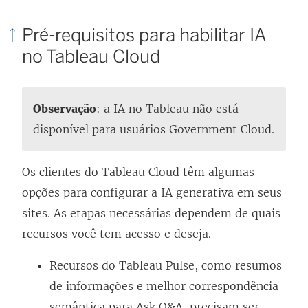
e
i
e
Pré-requisitos para habilitar IA
n
m
no Tableau Cloud
k
n
a
o
b
v
Observação
: a IA no Tableau não está
r
a
disponível para usuários Government Cloud.
e
j
e
a
Os clientes do Tableau Cloud têm algumas
m
n
opções para configurar a IA generativa em seus
n
e
sites. As etapas necessárias dependem de quais
o
l
recursos você tem acesso e deseja.
v
a
a
Recursos do Tableau Pulse, como resumos
)
j
de informações e melhor correspondência
a
semântica para Ask Q&A, precisam ser