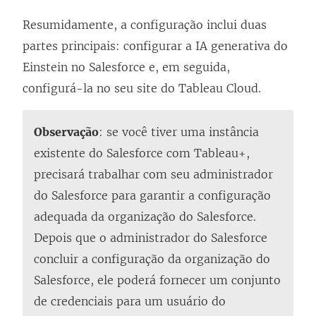
j
a
a
j
Resumidamente, a configuração inclui duas
n
a
partes principais: configurar a IA generativa do
e
n
Einstein no Salesforce e, em seguida,
l
e
configurá-la no seu site do Tableau Cloud.
a
l
)
a
Observação
: se você tiver uma instância
)
existente do Salesforce com Tableau+,
precisará trabalhar com seu administrador
do Salesforce para garantir a configuração
adequada da organização do Salesforce.
Depois que o administrador do Salesforce
concluir a configuração da organização do
Salesforce, ele poderá fornecer um conjunto
de credenciais para um usuário do