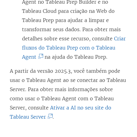
Agent no Tableau Prep Builder e no
r
Tableau Cloud para criação na Web do
e
Tableau Prep para ajudar a limpar e
e
transformar seus dados. Para obter mais
m
detalhes sobre esse recurso, consulte
Criar
n
fluxos do Tableau Prep com o Tableau
o
(
Agent
na ajuda do Tableau Prep.
v
O
a
A partir da versão 2025.3, você também pode
l
j
usar o Tableau Agent ao se conectar ao Tableau
i
a
Server. Para obter mais informações sobre
n
n
como usar o Tableau Agent com o Tableau
k
e
Server, consulte
Ativar a AI no seu site do
a
l
(
Tableau Server
.
b
a
O
r
)
l