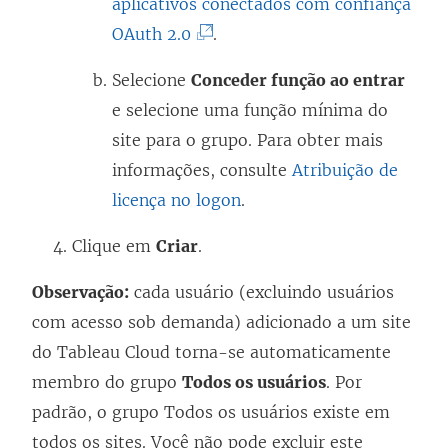
l
aplicativos conectados com confiança
(
i
OAuth 2.0
.
O
n
Selecione
Conceder função ao entrar
l
k
e selecione uma função mínima do
i
a
site para o grupo. Para obter mais
n
b
informações, consulte
Atribuição de
k
r
licença no logon
.
a
e
b
e
Clique em
Criar
.
r
m
Observação:
cada usuário (excluindo usuários
e
n
com acesso sob demanda) adicionado a um site
e
o
do Tableau Cloud torna-se automaticamente
m
v
membro do grupo
Todos os usuários
. Por
n
a
padrão, o grupo Todos os usuários existe em
o
j
todos os sites. Você não pode excluir este