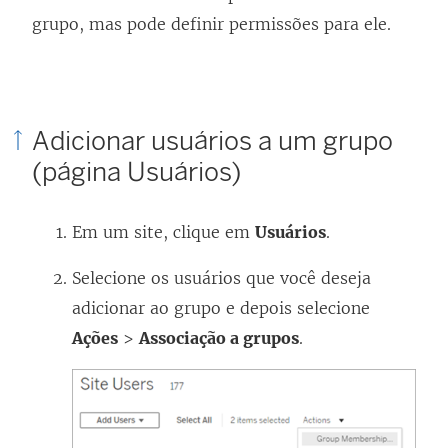
v
a
grupo, mas pode definir permissões para ele.
a
n
j
e
a
l
n
a
Adicionar usuários a um grupo
e
)
(página Usuários)
l
a
Em um site, clique em
Usuários
.
)
Selecione os usuários que você deseja
adicionar ao grupo e depois selecione
Ações
>
Associação a grupos
.