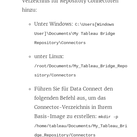
Verzeichnis für Repository Connectoren
e
n
hinzu:
n
k
s
w
Unter Windows:
C:\Users[Windows
t
i
User]\Documents\My Tableau Bridge
e
r
Repository\Connectors
r
d
unter Linux:
g
i
/root/Documents/My_Tableau_Bridge_Repo
e
n
sitory/Connectors
ö
n
f
e
Führen Sie für Data Connect den
f
u
folgenden Befehl aus, um das
n
e
Connector-Verzeichnis in Ihrem
e
m
Basis-Image zu erstellen:
mkdir -p
t
F
/home/tableau/Documents/My_Tableau_Bri
)
e
dge_Repository/Connectors