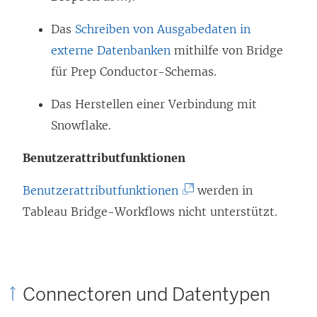
t
e
g
)
m
Das
Schreiben von Ausgabedaten in
e
F
externe Datenbanken
mithilfe von Bridge
ö
e
für Prep Conductor-Schemas.
f
n
f
Das Herstellen einer Verbindung mit
s
n
Snowflake.
t
e
e
Benutzerattributfunktionen
t
r
)
(
Benutzerattributfunktionen
werden in
g
L
Tableau Bridge-Workflows nicht unterstützt.
e
i
ö
n
f
k
f
Connectoren und Datentypen
w
n
i