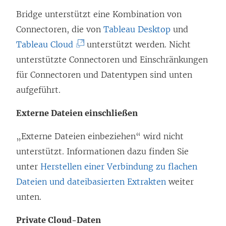
e
Bridge unterstützt eine Kombination von
r
t
Connectoren, die von
Tableau Desktop
und
d
)
(
Tableau Cloud
unterstützt werden. Nicht
i
L
unterstützte Connectoren und Einschränkungen
n
i
für Connectoren und Datentypen sind unten
n
n
aufgeführt.
e
k
u
Externe Dateien einschließen
w
e
i
„Externe Dateien einbeziehen“ wird nicht
m
r
unterstützt. Informationen dazu finden Sie
F
d
unter
Herstellen einer Verbindung zu flachen
e
i
Dateien und dateibasierten Extrakten
n
weiter
n
unten.
s
n
t
Private Cloud-Daten
e