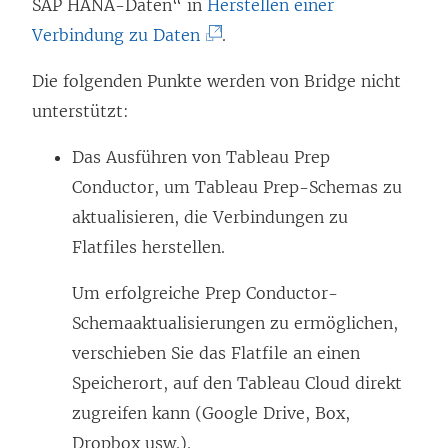
m
SAP HANA-Daten“ in
Herstellen einer
d
F
(
Verbindung zu Daten
.
i
e
L
n
Die folgenden Punkte werden von Bridge nicht
n
i
n
unterstützt:
s
n
e
t
k
Das Ausführen von Tableau Prep
u
e
w
Conductor, um Tableau Prep-Schemas zu
e
r
i
aktualisieren, die Verbindungen zu
m
g
r
Flatfiles herstellen.
F
e
d
e
Um erfolgreiche Prep Conductor-
ö
i
n
Schemaaktualisierungen zu ermöglichen,
f
n
s
verschieben Sie das Flatfile an einen
f
n
t
Speicherort, auf den Tableau Cloud direkt
n
e
e
zugreifen kann (Google Drive, Box,
e
u
r
Dropbox usw.).