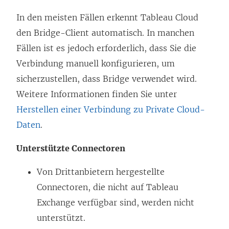
e
u
r
In den meisten Fällen erkennt Tableau Cloud
e
g
den Bridge-Client automatisch. In manchen
m
e
Fällen ist es jedoch erforderlich, dass Sie die
F
ö
Verbindung manuell konfigurieren, um
e
f
sicherzustellen, dass Bridge verwendet wird.
n
f
Weitere Informationen finden Sie unter
s
n
Herstellen einer Verbindung zu Private Cloud-
t
e
Daten
.
e
t
Unterstützte Connectoren
r
)
g
Von Drittanbietern hergestellte
e
Connectoren, die nicht auf Tableau
ö
Exchange verfügbar sind, werden nicht
f
unterstützt.