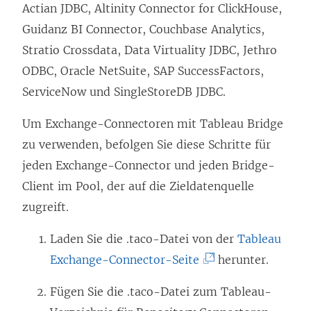
i
Actian JDBC, Altinity Connector for ClickHouse,
n
Guidanz BI Connector, Couchbase Analytics,
k
Stratio Crossdata, Data Virtuality JDBC, Jethro
w
ODBC, Oracle NetSuite, SAP SuccessFactors,
i
ServiceNow und SingleStoreDB JDBC.
r
Um Exchange-Connectoren mit Tableau Bridge
d
zu verwenden, befolgen Sie diese Schritte für
i
jeden Exchange-Connector und jeden Bridge-
n
Client im Pool, der auf die Zieldatenquelle
n
zugreift.
e
u
Laden Sie die .taco-Datei von der
Tableau
e
(
Exchange-Connector-Seite
herunter.
m
L
Fügen Sie die .taco-Datei zum Tableau-
F
i