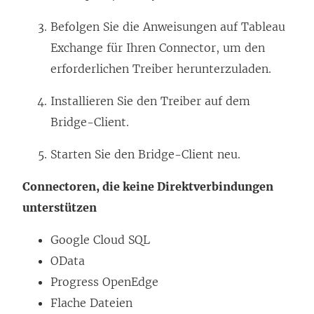
n
Befolgen Sie die Anweisungen auf Tableau
s
Exchange für Ihren Connector, um den
t
erforderlichen Treiber herunterzuladen.
e
r
Installieren Sie den Treiber auf dem
g
Bridge-Client.
e
Starten Sie den Bridge-Client neu.
ö
f
Connectoren, die keine Direktverbindungen
f
unterstützen
n
Google Cloud SQL
e
OData
t
Progress OpenEdge
)
Flache Dateien