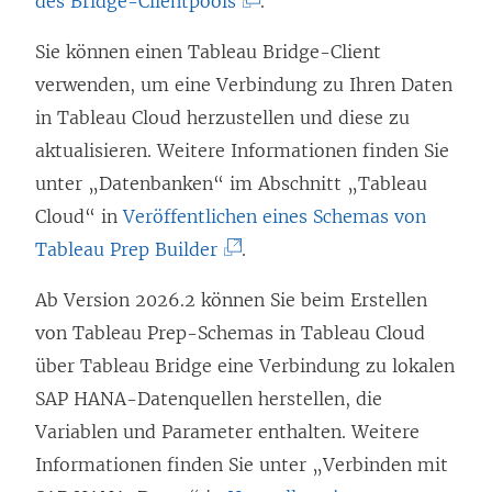
des Bridge-Clientpools
.
L
Sie können einen Tableau Bridge-Client
i
verwenden, um eine Verbindung zu Ihren Daten
n
in Tableau Cloud herzustellen und diese zu
k
aktualisieren. Weitere Informationen finden Sie
w
unter „Datenbanken“ im Abschnitt „Tableau
i
Cloud“ in
Veröffentlichen eines Schemas von
r
(
Tableau Prep Builder
.
d
L
i
Ab Version 2026.2 können Sie beim Erstellen
i
n
von Tableau Prep-Schemas in Tableau Cloud
n
n
über Tableau Bridge eine Verbindung zu lokalen
k
e
SAP HANA-Datenquellen herstellen, die
w
u
Variablen und Parameter enthalten. Weitere
i
e
Informationen finden Sie unter „Verbinden mit
r