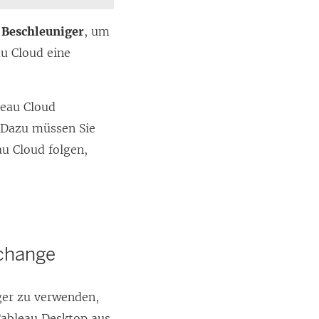
f
Beschleuniger
, um
au Cloud
eine
leau Cloud
 Dazu müssen Sie
au Cloud
folgen,
xchange
ger zu verwenden,
Tableau Desktop aus