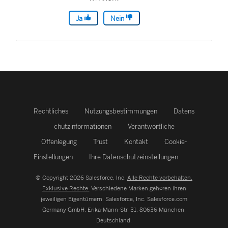
Ja
Nein
Rechtliches
Nutzungsbestimmungen
Datens
chutzinformationen
Verantwortliche
Offenlegung
Trust
Kontakt
Cookie-
Einstellungen
Ihre Datenschutzeinstellungen
© Copyright 2026 Salesforce, Inc.
Alle Rechte vorbehalten.
Exklusive Rechte.
Verschiedene Marken gehören ihren
jeweiligen Eigentümern. Salesforce, Inc.
Salesforce.com
Germany GmbH, Erika-Mann-Str. 31, 80636 München,
Deutschland.