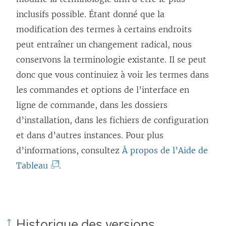
n
inclusifs possible. Étant donné que la
s
modification des termes à certains endroits
’
peut entraîner un changement radical, nous
o
conservons la terminologie existante. Il se peut
u
donc que vous continuiez à voir les termes dans
v
les commandes et options de l’interface en
r
ligne de commande, dans les dossiers
e
d’installation, dans les fichiers de configuration
d
et dans d’autres instances. Pour plus
a
d’informations, consultez
À propos de l’Aide de
n
(
Tableau
.
s
L
u
e
n
l
e
Historique des versions
i