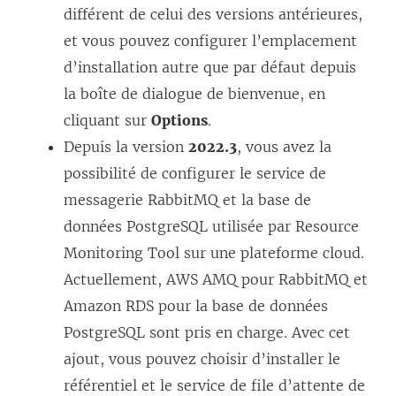
n
)
différent de celui des versions antérieures,
e
et vous pouvez configurer l’emplacement
n
d’installation autre que par défaut depuis
o
la boîte de dialogue de bienvenue, en
u
cliquant sur
Options
.
v
Depuis la version
2022.3
, vous avez la
e
possibilité de configurer le service de
l
messagerie RabbitMQ et la base de
l
données PostgreSQL utilisée par
Resource
e
Monitoring Tool
sur une plateforme cloud.
f
Actuellement, AWS AMQ pour RabbitMQ et
e
Amazon RDS pour la base de données
n
PostgreSQL sont pris en charge. Avec cet
ê
ajout, vous pouvez choisir d’installer le
t
référentiel et le service de file d’attente de