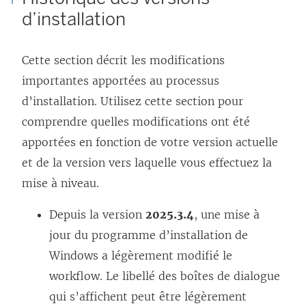
n
d’installation
e
o
n
u
Cette section décrit les modifications
s
v
importantes apportées au processus
’
e
d’installation. Utilisez cette section pour
o
l
comprendre quelles modifications ont été
u
l
apportées en fonction de votre version actuelle
v
e
et de la version vers laquelle vous effectuez la
r
f
mise à niveau.
e
e
d
n
Depuis la version
2025.3.4
, une mise à
a
ê
jour du programme d’installation de
n
t
Windows a légèrement modifié le
s
r
workflow. Le libellé des boîtes de dialogue
u
e
qui s’affichent peut être légèrement