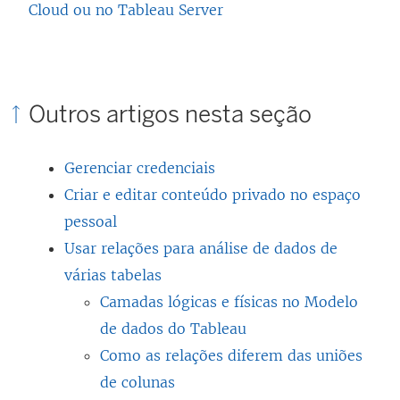
l
a
v
Cloud ou no Tableau Server
j
o
a
n
a
a
v
)
e
j
n
a
l
a
e
j
Outros artigos nesta seção
a
n
l
a
)
e
a
n
Gerenciar credenciais
l
)
e
Criar e editar conteúdo privado no espaço
a
l
pessoal
)
a
Usar relações para análise de dados de
)
várias tabelas
Camadas lógicas e físicas no Modelo
de dados do Tableau
Como as relações diferem das uniões
de colunas