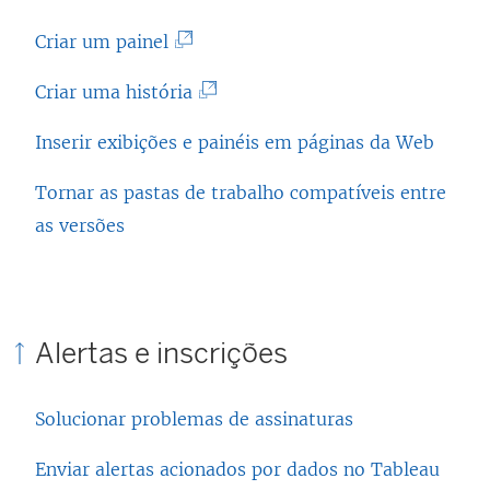
k
l
O
a
i
(
Criar um painel
l
b
n
O
i
(
Criar uma história
r
k
l
n
O
e
a
i
Inserir exibições e painéis em páginas da Web
k
l
e
b
n
a
i
Tornar as pastas de trabalho compatíveis entre
m
r
k
b
n
as versões
n
e
a
r
k
o
e
b
e
a
v
m
r
e
b
a
n
e
Alertas e inscrições
m
r
j
o
e
n
e
a
v
m
o
Solucionar problemas de assinaturas
e
n
a
n
v
m
e
j
o
Enviar alertas acionados por dados no Tableau
a
n