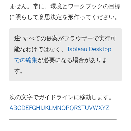
ません。常に、環境とワークブックの目標
に照らして意思決定を形作ってください。
注
: すべての提案がブラウザーで実行可
能なわけではなく、
Tableau Desktop
での編集
が必要になる場合がありま
す。
次の文字でガイドラインに移動します。
A
B
C
D
E
F
G
H
I
J
K
L
M
N
O
P
Q
R
S
T
U
V
W
X
Y
Z