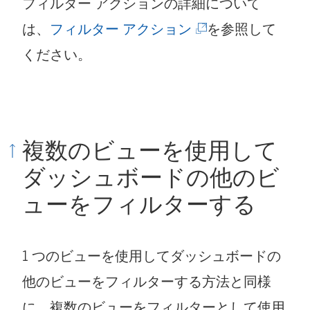
フィルター アクションの詳細について
し
(
は、
フィルター アクション
を参照して
い
新
ください。
ウ
し
ィ
い
ン
ウ
ド
複数のビューを使用して
ィ
ウ
ダッシュボードの他のビ
ン
で
ューをフィルターする
ド
リ
ウ
ン
1 つのビューを使用してダッシュボードの
で
ク
他のビューをフィルターする方法と同様
リ
が
に、複数のビューをフィルターとして使用
ン