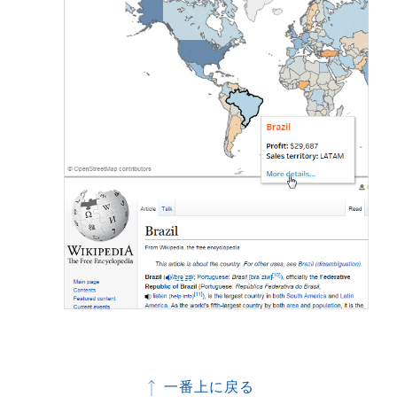
開
く
)
一番上に戻る