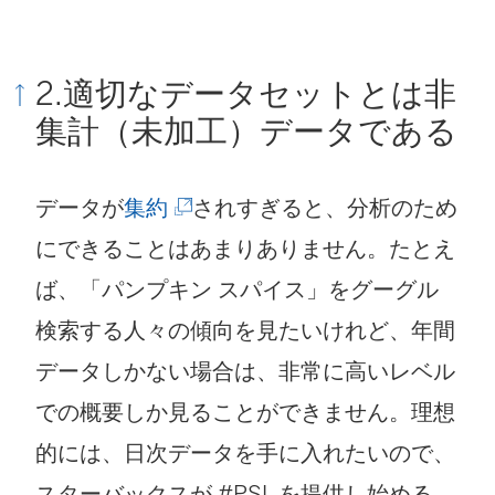
ド
ン
ウ
ウ
い
し
ィ
ウ
ド
で
ィ
ウ
い
ン
2.適切なデータセットとは非
で
ウ
リ
ン
ィ
ウ
ド
集計（未加工）データである
リ
で
ン
ド
ン
ィ
ウ
ン
リ
ク
ウ
ド
ン
で
(
データが
集約
されすぎると、分析のため
ク
ン
が
で
ウ
ド
リ
新
にできることはあまりありません。たとえ
が
ク
開
リ
で
ウ
ン
し
ば、「パンプキン スパイス」をグーグル
開
が
く
ン
リ
で
ク
い
検索する人々の傾向を見たいけれど、年間
く
開
)
ク
ン
リ
が
ウ
データしかない場合は、非常に高いレベル
)
く
が
ク
ン
開
ィ
での概要しか見ることができません。理想
)
開
が
ク
く
ン
的には、日次データを手に入れたいので、
く
開
が
)
ド
スターバックスが #PSL を提供し始める