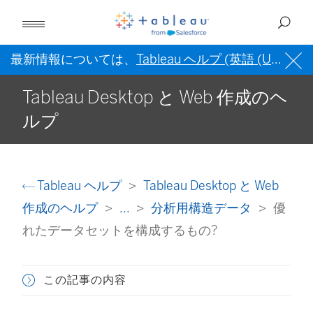
最新情報については、
Tableau ヘルプ (英語 (US))
を
Tableau Desktop と Web 作成のヘ
ルプ
Tableau ヘルプ
Tableau Desktop と Web
作成のヘルプ
...
分析用構造データ
優
れたデータセットを構成するもの?
この記事の内容