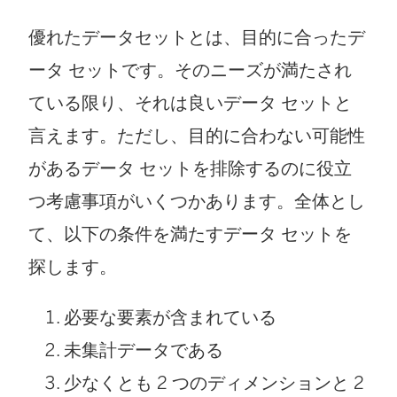
が
リ
優れたデータセットとは、目的に合ったデ
開
ン
ータ セットです。そのニーズが満たされ
く
ク
ている限り、それは良いデータ セットと
)
が
言えます。ただし、目的に合わない可能性
開
があるデータ セットを排除するのに役立
く
つ考慮事項がいくつかあります。全体とし
)
て、以下の条件を満たすデータ セットを
探します。
必要な要素が含まれている
未集計データである
少なくとも 2 つのディメンションと 2