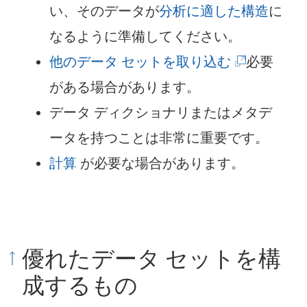
新
い、そのデータが
分析に適した構造
に
し
なるように準備してください。
い
(
他のデータ セットを取り込む
必要
ウ
新
がある場合があります。
ィ
し
データ ディクショナリまたはメタデ
ン
い
ータを持つことは非常に重要です。
ド
ウ
計算
が必要な場合があります。
ウ
ィ
で
ン
リ
ド
優れたデータ セットを構
ン
ウ
成するもの
ク
で