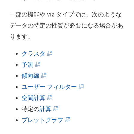
一部の機能や viz タイプでは、次のような
データの特定の性質が必要になる場合があ
ります。
(
クラスタ
(
新
予測
新
(
し
傾向線
し
新
い
(
ユーザー フィルター
い
し
ウ
(
新
空間計算
ウ
い
ィ
新
(
し
特定の
計算
ィ
ウ
ン
し
新
(
い
ブレットグラフ
ン
ィ
ド
い
し
新
ウ