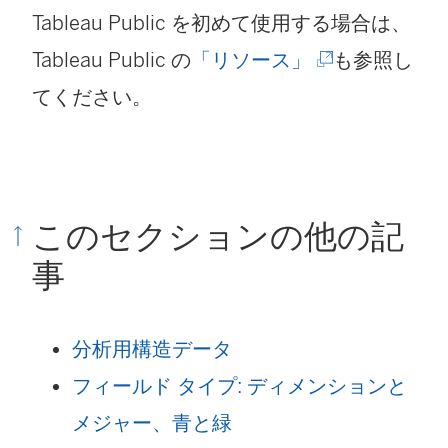
Tableau Public を初めて使用する場合は、
(
Tableau Public の
「リソース」
も参照し
新
てください。
し
い
ウ
このセクションの他の記
ィ
事
ン
ド
分析用構造データ
ウ
フィールド タイプ: ディメンションと
で
メジャー、青と緑
リ