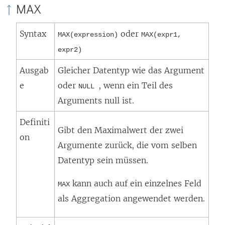
MAX
k
w
Syntax
oder
MAX(expression)
MAX(expr1,
i
expr2)
r
Ausgab
Gleicher Datentyp wie das Argument
d
e
oder
, wenn ein Teil des
i
NULL
Arguments null ist.
n
n
Definiti
Gibt den Maximalwert der zwei
e
on
Argumente zurück, die vom selben
u
Datentyp sein müssen.
e
m
kann auch auf ein einzelnes Feld
MAX
F
als Aggregation angewendet werden.
e
n