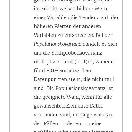
m
im Schnitt weisen höhere Werte
F
einer Variablen die Tendenz auf, den
e
höheren Werten der anderen
n
Variablen zu entsprechen. Bei der
s
Populationskovarianz
handelt es sich
t
um die Stichprobenkovarianz
e
multipliziert mit (n–1)/n, wobei n
r
für die Gesamtanzahl an
g
Datenpunkten steht, die nicht null
e
sind. Die Populationskovarianz ist
ö
die geeignete Wahl, wenn für alle
f
gewünschten Elemente Daten
f
vorhanden sind, im Gegensatz zu
n
den Fällen, in denen nur eine
e