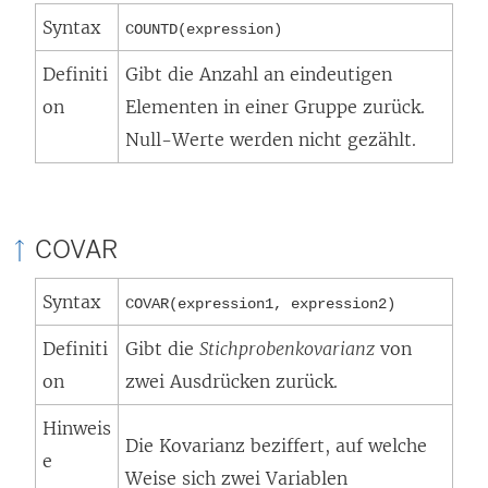
Syntax
e
COUNTD(expression)
m
Definiti
Gibt die Anzahl an eindeutigen
F
on
Elementen in einer Gruppe zurück.
e
Null-Werte werden nicht gezählt.
n
s
t
COVAR
e
r
Syntax
COVAR(expression1, expression2)
g
Definiti
Gibt die
Stichprobenkovarianz
von
e
on
zwei Ausdrücken zurück.
ö
f
Hinweis
Die Kovarianz beziffert, auf welche
f
e
Weise sich zwei Variablen
n