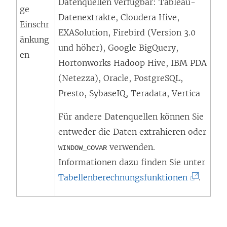
Datenquellen verfügbar: Tableau-
ge
Datenextrakte, Cloudera Hive,
Einschr
EXASolution, Firebird (Version 3.0
änkung
und höher), Google BigQuery,
en
Hortonworks Hadoop Hive, IBM PDA
(Netezza), Oracle, PostgreSQL,
Presto, SybaseIQ, Teradata, Vertica
Für andere Datenquellen können Sie
entweder die Daten extrahieren oder
verwenden.
WINDOW_COVAR
Informationen dazu finden Sie unter
(
Tabellenberechnungsfunktionen
.
L
i
n