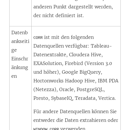
anderen Punkt dargestellt werden,
e
m
der nicht definiert ist.
ö
F
f
e
Datenb
f
n
ist mit den folgenden
CORR
ankseiti
n
s
Datenquellen verfügbar: Tableau-
ge
e
t
Datenextrakte, Cloudera Hive,
Einschr
t
e
EXASolution, Firebird (Version 3.0
änkung
)
r
und höher), Google BigQuery,
en
g
Hortonworks Hadoop Hive, IBM PDA
e
(Netezza), Oracle, PostgreSQL,
ö
Presto, SybaseIQ, Teradata, Vertica.
f
Für andere Datenquellen können Sie
f
entweder die Daten extrahieren oder
n
verwenden.
WINDOW_CORR
e