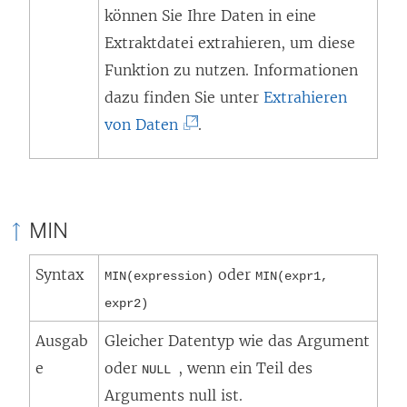
können Sie Ihre Daten in eine
Extraktdatei extrahieren, um diese
Funktion zu nutzen. Informationen
dazu finden Sie unter
Extrahieren
(
von Daten
.
L
i
n
MIN
k
w
Syntax
oder
MIN(expression)
MIN(expr1,
i
expr2)
r
Ausgab
Gleicher Datentyp wie das Argument
d
e
oder
, wenn ein Teil des
i
NULL
Arguments null ist.
n