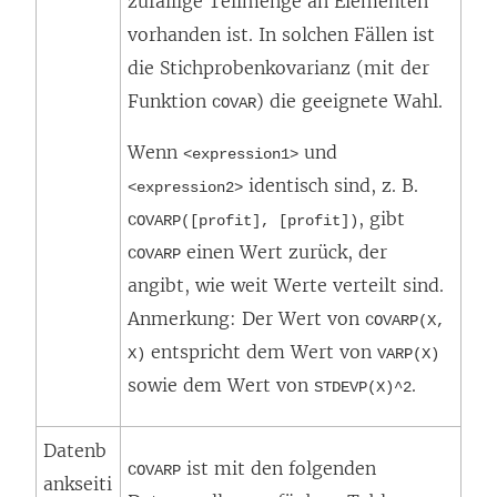
zufällige Teilmenge an Elementen
t
vorhanden ist. In solchen Fällen ist
)
die Stichprobenkovarianz (mit der
Funktion
) die geeignete Wahl.
COVAR
Wenn
und
<expression1>
identisch sind, z. B.
<expression2>
, gibt
COVARP([profit], [profit])
einen Wert zurück, der
COVARP
angibt, wie weit Werte verteilt sind.
Anmerkung: Der Wert von
COVARP(X,
entspricht dem Wert von
X)
VARP(X)
sowie dem Wert von
.
STDEVP(X)^2
Datenb
ist mit den folgenden
COVARP
ankseiti