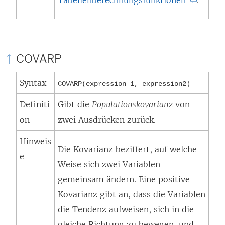
L
i
n
COVARP
k
w
Syntax
COVARP(expression 1, expression2)
i
Definiti
Gibt die
Populationskovarianz
von
r
on
zwei Ausdrücken zurück.
d
i
Hinweis
Die Kovarianz beziffert, auf welche
n
e
Weise sich zwei Variablen
n
gemeinsam ändern. Eine positive
e
Kovarianz gibt an, dass die Variablen
u
die Tendenz aufweisen, sich in die
e
gleiche Richtung zu bewegen, und