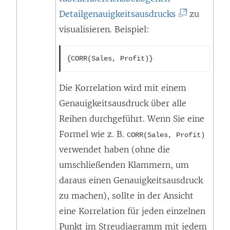
i
(
Detailgenauigkeitsausdrucks
zu
n
L
visualisieren. Beispiel:
n
i
e
{CORR(Sales, Profit)}
n
u
k
Die Korrelation wird mit einem
e
w
Genauigkeitsausdruck über alle
m
i
Reihen durchgeführt. Wenn Sie eine
F
r
Formel wie z. B.
e
CORR(Sales, Profit)
d
verwendet haben (ohne die
n
i
umschließenden Klammern, um
s
n
daraus einen Genauigkeitsausdruck
t
n
zu machen), sollte in der Ansicht
e
e
eine Korrelation für jeden einzelnen
r
u
Punkt im Streudiagramm mit jedem
g
e