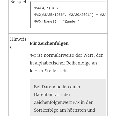
Beispiel
s
MAX(4,7) = 7
t
MAX(#3/25/1986#, #2/20/2021#) = #2/20/2
e
MAX([Name]) = "Zander"
r
g
Hinweis
Für Zeichenfolgen
e
e
ö
ist normalerweise der Wert, der
MAX
f
in alphabetischer Reihenfolge an
f
letzter Stelle steht.
n
e
Bei Datenquellen einer
t
Datenbank ist der
)
Zeichenfolgenwert
in der
MAX
Sortierfolge am höchsten und