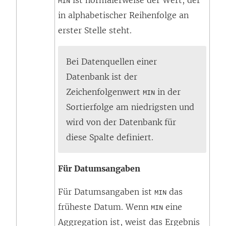
MIN
f
in alphabetischer Reihenfolge an
f
erster Stelle steht.
n
e
Bei Datenquellen einer
t
Datenbank ist der
)
Zeichenfolgenwert
in der
MIN
Sortierfolge am niedrigsten und
wird von der Datenbank für
diese Spalte definiert.
Für Datumsangaben
Für Datumsangaben ist
das
MIN
früheste Datum. Wenn
eine
MIN
Aggregation ist, weist das Ergebnis