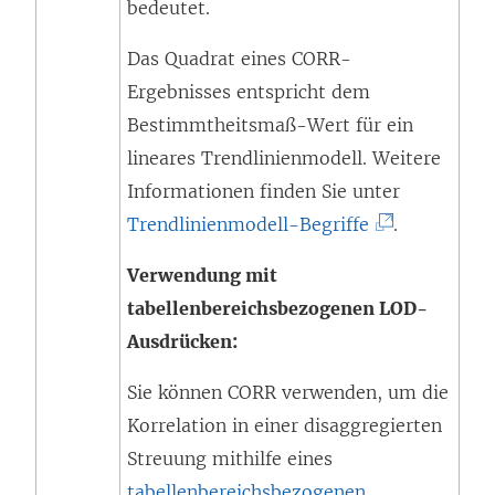
bedeutet.
Das Quadrat eines CORR-
Ergebnisses entspricht dem
Bestimmtheitsmaß-Wert für ein
lineares Trendlinienmodell. Weitere
Informationen finden Sie unter
(
Trendlinienmodell-Begriffe
.
L
Verwendung mit
i
tabellenbereichsbezogenen LOD-
n
Ausdrücken:
k
w
Sie können CORR verwenden, um die
i
Korrelation in einer disaggregierten
r
Streuung mithilfe eines
d
tabellenbereichsbezogenen