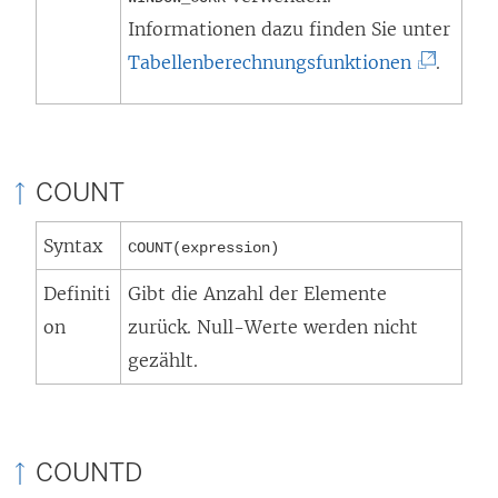
Informationen dazu finden Sie unter
t
(
Tabellenberechnungsfunktionen
.
)
L
i
n
COUNT
k
w
Syntax
COUNT(expression)
i
Definiti
Gibt die Anzahl der Elemente
r
on
zurück. Null-Werte werden nicht
d
gezählt.
i
n
n
e
COUNTD
u