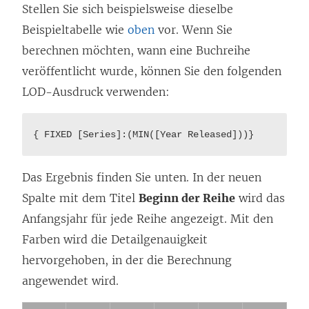
Stellen Sie sich beispielsweise dieselbe
i
Beispieltabelle wie
oben
vor. Wenn Sie
n
berechnen möchten, wann eine Buchreihe
k
veröffentlicht wurde, können Sie den folgenden
w
LOD-Ausdruck verwenden:
i
r
{ FIXED [Series]:(MIN([Year Released]))}
d
i
Das Ergebnis finden Sie unten. In der neuen
n
Spalte mit dem Titel
Beginn der Reihe
wird das
n
Anfangsjahr für jede Reihe angezeigt. Mit den
e
Farben wird die Detailgenauigkeit
u
hervorgehoben, in der die Berechnung
e
angewendet wird.
m
F