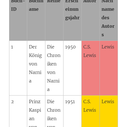
Buch-
Buchn
Reihe
Ersch
Autor
Nach
ID
ame
einun
name
gsjahr
des
Autor
s
1
Der
Die
1950
C.S.
Lewis
König
Chron
Lewis
von
iken
Narni
von
a
Narni
a
2
Prinz
Die
1951
C.S.
Lewis
Kaspi
Chron
Lewis
an
iken