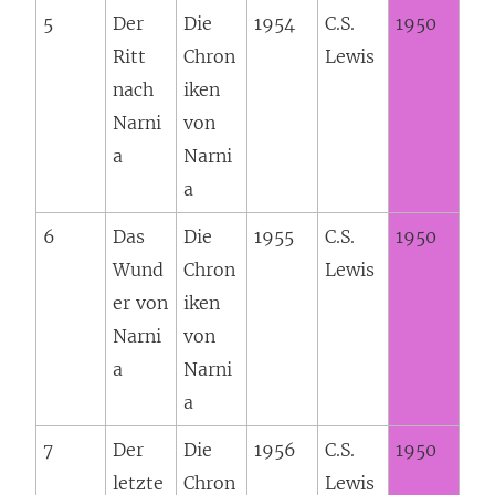
5
Der
Die
1954
C.S.
1950
Ritt
Chron
Lewis
nach
iken
Narni
von
a
Narni
a
6
Das
Die
1955
C.S.
1950
Wund
Chron
Lewis
er von
iken
Narni
von
a
Narni
a
7
Der
Die
1956
C.S.
1950
letzte
Chron
Lewis