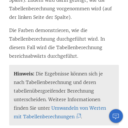
n
Tabellenberechnung vorgenommen wird (auf
s
der linken Seite der Spalte).
t
e
Die Farben demonstrieren, wie die
r
Tabellenberechnung durchgeführt wird. In
g
diesem Fall wird die Tabellenberechnung
e
bereichsabwärts durchgeführt.
ö
f
Hinweis:
Die Ergebnisse können sich je
f
nach Tabellenberechnung und deren
n
tabellenübergreifender Berechnung
e
unterscheiden. Weitere Informationen
t
finden Sie unter
Umwandeln von Werten
)
(
mit Tabellenberechnungen
.
L