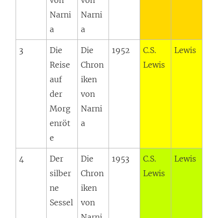
von
von
Narni
Narni
a
a
3
Die
Die
1952
C.S.
Lewis
Reise
Chron
Lewis
auf
iken
der
von
Morg
Narni
enröt
a
e
4
Der
Die
1953
C.S.
Lewis
silber
Chron
Lewis
ne
iken
Sessel
von
Narni