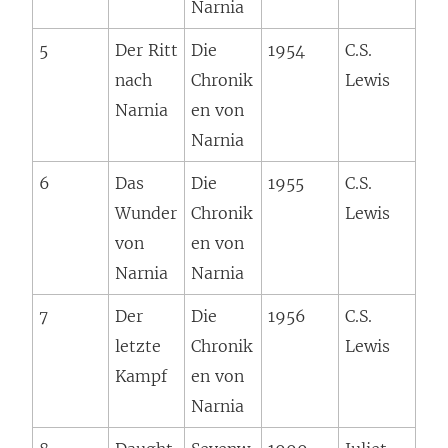
Narnia
5
Der Ritt
Die
1954
C.S.
nach
Chronik
Lewis
Narnia
en von
Narnia
6
Das
Die
1955
C.S.
Wunder
Chronik
Lewis
von
en von
Narnia
Narnia
7
Der
Die
1956
C.S.
letzte
Chronik
Lewis
Kampf
en von
Narnia