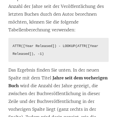
n
Anzahl der Jahre seit der Veröffentlichung des
k
letzten Buches durch den Autor berechnen
w
möchten, können Sie die folgende
i
Tabellenberechnung verwenden:
r
d
ATTR([Year Released]) - LOOKUP(ATTR([Year
i
Released]), -1)
n
n
Das Ergebnis finden Sie unten. In der neuen
e
Spalte mit dem Titel
Jahre seit dem vorherigen
u
Buch
wird die Anzahl der Jahre gezeigt, die
e
zwischen der Buchveröffentlichung in dieser
m
Zeile und der Buchveröffentlichung in der
F
vorherigen Spalte liegt (ganz rechts in der
e
Spalte). Zudem wird darin gezeigt, wie die