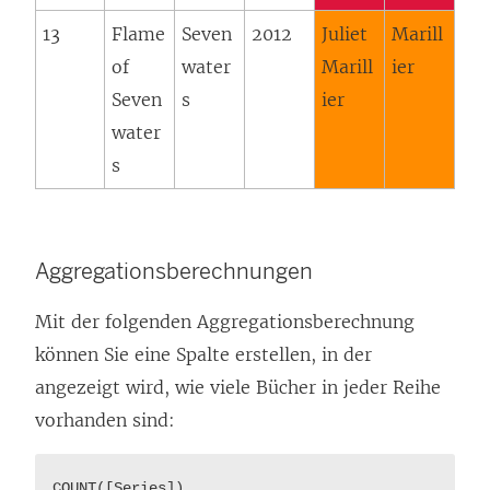
13
Flame
Seven
2012
Juliet
Marill
of
water
Marill
ier
Seven
s
ier
water
s
Aggregationsberechnungen
Mit der folgenden Aggregationsberechnung
können Sie eine Spalte erstellen, in der
angezeigt wird, wie viele Bücher in jeder Reihe
vorhanden sind:
COUNT([Series])