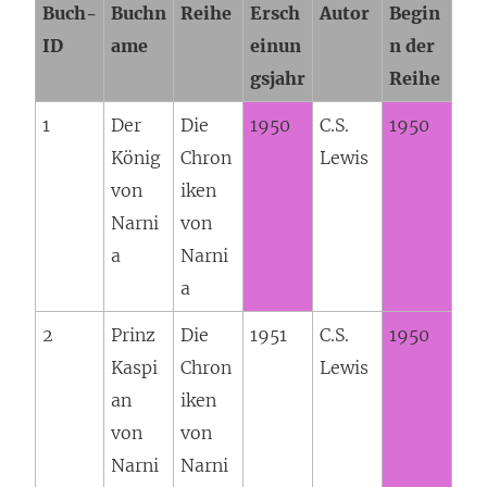
Buch-
Buchn
Reihe
Ersch
Autor
Begin
e
ID
ame
einun
n der
n
gsjahr
Reihe
s
1
Der
Die
1950
C.S.
1950
t
König
Chron
Lewis
e
von
iken
r
Narni
von
g
a
Narni
e
a
ö
f
2
Prinz
Die
1951
C.S.
1950
f
Kaspi
Chron
Lewis
n
an
iken
e
von
von
t
Narni
Narni