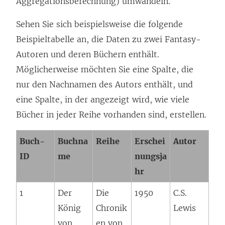
Aggregationsberechnung) umwandeln.
Sehen Sie sich beispielsweise die folgende
Beispieltabelle an, die Daten zu zwei Fantasy-
Autoren und deren Büchern enthält.
Möglicherweise möchten Sie eine Spalte, die
nur den Nachnamen des Autors enthält, und
eine Spalte, in der angezeigt wird, wie viele
Bücher in jeder Reihe vorhanden sind, erstellen.
Buch-
Buchna
Reihe
Erschei
Autor
ID
me
nungsja
hr
1
Der
Die
1950
C.S.
König
Chronik
Lewis
von
en von