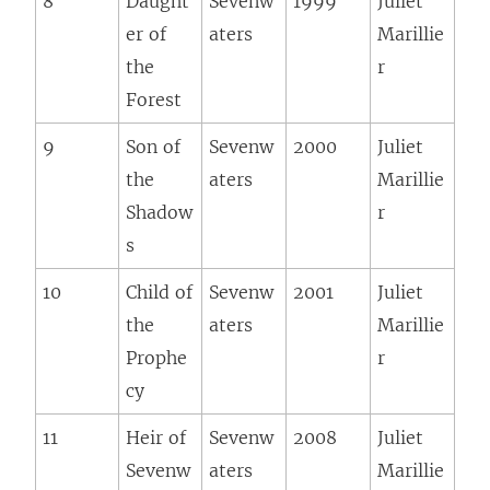
8
Daught
Sevenw
1999
Juliet
er of
aters
Marillie
the
r
Forest
9
Son of
Sevenw
2000
Juliet
the
aters
Marillie
Shadow
r
s
10
Child of
Sevenw
2001
Juliet
the
aters
Marillie
Prophe
r
cy
11
Heir of
Sevenw
2008
Juliet
Sevenw
aters
Marillie