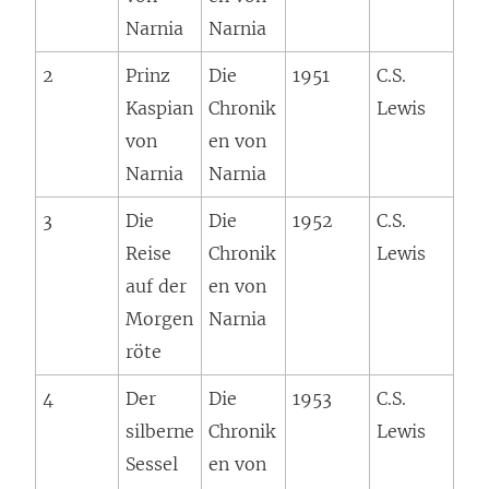
Narnia
Narnia
2
Prinz
Die
1951
C.S.
Kaspian
Chronik
Lewis
von
en von
Narnia
Narnia
3
Die
Die
1952
C.S.
Reise
Chronik
Lewis
auf der
en von
Morgen
Narnia
röte
4
Der
Die
1953
C.S.
silberne
Chronik
Lewis
Sessel
en von