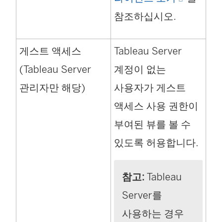
링
참조하십시오.
크
게스트 액세스
Tableau Server
가
(Tableau Server
계정이 없는
새
관리자만 해당)
사용자가 게스트
창
액세스 사용 권한이
에
부여된 뷰를 볼 수
서
있도록 허용합니다.
열
림
참고:
Tableau
)
Server를
사용하는 경우