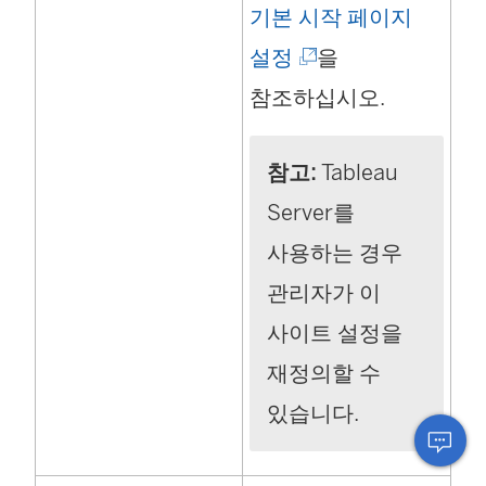
기본 시작 페이지
(
설정
을
링
참조하십시오.
크
참고:
Tableau
가
Server를
새
사용하는 경우
창
관리자가 이
에
사이트 설정을
서
재정의할 수
열
있습니다.
림
)