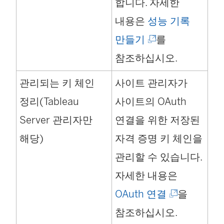
합니다. 자세한
내용은
성능 기록
(
만들기
를
링
참조하십시오.
크
관리되는 키 체인
사이트 관리자가
가
정리(Tableau
사이트의 OAuth
새
Server 관리자만
연결을 위한 저장된
창
해당)
자격 증명 키 체인을
에
관리할 수 있습니다.
서
자세한 내용은
열
(
OAuth 연결
을
림
링
참조하십시오.
)