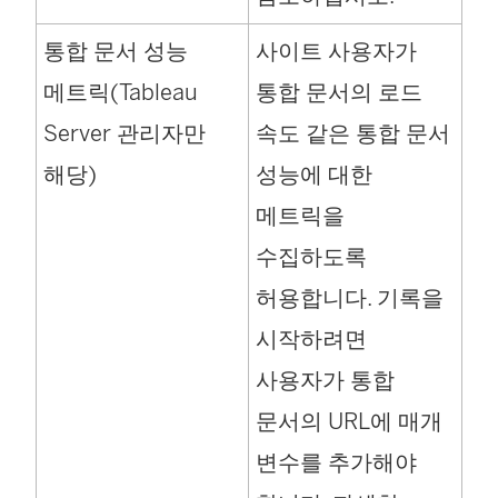
크
통합 문서 성능
사이트 사용자가
가
메트릭(Tableau
통합 문서의 로드
새
Server 관리자만
속도 같은 통합 문서
창
해당)
성능에 대한
에
메트릭을
서
수집하도록
열
허용합니다. 기록을
림
시작하려면
)
사용자가 통합
문서의 URL에 매개
변수를 추가해야