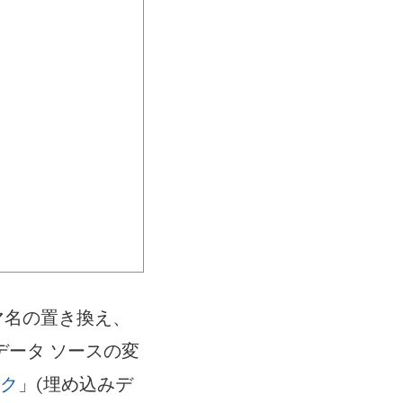
マ名の置き換え、
ータ ソースの変
ック
」(埋め込みデ