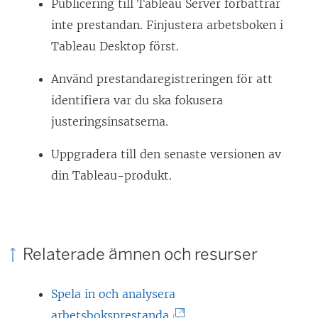
Publicering till Tableau Server förbättrar
n
p
inte prestandan. Finjustera arbetsboken i
ö
p
Tableau Desktop först.
p
n
p
Använd prestandaregistreringen för att
a
n
identifiera var du ska fokusera
s
a
justeringsinsatserna.
i
s
e
Uppgradera till den senaste versionen av
i
t
din Tableau-produkt.
e
t
t
n
t
y
n
t
Relaterade ämnen och resurser
y
t
t
f
Spela in och analysera
t
ö
(
arbetsboksprestanda