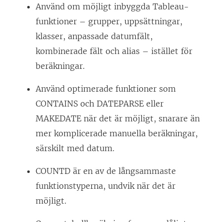
Använd om möjligt inbyggda Tableau-
funktioner – grupper, uppsättningar,
klasser, anpassade datumfält,
kombinerade fält och alias – istället för
beräkningar.
Använd optimerade funktioner som
CONTAINS och DATEPARSE eller
MAKEDATE när det är möjligt, snarare än
mer komplicerade manuella beräkningar,
särskilt med datum.
COUNTD är en av de långsammaste
funktionstyperna, undvik när det är
möjligt.