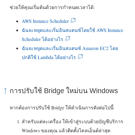
ช่วยให้คุณเริ่มต้นด้วยการกำหนดเวลาได้:
(
AWS Instance Scheduler
ลิ
ฉันจะหยุดและเริ่มอินสแตนซ์โดยใช้ AWS Instance
(
ง
Scheduler ได้อย่างไร
ลิ
ก์
ฉันจะหยุดและเริ่มอินสแตนซ์ Amazon EC2 โดย
ง
จ
(
ปกติใช้ Lambda ได้อย่างไร
ก์
ะ
ลิ
จ
เ
ง
ะ
ปิ
ก์
การปรับใช้ Bridge ใหม่บน Windows
เ
ด
จ
ปิ
ใ
ะ
หากต้องการปรับใช้ Bridge ให้ดำเนินการดังต่อไปนี้
ด
น
เ
ใ
ห
ปิ
สำหรับแต่ละเครื่อง ให้เข้าสู่ระบบด้วยบัญชีบริการ
น
น้
ด
Windows ของคุณ แล้วติดตั้งไคลเอ็นต์ล่าสุด