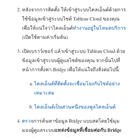
ห
า
ใ
หลังจากการติดตั้ง ให้เข้าสู่ระบบไคลเอ็นต์ด้วยการ
น้
ต่
น
ใช้ข้อมูลเข้าสู่ระบบไซต์
Tableau Cloud
ของคุณ
า
า
ห
เพื่อให้แน่ใจว่าไคลเอ็นต์
ทำงานอยู่ในโหมดบริการ
ต่
ง
น้
(เปิดใช้ตามค่าเริ่มต้น)
า
ใ
า
ง
ห
ต่
เปิดเบราว์เซอร์ แล้วเข้าสู่ระบบ
Tableau Cloud
ด้วย
ใ
ม่
า
ข้อมูลเข้าสู่ระบบผู้ดูแลไซต์ของคุณ จากนั้นไปที่
ห
)
ง
หน้าการตั้งค่า Bridge เพื่อให้แน่ใจถึงสิ่งต่อไปนี้:
ม่
ใ
ไคลเอ็นต์ที่ติดตั้งจะเชื่อมโยงกับไซต์อย่าง
)
ห
เหมาะสม
ม่
)
ไคลเอ็นต์เป็นส่วนหนึ่งของพูลไคลเอ็นต์
ตรวจ
การค้นหาข้อมูล Bridge แบบสดโดยใช้มุม
แหล่งข้อมูลที่เชื่อมต่อกับ Bridge
มองผู้ดูแลระบบ