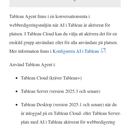
p
n
t
t
p
s
e
n
Tableau Agent finns i en konversationsruta i
n
t
r
y
webbredigeringsmiljön när AI i Tableau är aktiverat för
a
e
)
t
platsen. I Tableau Cloud kan du välja att aktivera det för en
s
r
t
enskild grupp användare eller för alla användare på platsen.
i
)
f
(
Mer information finns i
Konfigurera AI i Tableau
.
e
ö
L
t
Använd Tableau Agent i:
n
ä
t
s
n
Tableau Cloud (kräver Tableau+)
n
t
k
y
Tableau Server (version 2025.3 och senare)
e
e
t
r
n
Tableau Desktop (version 2025.1 och senare) när du
t
)
ö
är inloggad på en Tableau Cloud- eller Tableau Server-
f
p
plats med AI i Tableau aktiverat för webbredigering
ö
p