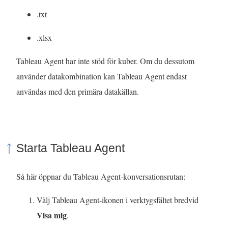
f
a
.txt
ö
s
.xlsx
n
i
s
e
Tableau Agent har inte stöd för kuber. Om du dessutom
t
t
använder datakombination kan Tableau Agent endast
e
t
användas med den primära datakällan.
r
n
)
y
t
Starta Tableau Agent
t
f
Så här öppnar du Tableau Agent-konversationsrutan:
ö
n
Välj Tableau Agent-ikonen i verktygsfältet bredvid
s
Visa mig
.
t