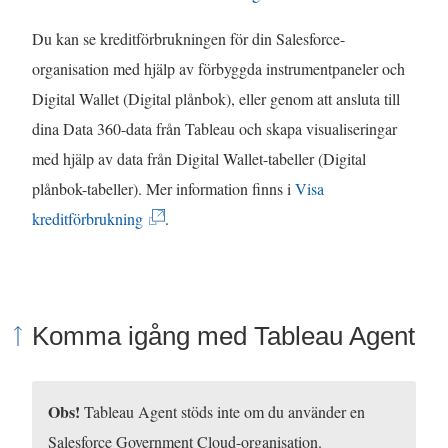
e
p
n
L
r
Du kan se kreditförbrukningen för din Salesforce-
p
a
ä
)
organisation med hjälp av förbyggda instrumentpaneler och
n
s
n
Digital Wallet (Digital plånbok), eller genom att ansluta till
a
i
k
dina Data 360-data från Tableau och skapa visualiseringar
s
e
e
med hjälp av data från Digital Wallet-tabeller (Digital
i
t
n
plånbok-tabeller). Mer information finns i
Visa
e
t
ö
(
kreditförbrukning
.
t
n
p
L
t
y
p
ä
n
t
n
n
y
t
a
Komma igång med Tableau Agent
k
t
f
s
e
t
ö
i
n
f
n
Obs!
Tableau Agent stöds inte om du använder en
e
ö
ö
s
Salesforce Government Cloud-organisation.
t