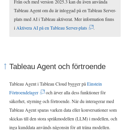
e
ä
Från och med version 2025.3 kan du även använda
t
n
Tableau Agent om du är inloggad på en Tableau Server-
t
k
plats med AI i Tableau aktiverat. Mer information finns
n
e
(
i
Aktivera AI på en Tableau Server-plats
.
y
n
L
t
ö
ä
t
p
n
f
p
k
Tableau Agent och förtroende
ö
n
e
n
a
n
Tableau Agent i Tableau Cloud bygger på
Einstein
s
s
ö
(
Förtroendelager
och ärver alla dess funktioner för
t
i
p
L
säkerhet, styrning och förtroende. När du interagerar med
e
e
p
ä
Tableau Agent sparas varken data eller konversationer som
r
t
n
n
skickas till den stora språkmodellen (LLM) i modellen, och
)
t
a
k
inga kunddata används någonsin för att träna modellen.