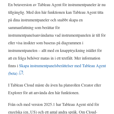
n
En betaversion av Tableau Agent för instrumentpaneler är nu
n
s
tillgänglig. Med den här funktionen kan Tableau Agent titta
a
t
på dina instrumentpaneler och snabbt skapa en
s
e
sammanfattning som berättar för
i
r
instrumentpanelsanvändarna vad instrumentpanelen är till för
e
)
eller visa insikter som baseras på diagrammen i
t
instrumentpanelen – allt med en knapptryckning istället för
t
att en fråga behöver matas in i ett textfält. Mer information
n
finns i
Skapa instrumentpanelsberättelser med Tableau Agent
y
(
(beta)
.
t
L
t
I Tableau Cloud måste du även ha platsrollen Creator eller
ä
f
Explorer för att använda den här funktionen.
n
ö
k
Från och med version 2025.1 har Tableau Agent stöd för
n
e
engelska (en_US) och ett antal andra språk. Om Cloud-
s