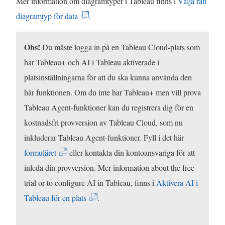
Mer information om diagramtyper i Tableau finns i
Välja rätt
(
diagramtyp för data
.
L
ä
Obs!
Du måste logga in på en Tableau Cloud-plats som
n
har Tableau+ och AI i Tableau aktiverade i
k
platsinställningarna för att du ska kunna använda den
e
här funktionen. Om du inte har Tableau+ men vill prova
n
Tableau Agent-funktioner kan du registrera dig för en
ö
kostnadsfri provversion av Tableau Cloud, som nu
p
inkluderar Tableau Agent-funktioner. Fyll i det här
p
formuläret
eller kontakta din kontoansvariga för att
n
inleda din provversion. Mer information about the free
a
trial or to configure AI in Tableau, finns i
Aktivera AI i
s
(
Tableau för en plats
.
i
L