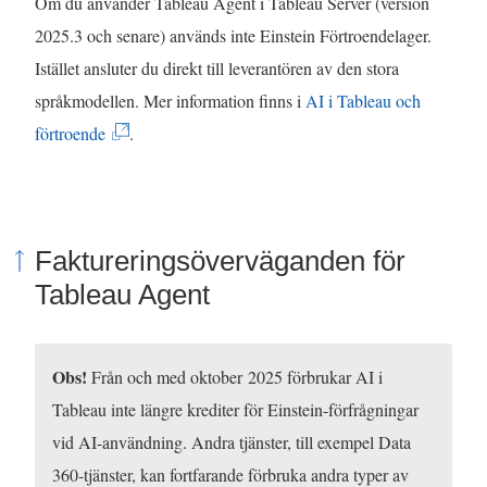
Om du använder Tableau Agent i Tableau Server (version
n
ö
p
p
2025.3 och senare) används inte Einstein Förtroendelager.
y
n
p
n
Istället ansluter du direkt till leverantören av den stora
t
s
n
a
språkmodellen. Mer information finns i
AI i Tableau och
t
t
a
s
(
förtroende
.
f
e
s
i
L
ö
r
i
e
ä
n
)
e
t
n
s
Faktureringsöverväganden för
t
t
k
t
Tableau Agent
t
n
e
e
n
y
n
r
y
t
ö
)
Obs!
Från och med oktober 2025 förbrukar AI i
t
t
p
Tableau inte längre krediter för Einstein-förfrågningar
t
f
p
vid AI-användning. Andra tjänster, till exempel Data
f
ö
n
360-tjänster, kan fortfarande förbruka andra typer av