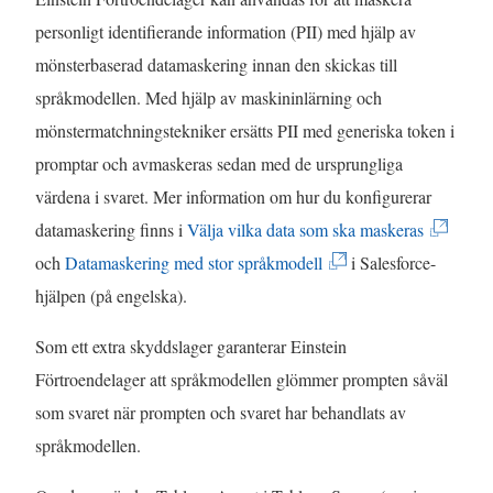
ä
ö
personligt identifierande information (PII) med hjälp av
n
p
mönsterbaserad datamaskering innan den skickas till
k
p
språkmodellen. Med hjälp av maskininlärning och
e
n
mönstermatchningstekniker ersätts PII med generiska token i
n
a
promptar och avmaskeras sedan med de ursprungliga
ö
s
värdena i svaret. Mer information om hur du konfigurerar
p
i
(
datamaskering finns i
Välja vilka data som ska maskeras
p
e
(
L
och
Datamaskering med stor språkmodell
i Salesforce-
n
t
L
ä
hjälpen (på engelska).
a
t
ä
n
s
n
Som ett extra skyddslager garanterar Einstein
n
k
i
y
Förtroendelager att språkmodellen glömmer prompten såväl
k
e
e
t
som svaret när prompten och svaret har behandlats av
e
n
t
t
språkmodellen.
n
ö
t
f
ö
p