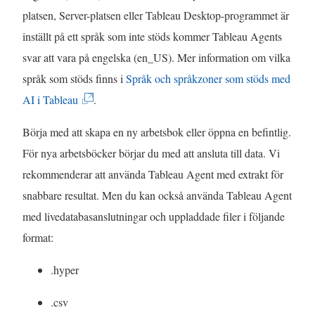
n
platsen, Server-platsen eller Tableau Desktop-programmet är
t
ö
inställt på ett språk som inte stöds kommer Tableau Agents
e
p
svar att vara på engelska (en_US). Mer information om vilka
r
p
språk som stöds finns i
Språk och språkzoner som stöds med
)
n
(
AI i Tableau
.
a
L
Börja med att skapa en ny arbetsbok eller öppna en befintlig.
s
ä
För nya arbetsböcker börjar du med att ansluta till data. Vi
i
n
rekommenderar att använda Tableau Agent med extrakt för
e
k
snabbare resultat. Men du kan också använda Tableau Agent
t
e
med livedatabasanslutningar och uppladdade filer i följande
t
n
format:
n
ö
y
p
.hyper
t
p
.csv
t
n