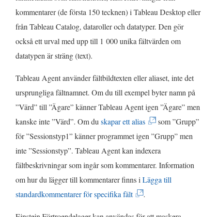
r
t
kommentarer (de första 150 tecknen) i Tableau Desktop eller
)
f
från Tableau Catalog, dataroller och datatyper. Den gör
ö
också ett urval med upp till 1 000 unika fältvärden om
n
datatypen är sträng (text).
s
Tableau Agent använder fältbildtexten eller aliaset, inte det
t
ursprungliga fältnamnet. Om du till exempel byter namn på
e
”Värd” till ”Ägare” känner Tableau Agent igen ”Ägare” men
r
(
kanske inte ”Värd”. Om du
skapar ett alias
som ”Grupp”
)
L
för ”Sessionstyp1” känner programmet igen ”Grupp” men
ä
inte ”Sessionstyp”. Tableau Agent kan indexera
n
fältbeskrivningar som ingår som kommentarer. Information
k
om hur du lägger till kommentarer finns i
Lägga till
(
e
standardkommentarer för specifika fält
.
L
n
Einstein Förtroendelager kan användas för att maskera