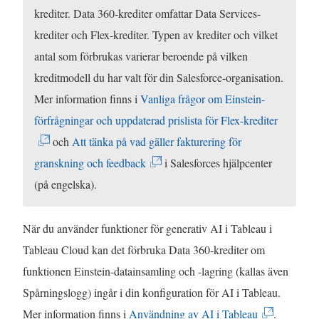
ö
n
a
krediter. Data 360-krediter omfattar Data Services-
n
s
s
krediter och Flex-krediter. Typen av krediter och vilket
s
t
i
antal som förbrukas varierar beroende på vilken
t
e
e
kreditmodell du har valt för din Salesforce-organisation.
e
r
t
Mer information finns i
Vanliga frågor om Einstein-
r
)
t
(
förfrågningar och uppdaterad prislista för Flex-krediter
)
n
L
och
Att tänka på vad gäller fakturering för
y
(
ä
granskning och feedback
i Salesforces hjälpcenter
t
L
n
(på engelska).
t
ä
k
f
n
e
När du använder funktioner för generativ AI i Tableau i
ö
k
n
Tableau Cloud kan det förbruka Data 360-krediter om
n
e
ö
funktionen Einstein-datainsamling och -lagring (kallas även
s
n
p
Spårningslogg) ingår i din konfiguration för AI i Tableau.
t
ö
p
(
Mer information finns i
Användning av AI i Tableau
.