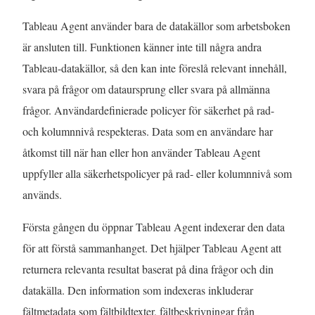
n
s
e
Tableau Agent använder bara de datakällor som arbetsboken
y
i
n
är ansluten till. Funktionen känner inte till några andra
t
e
ö
Tableau-datakällor, så den kan inte föreslå relevant innehåll,
t
t
p
svara på frågor om dataursprung eller svara på allmänna
f
t
p
frågor. Användardefinierade policyer för säkerhet på rad-
ö
n
n
och kolumnnivå respekteras. Data som en användare har
n
y
a
åtkomst till när han eller hon använder Tableau Agent
s
t
s
uppfyller alla säkerhetspolicyer på rad- eller kolumnnivå som
t
t
i
används.
e
f
e
r
ö
t
Första gången du öppnar Tableau Agent indexerar den data
)
n
t
för att förstå sammanhanget. Det hjälper Tableau Agent att
s
n
returnera relevanta resultat baserat på dina frågor och din
t
y
datakälla. Den information som indexeras inkluderar
e
t
fältmetadata som fältbildtexter, fältbeskrivningar från