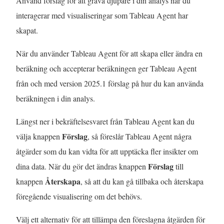
Använd förslag för att gräva djupare i din analys när du
interagerar med visualiseringar som Tableau Agent har
skapat.
När du använder Tableau Agent för att skapa eller ändra en
beräkning och accepterar beräkningen ger Tableau Agent
från och med version 2025.1 förslag på hur du kan använda
beräkningen i din analys.
Längst ner i bekräftelsesvaret från Tableau Agent kan du
Förslag
välja knappen
, så föreslår Tableau Agent några
åtgärder som du kan vidta för att upptäcka fler insikter om
Förslag
dina data. När du gör det ändras knappen
till
Återskapa
knappen
, så att du kan gå tillbaka och återskapa
föregående visualisering om det behövs.
Välj ett alternativ för att tillämpa den föreslagna åtgärden för