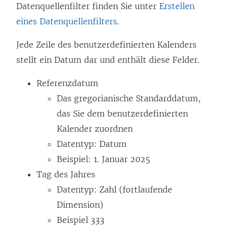
e
Datenquellenfilter finden Sie unter
Erstellen
r
eines Datenquellenfilters
.
g
Jede Zeile des benutzerdefinierten Kalenders
e
stellt ein Datum dar und enthält diese Felder.
ö
f
Referenzdatum
f
Das gregorianische Standarddatum,
n
das Sie dem benutzerdefinierten
e
Kalender zuordnen
t
Datentyp: Datum
)
Beispiel: 1. Januar 2025
Tag des Jahres
Datentyp: Zahl (fortlaufende
Dimension)
Beispiel 333