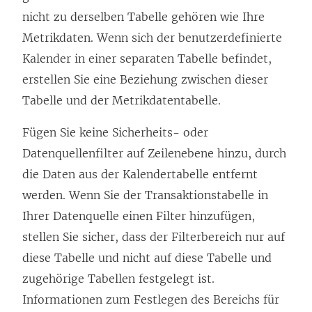
i
nicht zu derselben Tabelle gehören wie Ihre
r
Metrikdaten. Wenn sich der benutzerdefinierte
d
Kalender in einer separaten Tabelle befindet,
i
erstellen Sie eine Beziehung zwischen dieser
n
Tabelle und der Metrikdatentabelle.
n
e
Fügen Sie keine Sicherheits- oder
u
Datenquellenfilter auf Zeilenebene hinzu, durch
e
die Daten aus der Kalendertabelle entfernt
m
werden. Wenn Sie der Transaktionstabelle in
F
Ihrer Datenquelle einen Filter hinzufügen,
e
stellen Sie sicher, dass der Filterbereich nur auf
n
diese Tabelle und nicht auf diese Tabelle und
s
zugehörige Tabellen festgelegt ist.
t
Informationen zum Festlegen des Bereichs für