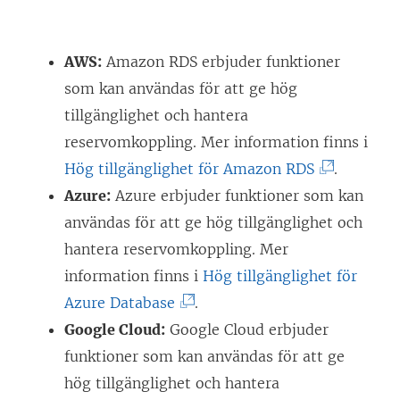
AWS:
Amazon RDS erbjuder funktioner
som kan användas för att ge hög
tillgänglighet och hantera
reservomkoppling. Mer information finns i
(
Hög tillgänglighet för Amazon RDS
.
L
Azure:
Azure erbjuder funktioner som kan
ä
användas för att ge hög tillgänglighet och
n
hantera reservomkoppling. Mer
k
information finns i
Hög tillgänglighet för
(
e
Azure Database
.
L
n
Google Cloud:
Google Cloud erbjuder
ä
ö
funktioner som kan användas för att ge
n
p
hög tillgänglighet och hantera