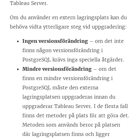
Tableau Server.
t
s
t
t
Om du använder en extern lagringsplats kan du
f
e
behöva vidta ytterligare steg vid uppgradering:
ö
r
Ingen versionsförändring
n
– om det inte
)
finns någon versionsförändring i
s
PostgreSQL krävs inga speciella åtgärder.
t
Mindre versionsförändring
e
– om det
finns en mindre versionsförändring i
r
PostgreSQL måste den externa
)
lagringsplatsen uppgraderas innan du
uppgraderar Tableau Server. I de flesta fall
finns det metoder på plats för att göra det.
Metoden som används beror på platsen
där lagringsplatsen finns och ligger