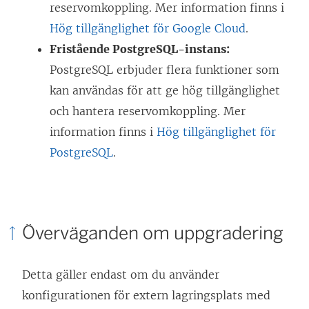
k
p
reservomkoppling. Mer information finns i
e
n
Hög tillgänglighet för Google Cloud
.
n
a
Fristående PostgreSQL-instans:
ö
s
PostgreSQL erbjuder flera funktioner som
p
i
kan användas för att ge hög tillgänglighet
p
e
och hantera reservomkoppling. Mer
n
t
information finns i
Hög tillgänglighet för
a
t
PostgreSQL
.
s
n
i
y
e
t
Överväganden om uppgradering
t
t
t
f
Detta gäller endast om du använder
n
ö
konfigurationen för extern lagringsplats med
y
n