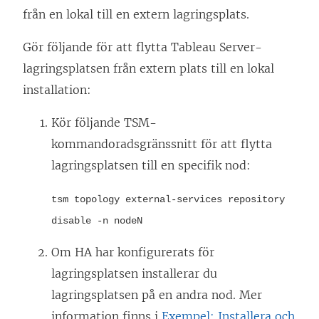
a
från en lokal till en extern lagringsplats.
s
i
Gör följande för att flytta Tableau Server-
e
lagringsplatsen från extern plats till en lokal
t
installation:
t
Kör följande TSM-
n
kommandoradsgränssnitt för att flytta
y
lagringsplatsen till en specifik nod:
t
t
tsm topology external-services repository
f
disable -n nodeN
ö
Om HA har konfigurerats för
n
lagringsplatsen installerar du
s
lagringsplatsen på en andra nod. Mer
t
information finns i
Exempel: Installera och