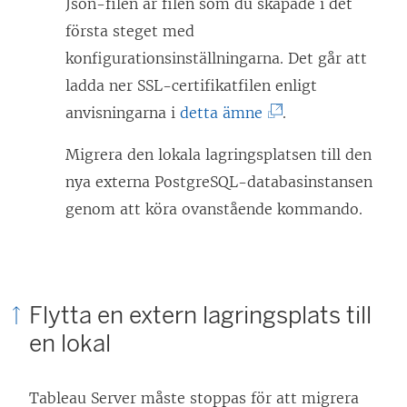
Json-filen är filen som du skapade i det
första steget med
konfigurationsinställningarna. Det går att
ladda ner SSL-certifikatfilen enligt
(
anvisningarna i
detta ämne
.
L
Migrera den lokala lagringsplatsen till den
ä
nya externa PostgreSQL-databasinstansen
n
genom att köra ovanstående kommando.
k
e
n
ö
Flytta en extern lagringsplats till
p
en lokal
p
n
Tableau Server måste stoppas för att migrera