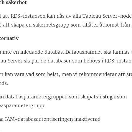
ch säkerhet
s
ll att RDS-instansen kan nås av alla Tableau Server-node
t
t att skapa en säkerhetsgrupp som tillåter åtkomst från
e
r
ternativ
)
a inte en inledande databas. Databasnamnet ska lämnas
eau Server skapar de databaser som behövs i RDS-instan
en kan vara vad som helst, men vi rekommenderar att s
nds.
l in databasparametergruppen som skapats i
steg 1
som
basparametergrupp.
a IAM-databasautentiseringen inaktiverad.