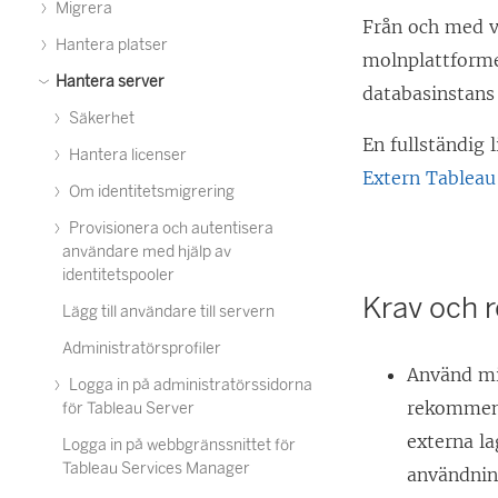
Migrera
Från och med v
Hantera platser
molnplattform
Hantera server
databasinstans
Säkerhet
En fullständig 
Hantera licenser
Extern Tableau
Om identitetsmigrering
Provisionera och autentisera
användare med hjälp av
identitetspooler
Krav och
Lägg till användare till servern
Administratörsprofiler
Använd mi
Logga in på administratörssidorna
rekommend
för Tableau Server
externa la
Logga in på webbgränssnittet för
Tableau Services Manager
användnin