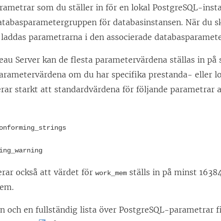
ametrar som du ställer in för en lokal PostgreSQL-inst
 databasparametergruppen för databasinstansen. När du s
 laddas parametrarna i den associerade databasparamet
eau Server kan de flesta parametervärdena ställas in på
arametervärdena om du har specifika prestanda- eller l
ar starkt att standardvärdena för följande parametrar 
onforming_strings
ing_warning
ar också att värdet för
ställs in på minst 16384
work_mem
lem.
n och en fullständig lista över PostgreSQL-parametrar f