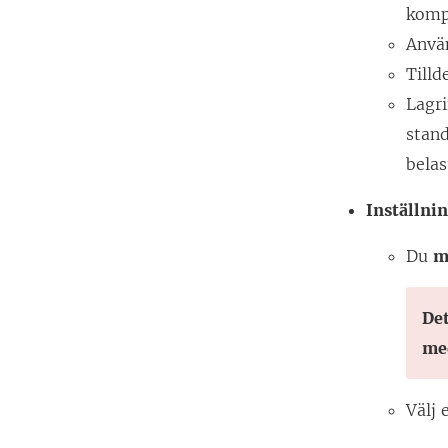
komp
Använ
Till
Lagr
stan
belas
Inställni
Du
m
Det
me
Välj 