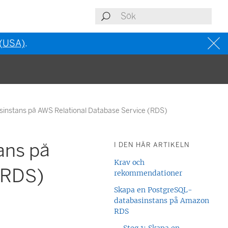
 (USA)
.
instans på AWS Relational Database Service (RDS)
ans på
I DEN HÄR ARTIKELN
Krav och
(RDS)
rekommendationer
Skapa en PostgreSQL-
databasinstans på Amazon
RDS