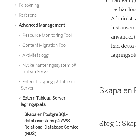
Tableau g
Felsökning
De här lös
Referens
Administr
Advanced Management
instansen 
Resource Monitoring Tool
använder)
Content Migration Tool
kan detta 
lagringspl
Aktivitetslogg
Nyckelhanteringssystem på
Tableau Server
Extern fillagring på Tableau
Server
Skapa en 
Extern Tableau Server-
lagringsplats
Skapa en PostgreSQL-
databasinstans på AWS
Steg 1: Sk
Relational Database Service
(RDS)