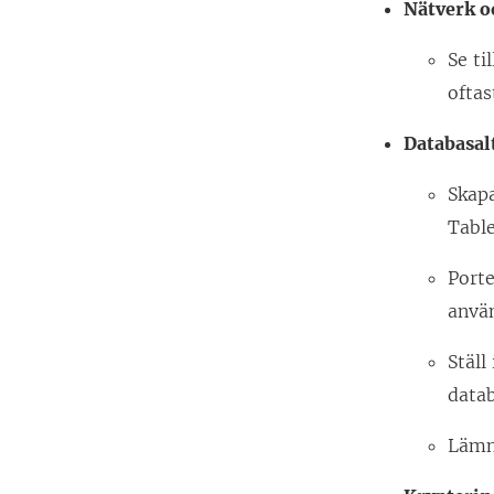
Nätverk o
Se ti
oftas
Databasal
Skap
Tabl
Port
anvä
Stäl
data
Lämn