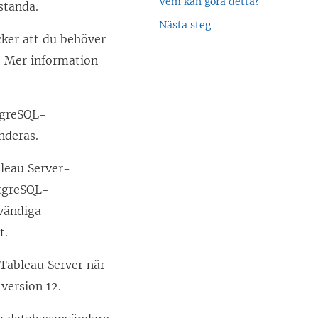
Vem kan göra detta?
standa.
Nästa steg
ker att du behöver
. Mer information
tgreSQL-
deras.
leau Server-
stgreSQL-
vändiga
t.
Tableau Server när
version 12.