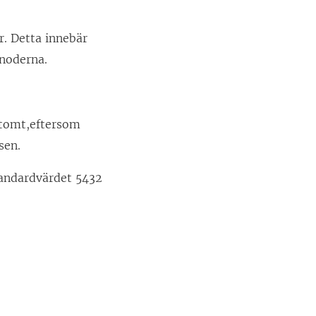
r. Detta innebär
 noderna.
 tomt,eftersom
sen.
tandardvärdet 5432