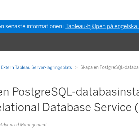
en senaste informationen i
Tableau-hjälpen på engelska
Extern Tableau Server-lagringsplats
Skapa en PostgreSQL-databas
en PostgreSQL-databasinst
lational Database Service 
au Advanced Management