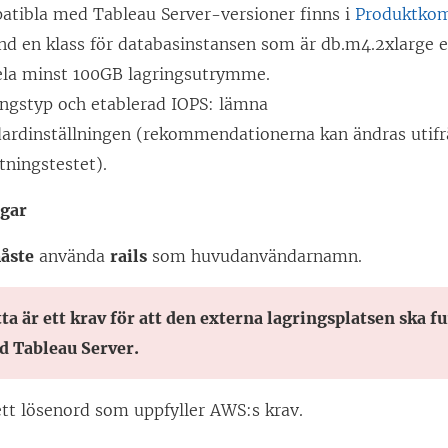
t
atibla med Tableau Server-versioner finns i
Produktkom
p
t
d en klass för databasinstansen som är db.m4.2xlarge el
n
n
dela minst 100GB lagringsutrymme.
a
y
ingstyp och etablerad IOPS: lämna
s
t
dardinställningen (rekommendationerna kan ändras utif
i
t
tningstestet).
e
f
t
ngar
ö
t
n
åste
använda
rails
som huvudanvändarnamn.
n
s
y
t
ta är ett krav för att den externa lagringsplatsen ska 
t
e
d Tableau Server.
t
r
f
)
ett lösenord som uppfyller AWS:s krav.
ö
n