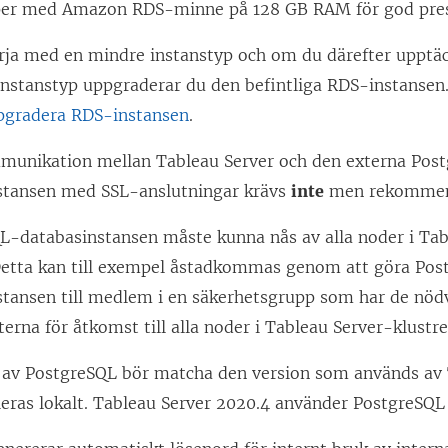
per med Amazon RDS-minne på 128 GB RAM för god pre
rja med en mindre instanstyp och om du därefter upptäc
 instanstyp uppgraderar du den befintliga RDS-instansen
pgradera RDS-instansen
.
munikation mellan Tableau Server och den externa Pos
stansen med SSL-anslutningar krävs
inte
men rekommen
L-databasinstansen måste kunna nås av alla noder i Tab
 Detta kan till exempel åstadkommas genom att göra Po
stansen till medlem i en säkerhetsgrupp som har de nöd
erna för åtkomst till alla noder i Tableau Server-klustre
 av PostgreSQL bör matcha den version som används av 
leras lokalt. Tableau Server 2020.4 använder PostgreSQL 