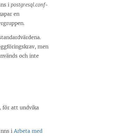
ans i
postgresql.conf
-
kapar en
ergruppen.
 standardvärdena.
oggföringskrav, men
används och inte
 för att undvika
inns i
Arbeta med