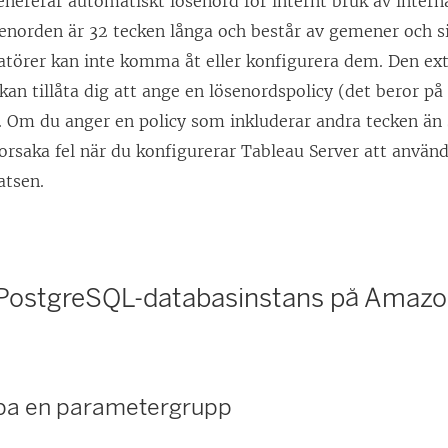
enererar automatiskt lösenord för internt bruk av inter
enorden är 32 tecken långa och består av gemener och si
atörer kan inte komma åt eller konfigurera dem. Den e
kan tillåta dig att ange en lösenordspolicy (det beror på
. Om du anger en policy som inkluderar andra tecken än 
orsaka fel när du konfigurerar Tableau Server att använ
atsen.
PostgreSQL-databasinstans på Amaz
apa en parametergrupp