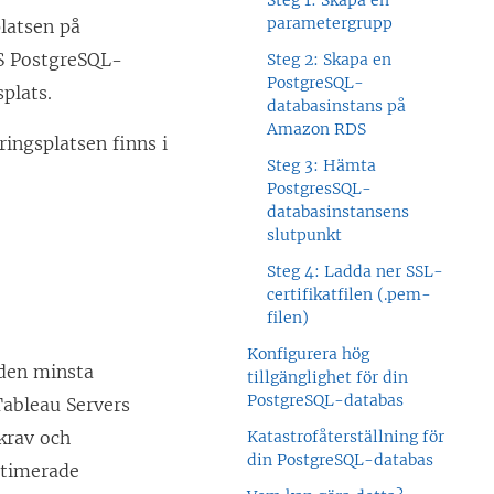
Steg 1: Skapa en
parametergrupp
platsen på
S PostgreSQL-
Steg 2: Skapa en
PostgreSQL-
plats.
databasinstans på
Amazon RDS
ringsplatsen finns i
Steg 3: Hämta
PostgresSQL-
databasinstansens
slutpunkt
Steg 4: Ladda ner SSL-
certifikatfilen (.pem-
filen)
Konfigurera hög
den minsta
tillgänglighet för din
PostgreSQL-databas
ableau Servers
krav och
Katastrofåterställning för
din PostgreSQL-databas
ptimerade