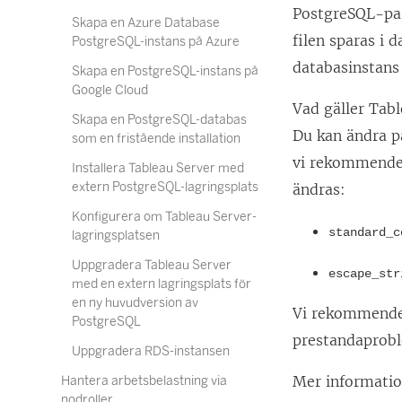
PostgreSQL-par
Skapa en Azure Database
filen sparas i
PostgreSQL-instans på Azure
databasinstans
Skapa en PostgreSQL-instans på
Google Cloud
Vad gäller Tabl
Skapa en PostgreSQL-databas
Du kan ändra p
som en fristående installation
vi rekommender
Installera Tableau Server med
extern PostgreSQL-lagringsplats
ändras:
Konfigurera om Tableau Server-
standard_c
lagringsplatsen
Uppgradera Tableau Server
escape_str
med en extern lagringsplats för
en ny huvudversion av
Vi rekommender
PostgreSQL
prestandaprob
Uppgradera RDS-instansen
Mer informatio
Hantera arbetsbelastning via
nodroller