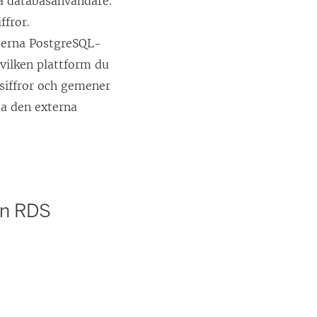
na databasanvändare.
ffror.
xterna PostgreSQL-
 vilken plattform du
siffror och gemener
da den externa
on RDS