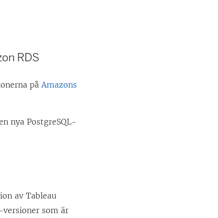
azon RDS
tionerna på
Amazons
den nya PostgreSQL-
ion av Tableau
L-versioner som är