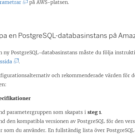
(
rametrar
på AWS-platsen.
L
ä
n
apa en PostgreSQL-databasinstans på Am
k
e
en ny PostgreSQL-databasinstans måste du följa instruk
n
(
ssida
.
ö
L
p
nfigurationsalternativ och rekommenderade värden för 
ä
p
en:
n
n
k
ecifikationer
a
e
s
nd parametergruppen som skapats i
steg 1
.
n
i
nd den kompatibla versionen av PostgreSQL för den vers
ö
e
r som du använder. En fullständig lista över PostgreSQ
p