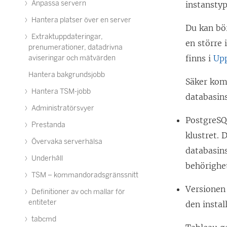
Anpassa servern
instansty
Hantera platser över en server
Du kan bö
Extraktuppdateringar,
en större
prenumerationer, datadrivna
finns i
Up
aviseringar och mätvärden
Hantera bakgrundsjobb
Säker kom
Hantera TSM-jobb
databasin
Administratörsvyer
PostgreSQ
Prestanda
klustret.
Övervaka serverhälsa
databasin
Underhåll
behörighet
TSM – kommandoradsgränssnitt
Versionen
Definitioner av och mallar för
entiteter
den instal
tabcmd