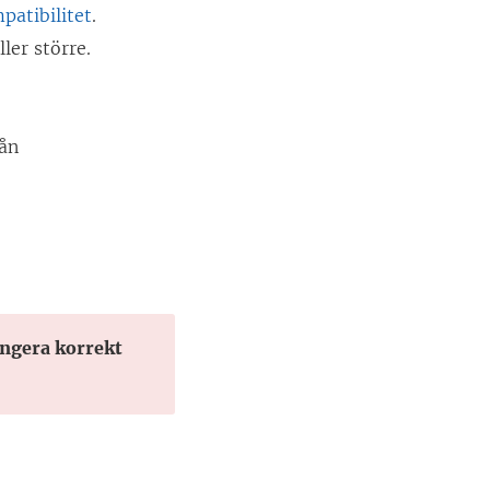
patibilitet
.
ler större.
rån
fungera korrekt