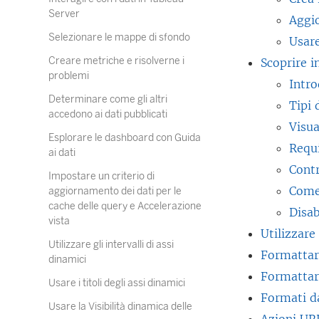
Server
Aggio
Selezionare le mappe di sfondo
Usare
Creare metriche e risolverne i
Scoprire i
problemi
Intro
Determinare come gli altri
Tipi 
accedono ai dati pubblicati
Visua
Esplorare le dashboard con Guida
Requi
ai dati
Contr
Impostare un criterio di
Come 
aggiornamento dei dati per le
cache delle query e Accelerazione
Disab
vista
Utilizzare
Utilizzare gli intervalli di assi
Formattar
dinamici
Formattar
Usare i titoli degli assi dinamici
Formati d
Usare la Visibilità dinamica delle