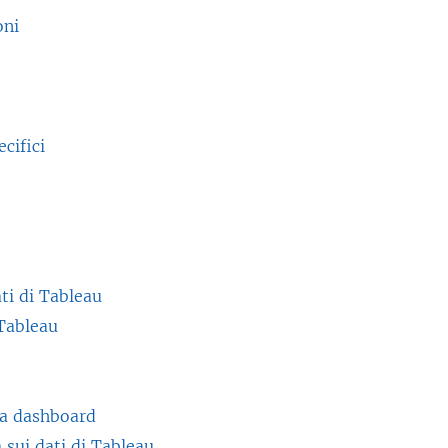
oni
ecifici
ati di Tableau
 Tableau
na dashboard
 sui dati di Tableau