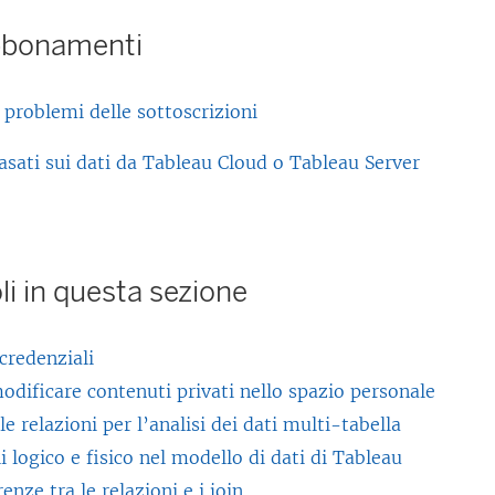
a
l
o
e
g
abbonamenti
m
e
v
n
a
e
g
i
t
m
n
 problemi delle sottoscrizioni
a
e
o
e
t
m
n
v
n
basati sui dati da Tableau Cloud o Tableau Server
o
e
e
i
t
v
n
a
e
o
i
t
p
n
v
e
o
oli in questa sezione
e
e
i
n
v
r
a
e
e
i
t
p
 credenziali
n
a
e
o
e
odificare contenuti privati nello spazio personale
e
p
n
i
r
le relazioni per l’analisi dei dati multi-tabella
a
e
e
n
t
li logico e fisico nel modello di dati di Tableau
p
r
a
u
o
renze tra le relazioni e i join
e