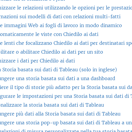
t
p
n
i
izzare le relazioni utilizzando le opzioni per le prestazi
r
o
e
a
n
mazioni sui modelli di dati con relazioni multi-fatti
t
i
r
n
u
e immagini Web ai fogli di lavoro in modo dinamico
o
n
t
u
n
omaticamente le viste con Chiedilo ai dati
i
u
o
o
a
e lenti che focalizzano Chiedilo ai dati per destinatari sp
n
n
i
v
n
ilitare o abilitare Chiedilo ai dati per un sito
u
a
n
a
u
izzare i dati per Chiedilo ai dati
n
n
u
f
o
 Storia basata sui dati di Tableau (solo in inglese)
a
u
n
i
v
ngere una storia basata sui dati a una dashboard
n
o
a
n
a
iere il tipo di storie più adatto per la Storia basata sui d
u
v
n
e
f
gurare le impostazioni per una Storia basata sui dati di
o
a
u
s
i
nalizzare la storia basata sui dati di Tableau
v
f
o
t
n
ngere più dati alla Storia basata sui dati di Tableau
a
i
v
r
e
ngere una storia pop-up basata sui dati di Tableau a u
f
n
a
a
s
relazioni di misura personalizzate nella tua storia basata
i