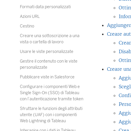
Formati data personalizzati
Ottim
Infor
Azioni URL
Aggiunger
Cestino
Creare aut
Creare una sottoscrizione a una
vista o cartella di lavoro
Crear
Disab
Usare le viste personalizzate
Ottim
Gestire il contenuto con le viste
personalizzate
Creare una
Pubblicare viste in Salesforce
Aggiu
Scegl
Configurare i componenti Web e
Single Sign-On (SSO) di Tableau
Confi
con l’autenticazione tramite token
Perso
Sfruttare le funzioni degli attributi
Aggiu
utente (UAF) con i componenti
Web Lightning di Tableau
Aggiu
Crea 
Interagire con i dati in Tableau