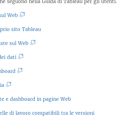
he seguono nella Guida di Tableau per gli utenti.
(
sul Web
I
oprio sito Tableau
l
c
(
iste sul Web
o
I
(
dei dati
l
l
I
l
c
(
hboard
l
e
o
I
c
(
ia
g
l
l
o
I
a
l
c
ste e dashboard in pagine Web
l
l
m
e
o
l
c
lle di lavoro compatibili tra le versioni
e
g
l
e
o
n
a
l
g
l
t
m
e