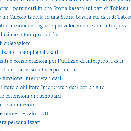
e
f
)
t
rna i parametri in una Storia basata sui dati di Tableau
n
s
i
r
 un Calcolo tabella in una Storia basata sui dati di Tabl
e
t
n
a
nformazioni dettagliate più velocemente con Interpreta i
s
r
e
)
duzione a Interpreta i dati
t
a
s
di spiegazioni
r
)
t
lizzare i campi analizzati
a
r
siti e considerazioni per l’utilizzo di Interpreta i dati
)
a
ollare l’accesso a Interpreta i dati
)
funziona Interpreta i dati
ilitare o abilitare Interpreta i dati per un sito
 le estensioni di dashboard
e le animazioni
e numeri e valori NULL
ata personalizzati