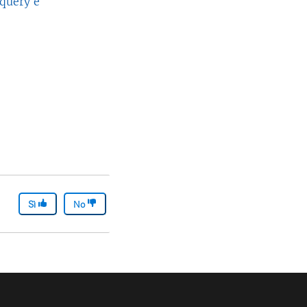
 query e
Sì
No