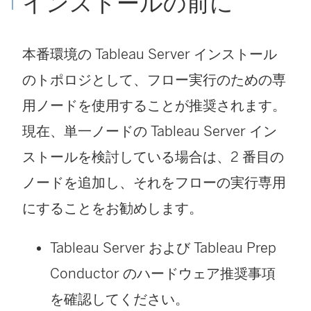
インストールの前に
ウ
ィ
本番環境の Tableau Server インストール
ン
のトポロジとして、フロー実行のための専
ド
用ノードを使用することが推奨されます。
ウ
現在、単一ノードの Tableau Server イン
で
ストールを検討している場合は、2 番目の
リ
ノードを追加し、それをフローの実行専用
ン
にすることをお勧めします。
ク
が
Tableau Server および Tableau Prep
開
Conductor のハードウェア推奨事項
く
を確認してください。