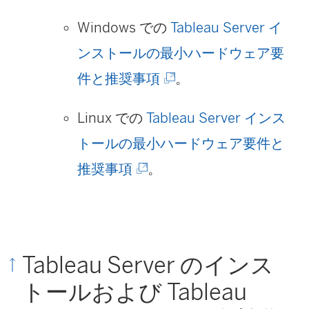
)
Windows での
Tableau Server イ
ンストールの最小ハードウェア要
(
件と推奨事項
。
新
Linux での
Tableau Server インス
し
トールの最小ハードウェア要件と
い
(
推奨事項
。
ウ
新
ィ
し
ン
い
ド
Tableau Server のインス
ウ
ウ
トールおよび Tableau
ィ
で