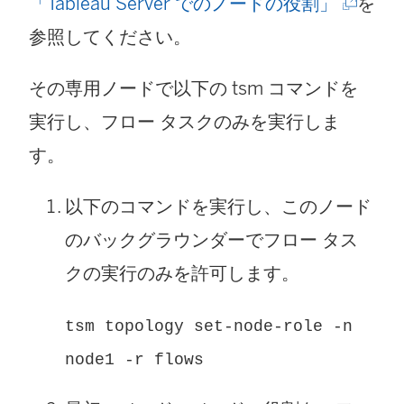
(
「Tableau Server でのノードの役割」
を
新
参照してください。
し
その専用ノードで以下の tsm コマンドを
い
実行し、フロー タスクのみを実行しま
ウ
す。
ィ
ン
以下のコマンドを実行し、このノード
ド
のバックグラウンダーでフロー タス
ウ
クの実行のみを許可します。
で
tsm topology set-node-role -n
リ
node1 -r flows
ン
ク