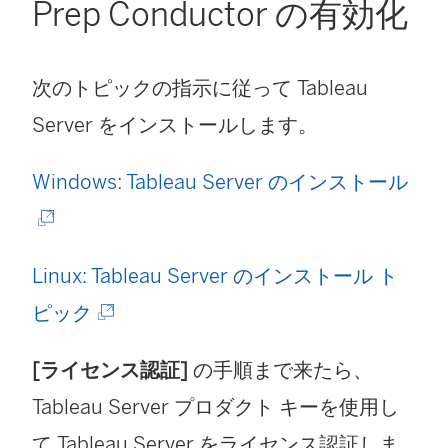
Prep Conductor の有効化
ン
リ
ド
ン
次のトピックの指示に従って Tableau
ウ
ク
Server をインストールします。
で
が
リ
(
Windows: Tableau Server のインストール
開
ン
新
く
ク
し
)
Linux: Tableau Server のインストール ト
が
い
(
ピック
開
ウ
新
く
ィ
[ライセンス認証]
の手順まで来たら、
し
)
ン
Tableau Server プロダクト キーを使用し
い
ド
て Tableau Server をライセンス認証しま