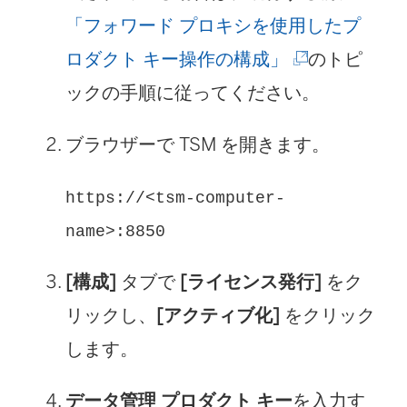
「フォワード プロキシを使用したプ
ド
(
ロダクト キー操作の構成」
ウ
のトピ
新
ックの手順に従ってください。
で
し
リ
ブラウザーで TSM を開きます。
い
ン
ウ
ク
https://<tsm-computer-
ィ
が
name>:8850
ン
開
[構成]
タブで
[ライセンス発行]
をク
ド
く
リックし、
[アクティブ化]
をクリック
ウ
)
します。
で
リ
データ管理
プロダクト キー
を入力す