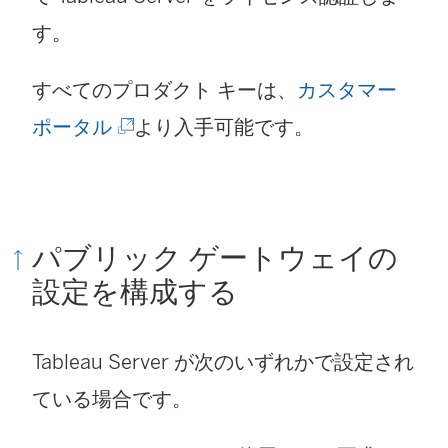
ウ
ウ
す。
ィ
で
ン
すべてのプロダクト キーは、
カスタマー
リ
ド
(
ポータル
より入手可能です。
ン
ウ
新
ク
で
し
が
リ
い
開
パブリック ゲートウェイの
ン
ウ
設定を構成する
く
ク
ィ
)
が
ン
Tableau Server が次のいずれかで設定され
開
ド
ている場合です。
く
ウ