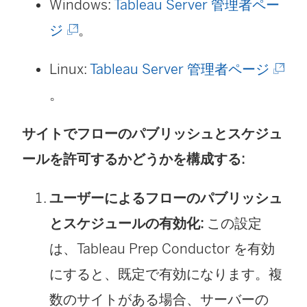
Windows:
Tableau Server 管理者ペー
(
ジ
。
新
(
Linux:
Tableau Server 管理者ページ
し
新
。
い
し
ウ
サイトでフローのパブリッシュとスケジュ
い
ィ
ールを許可するかどうかを構成する:
ウ
ン
ィ
ユーザーによるフローのパブリッシュ
ド
ン
とスケジュールの有効化:
この設定
ウ
ド
は、Tableau Prep Conductor を有効
で
ウ
にすると、既定で有効になります。複
リ
で
数のサイトがある場合、サーバーの