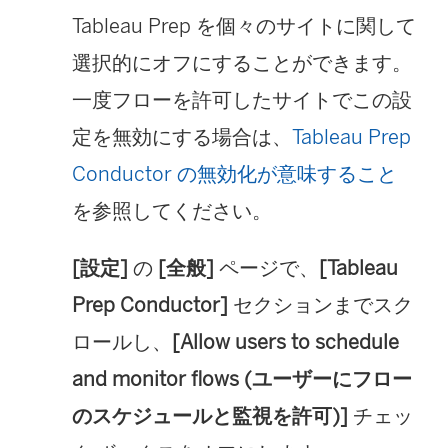
ン
リ
Tableau Prep を個々のサイトに関して
ク
ン
選択的にオフにすることができます。
が
ク
一度フローを許可したサイトでこの設
開
が
定を無効にする場合は、
Tableau Prep
く
開
Conductor の無効化が意味すること
)
く
を参照してください。
)
[設定]
の
[全般]
ページで、
[Tableau
Prep Conductor]
セクションまでスク
ロールし、
[Allow users to schedule
and monitor flows (ユーザーにフロー
のスケジュールと監視を許可)]
チェッ