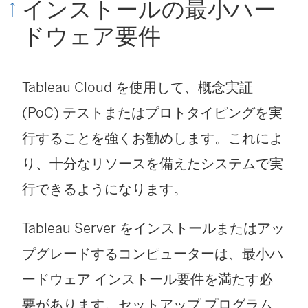
インストールの最小ハー
ィ
ドウェア要件
ン
ド
ウ
Tableau Cloud を使用して、概念実証
で
(PoC) テストまたはプロトタイピングを実
リ
行することを強くお勧めします。これによ
ン
り、十分なリソースを備えたシステムで実
ク
行できるようになります。
が
Tableau Server をインストールまたはアッ
開
プグレードするコンピューターは、最小ハ
く
ードウェア インストール要件を満たす必
)
要があります。セットアップ プログラム