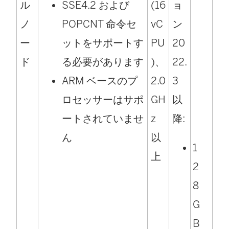
ル
SSE4.2 および
(16
ョ
ノ
POPCNT 命令セ
vC
ン
ー
ットをサポートす
PU
20
ド
る必要があります
)、
22.
ARM ベースのプ
2.0
3
ロセッサーはサポ
GH
以
ートされていませ
z
降:
ん
以
1
上
2
8
G
B