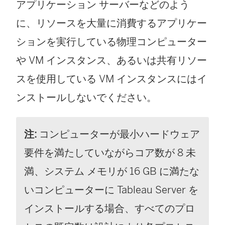
アプリケーション サーバーなどのよう
ィ
ウ
に、リソースを大量に消費するアプリケー
ン
ィ
ションを実行している物理コンピューター
ド
ン
や VM インスタンス、あるいは共有リソー
ウ
ド
スを使用している VM インスタンスにはイ
で
ウ
ンストールしないでください。
リ
で
ン
リ
注:
コンピューターが最小ハードウェア
ク
ン
要件を満たしていながらコア数が 8 未
が
ク
満、システム メモリが 16 GB に満たな
開
が
いコンピューターに
Tableau Server
を
く
開
インストールする場合、すべてのプロ
)
く