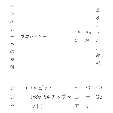
イ
空
ン
き
ス
デ
ト
CP
RA
ィ
ー
プロセッサー
U
M
ス
ル
ク
の
領
種
域
類
シ
64 ビット
8
バ
50
ン
(x86_64 チップセ
コ
ー
GB
グ
ット)
ア
ジ