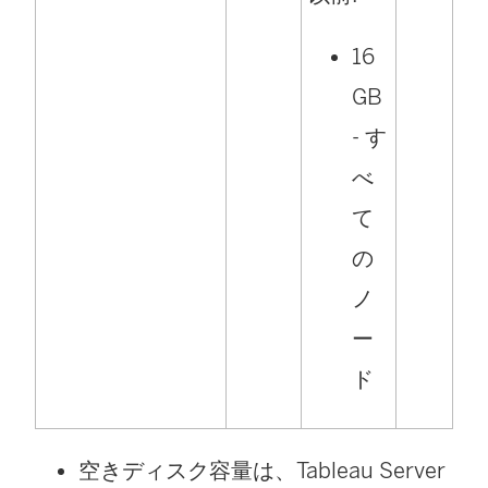
16
GB
- す
べ
て
の
ノ
ー
ド
空きディスク容量は、Tableau Server